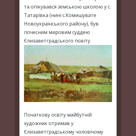
та опікувався земською школою у с.
Татарівка (нині с.Комишувате
Новоукраїнського району), був
почесним мировим суддею
Єлизаветградського повіту.
Початкову освіту майбутній
художник отримав у
Єлизаветградському чоловічому