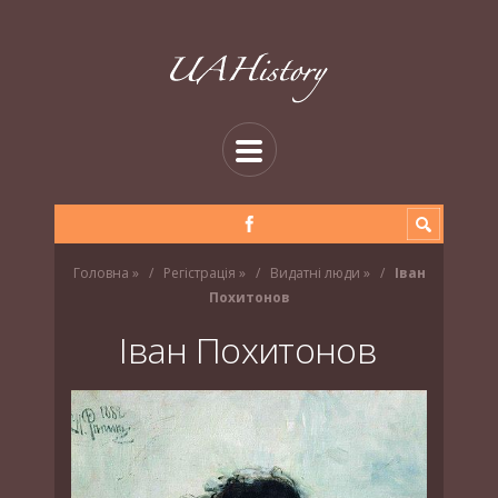
Головна
»
Регістрація
»
Видатні люди
»
Іван
Похитонов
Іван Похитонов