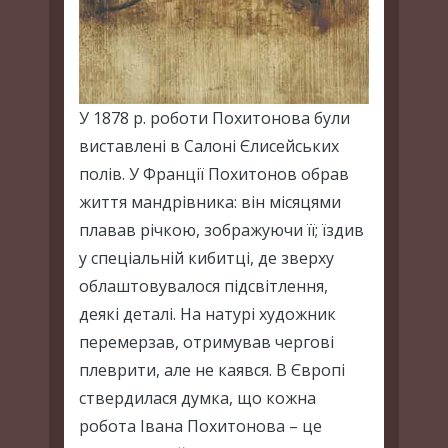
У 1878 р. роботи Похитонова були
виставлені в Салоні Єлисейських
полів. У Франції Похитонов обрав
життя мандрівника: він місяцями
плавав річкою, зображуючи її; їздив
у спеціальній кибитці, де зверху
облаштовувалося підсвітлення,
деякі деталі. На натурі художник
перемерзав, отримував чергові
плеврити, але не каявся. В Європі
ствердилася думка, що кожна
робота Івана Похитонова – це