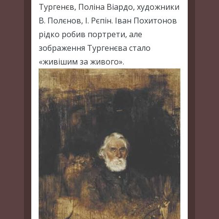
Тургенєв, Поліна Віардо, художники
В. Полєнов, І. Рєпін. Іван Похитонов
рідко робив портрети, але
зображення Тургенєва стало
«живішим за живого».