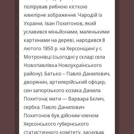
полірував рибною кісткою
ювелірне зображення. Чародій із
України, Іван Похитонов, який
уславився міньйонами, маленькими
картинами на дереві, народився 8
лютого 1850 р. на Херсонщині у с.
Мотронівці (сьогодні у складі села
Новопавлівка Новоукраїнського
району). Батько – Павло Данилович,
дворянин, артилерійський офіцер,
син запорізького козака Данила
Похитона; мати — Варвара Бєлич,
сербка. Павло Данилович
Похитонов був дійсним членом
Херсонського губернського
статистичного комітету, заснував