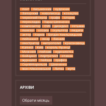
поет
письменник
художник
Запоріжжя
живописець
козацтво
червоний терор
графік
історик
перекладач
Тарас Шевченко
композитор
ОУН
дисидент
гетьман
поліглот
козаки
скульптор
педагог
актор
Харків
Богдан Хмельницький
пейзажист
лікар
бієнале
ілюстратор
митрополит
краєзнавець
Капніст
Київ
король Франції
Московія
пейзажі
журналістка
бойчукіст
портретист
отаман
журналіст
пейзаж
графіка
Сергій Корольов
Шевченко
Іван Айвазовський
Литва
жупа
АРХІВИ
Архіви