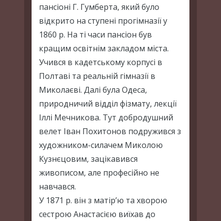
пансіоні Г. Гумберта, який було
відкрито на ступені прогімназії у
1860 р. На ті часи пансіон був
кращим освітнім закладом міста.
Учився в кадетському корпусі в
Полтаві та реальній гімназії в
Миколаєві. Далі була Одеса,
природничий відділ фізмату, лекції
Іллі Мечникова. Тут добродушний
велет Іван Похитонов подружився з
художником-силачем Миколою
Кузнєцовим, зацікавився
живописом, але професійно не
навчався.
У 1871 р. він з матір’ю та хворою
сестрою Анастасією виїхав до