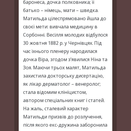
баронеса, дочка полковника; її
батько – німець, мати – шведка.
Матильда цілеспрямовано йшла до
своєї мети: вивчала медицину в
Сорбонні. Весілля молодих відбулося
30 жовтня 1882 р. у Чернівцях. Під
час їхнього пленеру народилася
дочка Віра, згодом з’явилися Ніна та
Зоя. Маючи трьох малят, Матильда
захистила докторську дисертацію,
як лікар дерматолог – венеролог;
стала відомим клініцистом,
автором спеціальних книг і статей.
На жаль, сталевий характер
Матильди призвів до розлучення,
після якого екс-дружина заборонила