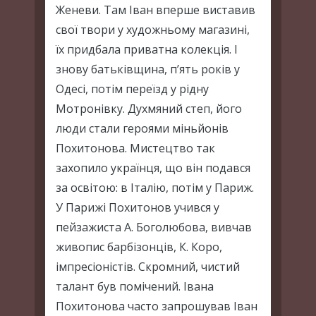
Женеви. Там Іван вперше виставив
свої твори у художньому магазині,
їх придбала приватна колекція. І
знову батьківщина, п’ять років у
Одесі, потім переїзд у рідну
Мотронівку. Духмяний степ, його
люди стали героями міньйонів
Похитонова. Мистецтво так
захопило українця, що він подався
за освітою: в Італію, потім у Париж.
У Парижі Похитонов учився у
пейзажиста А. Боголюбова, вивчав
живопис барбізонців, К. Коро,
імпресіоністів. Скромний, чистий
талант був помічений. Івана
Похитонова часто запрошував Іван