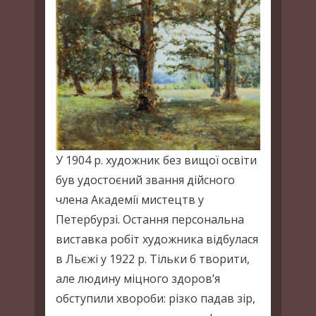
У 1904 р. художник без вищої освіти
був удостоєний звання дійсного
члена Академії мистецтв у
Петербурзі. Остання персональна
виставка робіт художника відбулася
в Льєжі у 1922 р. Тільки б творити,
але людину міцного здоров’я
обступили хвороби: різко падав зір,