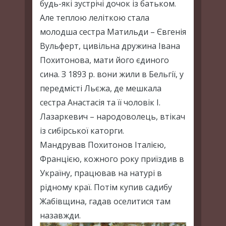
будь-які зустрічі дочок із батьком.
Але теплою леліткою стала
молодша сестра Матильди – Євгенія
Вульферт, цивільна дружина Івана
Похитонова, мати його єдиного
сина. З 1893 р. вони жили в Бельгії, у
передмісті Льєжа, де мешкала
сестра Анастасія та її чоловік І.
Лазаркевич – народоволець, втікач
із сибірської каторги.
Мандрував Похитонов Італією,
Францією, кожного року приїздив в
Україну, працював на натурі в
рідному краї. Потім купив садибу
Жабівщина, гадав оселитися там
назавжди.