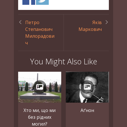
Петро
Яків
Степанович
Маркович
Милорадови
ч
You Might Also Like
Хто ми, що ми
Аґнон
без рідних
могил?