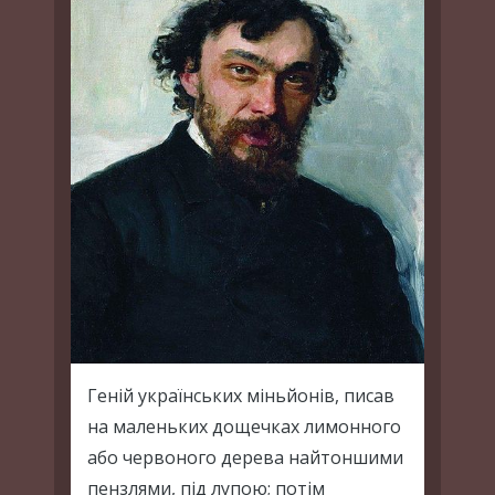
Геній українських міньйонів, писав
на маленьких дощечках лимонного
або червоного дерева найтоншими
пензлями, під лупою; потім