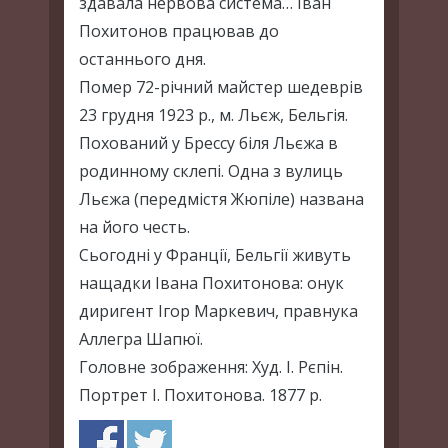
здавала нервова система… Іван
Похитонов працював до
останнього дня.
Помер 72-річний майстер шедеврів
23 грудня 1923 р., м. Льєж, Бельгія.
Похований у Брессу біля Льєжа в
родинному склепі. Одна з вулиць
Льєжа (передмістя Жюпіле) названа
на його честь.
Сьогодні у Франції, Бельгії живуть
нащадки Івана Похитонова: онук
диригент Ігор Маркевич, правнука
Аллегра Шапюї.
Головне зображення: Худ. І. Рєпін.
Портрет І. Похитонова. 1877 р.