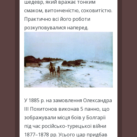
шедевр, який вражає тонким
смаком, витонченістю, соковитістю.
Практично всі його роботи
розкуповувалися наперед.
У 1885 р. на замовлення Олександра
III Похитонов виконав 5 панно, що
зображували місця боїв у Болгарії
під час російсько-турецької війни
1877–1878 рр. Усього цар придбав