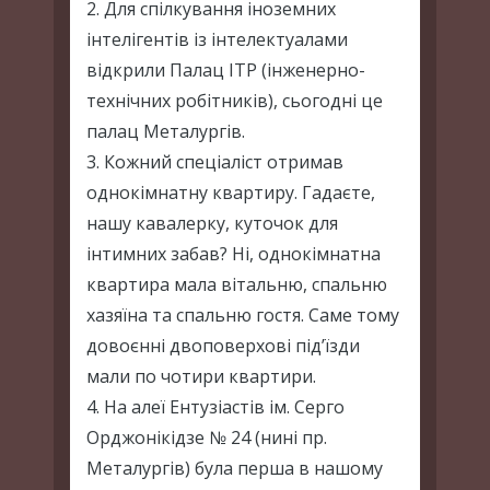
2. Для спілкування іноземних
інтелігентів із інтелектуалами
відкрили Палац ІТР (інженерно-
технічних робітників), сьогодні це
палац Металургів.
3. Кожний спеціаліст отримав
однокімнатну квартиру. Гадаєте,
нашу кавалерку, куточок для
інтимних забав? Ні, однокімнатна
квартира мала вітальню, спальню
хазяїна та спальню гостя. Саме тому
довоєнні двоповерхові під’їзди
мали по чотири квартири.
4. На алеї Ентузіастів ім. Серго
Орджонікідзе № 24 (нині пр.
Металургів) була перша в нашому