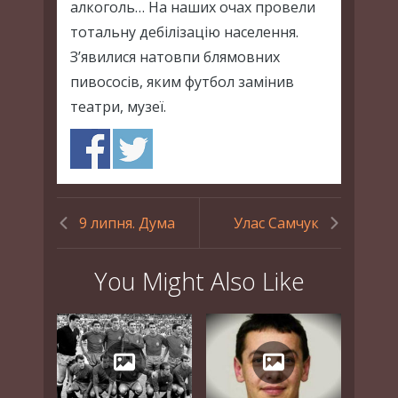
алкоголь… На наших очах провели
тотальну дебілізацію населення.
З’явилися натовпи блямовних
пивососів, яким футбол замінив
театри, музеї.
9 липня. Дума
Улас Самчук
You Might Also Like