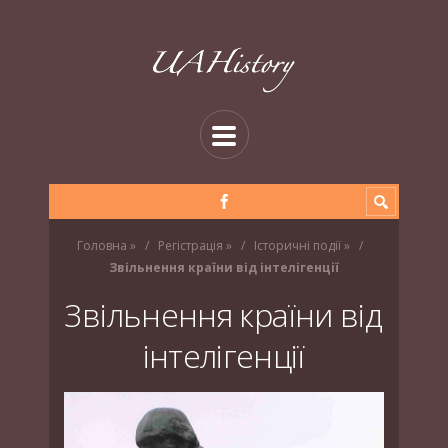
Головна
»
Регістрація
»
Історичні події
»
Звільнення країни від інтелігенції
Звільнення країни від
інтелігенції