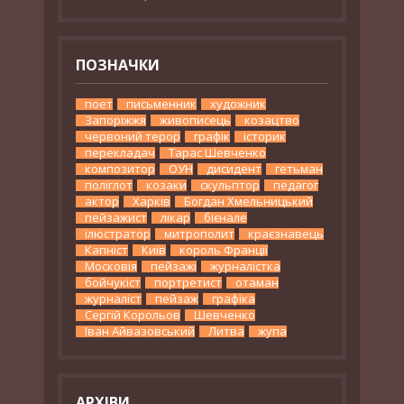
ПОЗНАЧКИ
поет
письменник
художник
Запоріжжя
живописець
козацтво
червоний терор
графік
історик
перекладач
Тарас Шевченко
композитор
ОУН
дисидент
гетьман
поліглот
козаки
скульптор
педагог
актор
Харків
Богдан Хмельницький
пейзажист
лікар
бієнале
ілюстратор
митрополит
краєзнавець
Капніст
Київ
король Франції
Московія
пейзажі
журналістка
бойчукіст
портретист
отаман
журналіст
пейзаж
графіка
Сергій Корольов
Шевченко
Іван Айвазовський
Литва
жупа
АРХІВИ