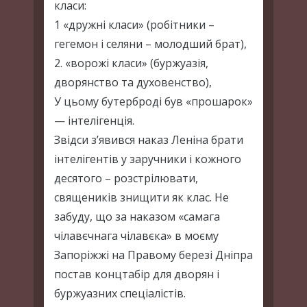
класи:
1 «дружні класи» (робітники –
гегемон і селяни – молодший брат),
2. «ворожі класи» (буржуазія,
дворянство та духовенство),
У цьому бутерброді був «прошарок»
— інтелігенція.
Звідси з’явився наказ Леніна брати
інтелігентів у заручники і кожного
десятого – розстрілювати,
священиків знищити як клас. Не
забуду, що за наказом «самага
чілавєчнага чілавєка» в моєму
Запоріжжі на Правому березі Дніпра
постав концтабір для дворян і
буржуазних спеціалістів.