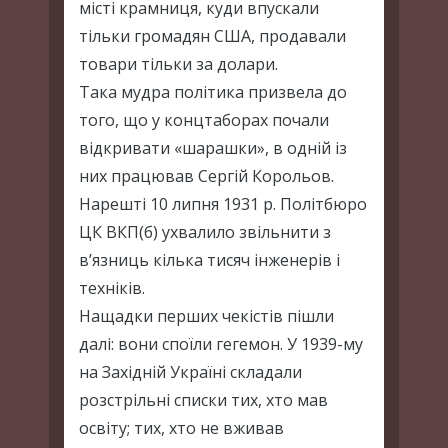
місті крамниця, куди впускали
тільки громадян США, продавали
товари тільки за долари.
Така мудра політика призвела до
того, що у концтаборах почали
відкривати «шарашки», в одній із
них працював Сергій Корольов.
Нарешті 10 липня 1931 р. Політбюро
ЦК ВКП(б) ухвалило звільнити з
в’язниць кілька тисяч інженерів і
техніків.
Нащадки перших чекістів пішли
далі: вони споїли гегемон. У 1939-му
на Західній Україні складали
розстрільні списки тих, хто мав
освіту; тих, хто не вживав