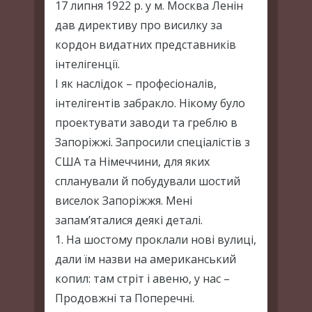
17 липня 1922 р. у м. Москва Ленін
дав директиву про висилку за
кордон видатних представників
інтелігенції.
І як наслідок – професіоналів,
інтелігентів забракло. Нікому було
проектувати заводи та греблю в
Запоріжжі. Запросили спеціалістів з
США та Німеччини, для яких
спланували й побудували шостий
виселок Запоріжжя. Мені
запам’яталися деякі деталі.
1. На шостому проклали нові вулиці,
дали їм назви на американський
копил: там стріт і авеню, у нас –
Продовжні та Поперечні.