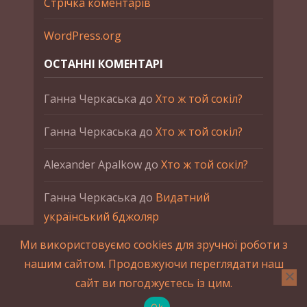
Стрічка коментарів
WordPress.org
ОСТАННІ КОМЕНТАРІ
Ганна Черкаська
до
Хто ж той сокіл?
Ганна Черкаська
до
Хто ж той сокіл?
Alexander Apalkow
до
Хто ж той сокіл?
Ганна Черкаська
до
Видатний
український бджоляр
Ми використовуємо cookies для зручної роботи з
Ганна Черкаська
до
Петро Франко
нашим сайтом. Продовжуючи переглядати наш
сайт ви погоджуєтесь із цим.
2015-2023 © UAHistory Всі права застережено.
При використанні матеріалів сайта обов'язкове
Ok