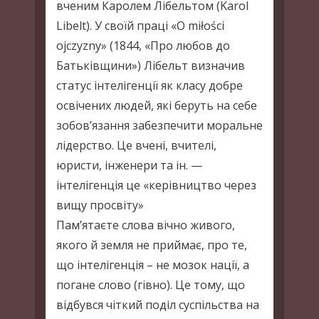
вченим Каролем Лібельтом (Karol
Libelt). У своїй праці «O miłości
ojczyzny» (1844, «Про любов до
Батьківщини») Лібельт визначив
статус інтелігенції як класу добре
освічених людей, які беруть на себе
зобов’язання забезпечити моральне
лідерство. Це вчені, вчителі,
юристи, інженери та ін. —
інтелігенція це «керівництво через
вищу просвіту»
Пам’ятаєте слова вічно живого,
якого й земля не приймає, про те,
що інтелігенція – не мозок нації, а
погане слово (гівно). Це тому, що
відбувся чіткий поділ суспільства на