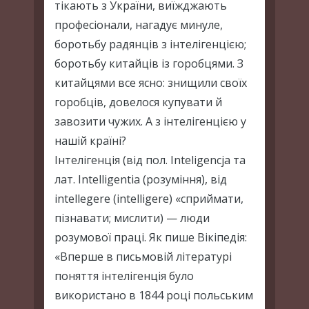
тікають з України, виїжджають
професіонали, нагадує минуле,
боротьбу радянців з інтелігенцією;
боротьбу китайців із горобцями. З
китайцями все ясно: знищили своїх
горобців, довелося купувати й
завозити чужих. А з інтелігенцією у
нашій країні?
Інтелігенція (від пол. Inteligencja та
лат. Intelligentia (розуміння), від
intellegere (intelligere) «сприймати,
пізнавати; мислити) — люди
розумової праці. Як пише Вікіпедія:
«Вперше в письмовій літературі
поняття інтелігенція було
використано в 1844 році польським