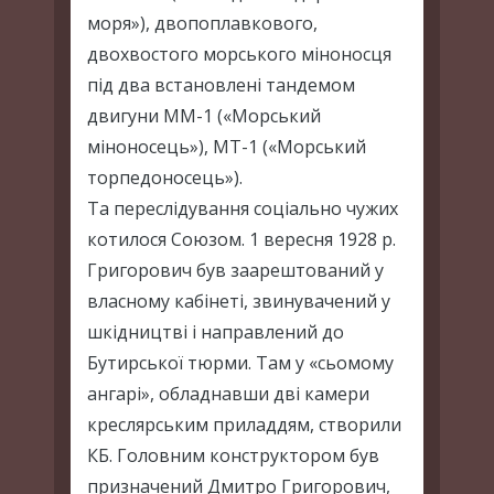
моря»), двопоплавкового,
двохвостого морського міноносця
під два встановлені тандемом
двигуни ММ-1 («Морський
міноносець»), МТ-1 («Морський
торпедоносець»).
Та переслідування соціально чужих
котилося Союзом. 1 вересня 1928 р.
Григорович був заарештований у
власному кабінеті, звинувачений у
шкідництві і направлений до
Бутирської тюрми. Там у «сьомому
ангарі», обладнавши дві камери
креслярським приладдям, створили
КБ. Головним конструктором був
призначений Дмитро Григорович,