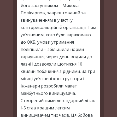
його заступником – Микола
Полікарпов, заарештований за
звинуваченням в участі у
контрреволюційній організації. Тим
ув’язненим, кого було зараховано
до ОКБ, умови утримання
поліпшили – збільшили норми
харчування, через день водили до
лазні і дозволяли щотижня 10
хвилин побачення з рідними. За три
місяці ув’язнені конструктори і
інженери розробили макет
майбутнього винищувача.
Створений ними легендарний літак
І-5 став кращим легким
винищувачем тих часів. Ця бойова