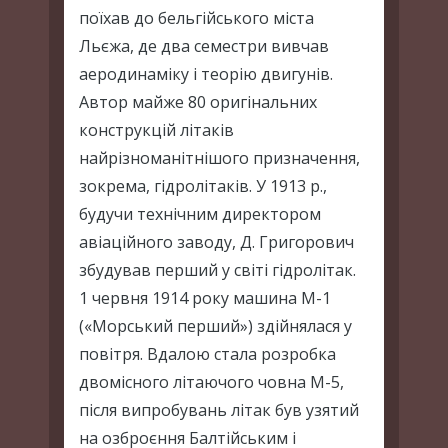
поїхав до бельгійського міста
Льєжа, де два семестри вивчав
аеродинаміку і теорію двигунів.
Автор майже 80 оригінальних
конструкцій літаків
найрізноманітнішого призначення,
зокрема, гідролітаків. У 1913 р.,
будучи технічним директором
авіаційного заводу, Д. Григорович
збудував перший у світі гідролітак.
1 червня 1914 року машина М-1
(«Морський перший») здійнялася у
повітря. Вдалою стала розробка
двомісного літаючого човна М-5,
після випробувань літак був узятий
на озброєння Балтійським і