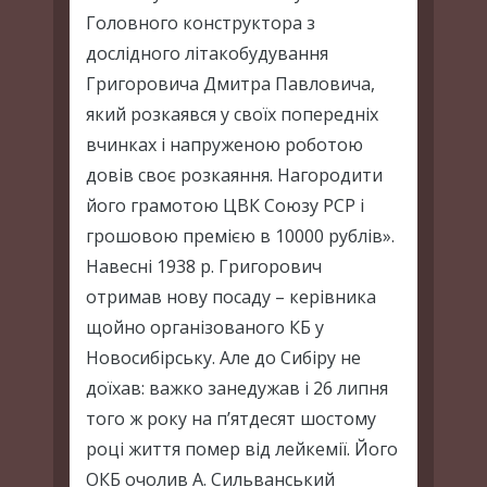
Головного конструктора з
дослідного літакобудування
Григоровича Дмитра Павловича,
який розкаявся у своїх попередніх
вчинках і напруженою роботою
довів своє розкаяння. Нагородити
його грамотою ЦВК Союзу РСР і
грошовою премією в 10000 рублів».
Навесні 1938 р. Григорович
отримав нову посаду – керівника
щойно організованого КБ у
Новосибірську. Але до Сибіру не
доїхав: важко занедужав і 26 липня
того ж року на п’ятдесят шостому
році життя помер від лейкемії. Його
ОКБ очолив А. Сильванський