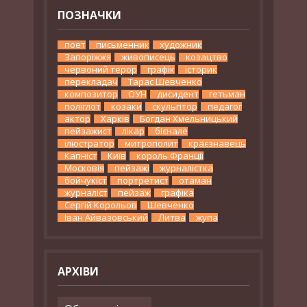
ПОЗНАЧКИ
поет
письменник
художник
Запоріжжя
живописець
козацтво
червоний терор
графік
історик
перекладач
Тарас Шевченко
композитор
ОУН
дисидент
гетьман
поліглот
козаки
скульптор
педагог
актор
Харків
Богдан Хмельницький
пейзажист
лікар
бієнале
ілюстратор
митрополит
краєзнавець
Капніст
Київ
король Франції
Московія
пейзажі
журналістка
бойчукіст
портретист
отаман
журналіст
пейзаж
графіка
Сергій Корольов
Шевченко
Іван Айвазовський
Литва
жупа
АРХІВИ
Архіви