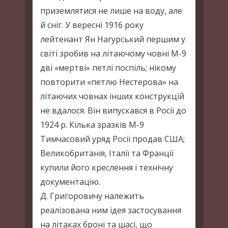
приземлятися не лише на воду, але
й сніг. У вересні 1916 року
лейтенант Ян Нагурський першим у
світі зробив на літаючому човні М-9
дві «мертві» петлі поспіль; нікому
повторити «петлю Нестерова» на
літаючих човнах інших конструкцій
не вдалося. Він випускався в Росії до
1924 р. Кілька зразків М-9
Тимчасовий уряд Росії продав США;
Великобританія, Італії та Франції
купили його креслення і технічну
документацію.
Д. Григоровичу належить
реалізована ним ідея застосування
на літаках броні та шасі, що