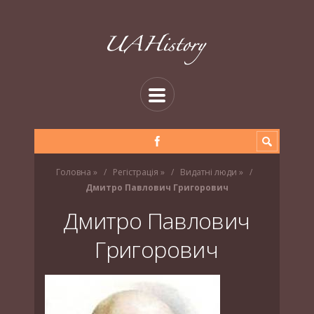
Головна
»
Регістрація
»
Видатні люди
»
Дмитро Павлович Григорович
Дмитро Павлович
Григорович