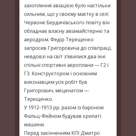
захоплення авіацією було настільки
сильним, що у своєму маєтку в селі
Червоне Бердичівського повіту він
обладнав власну авіамайстерню та
аеродром. Федір Терещенко
запросив Григоровича до співпраці,
невдовзі на світ з’явилися два їхні
спільні спортивні аероплани — Г2 і
Г3. Конструктором і основним
виконавцем усіх робіт був
Григорович, меценатом —
Терещенко.
У 1912-1913 рр. разом із бароном
Фальц-Фейном будував крилаті
машини.
Перед закінченням КПІ Дмитро