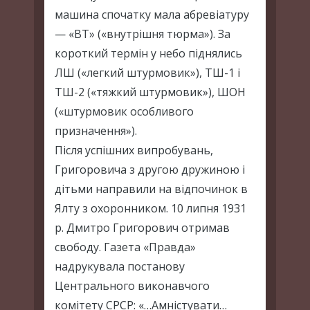
машина спочатку мала абревіатуру
— «ВТ» («внутрішня тюрма»). За
короткий термін у небо піднялись
ЛШ («легкий штурмовик»), ТШ-1 і
ТШ-2 («тяжкий штурмовик»), ШОН
(«штурмовик особливого
призначення»).
Після успішних випробувань,
Григоровича з другою дружиною і
дітьми направили на відпочинок в
Ялту з охоронником. 10 липня 1931
р. Дмитро Григорович отримав
свободу. Газета «Правда»
надрукувала постанову
Центрального виконавчого
комітету СРСР: «…Амністувати…