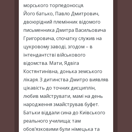
морського торпедоносця.
Його батько, Павло Дмитрович,
двоюрідний племінник відомого
письменника Дмитра Васильовича
Григоровича, спочатку служив на
цукровому заводі, згодом – в
інтендантстві військового
відомства. Мати, Ядвіга
Костянтинівна, донька земського
лікаря. З дитинства Дмитро виявляв
цікавість до точних дисциплін,
любив майструвати, мамі на день
народження змайстрував буфет.
Батьки віддали сина до Київського
реального училища; там
обов’язковими були німецька та