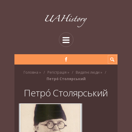
Головна
»
Регістрація
»
Видатні люди
»
Петро́ Столярський
Петро́ Столярський