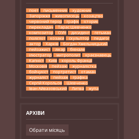
поет
письменник
художник
Запоріжжя
живописець
козацтво
червоний терор
графік
історик
перекладач
Тарас Шевченко
композитор
ОУН
дисидент
гетьман
поліглот
козаки
скульптор
педагог
актор
Харків
Богдан Хмельницький
пейзажист
лікар
бієнале
ілюстратор
митрополит
краєзнавець
Капніст
Київ
король Франції
Московія
пейзажі
журналістка
бойчукіст
портретист
отаман
журналіст
пейзаж
графіка
Сергій Корольов
Шевченко
Іван Айвазовський
Литва
жупа
АРХІВИ
Архіви