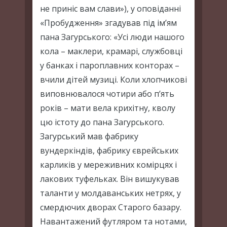
не приніс вам слави»), у оповіданні
«Пробудження» згадував під ім’ям
пана Загурського: «Усі люди нашого
кола – маклери, крамарі, службовці
у банках і пароплавних конторах –
вчили дітей музиці. Коли хлопчикові
виповнювалося чотири або п’ять
років – мати вела крихітну, кволу
цю істоту до пана Загурського.
Загурський мав фабрику
вундеркіндів, фабрику єврейських
карликів у мереживних комірцях і
лакових туфельках. Він вишукував
таланти у молдаванських нетрях, у
смердючих дворах Старого базару.
Навантажений футляром та нотами,