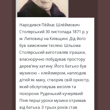
Народився Пе́йхас Шле́ймович
Столярський 30 листопада 1871 р. у
м. Липовиці на Київщині. Дід його
був заможним теслею: Шльома
Столярський виготовляв іграшки,
власноручно побудував простору
дерев’яну хатину. Його батько був
музикою – клейзмером, наплодив
дітей як маку, створив свій оркестр,
який обслуговував весілля та
похорони. Руденький кучерявий
Піня перші уроки музики отримав
від батька. З трьох років став