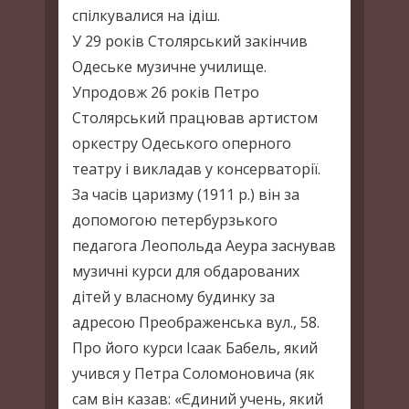
спілкувалися на ідіш.
У 29 років Столярський закінчив
Одеське музичне училище.
Упродовж 26 років Петро
Столярський працював артистом
оркестру Одеського оперного
театру і викладав у консерваторії.
За часів царизму (1911 р.) він за
допомогою петербурзького
педагога Леопольда Аеура заснував
музичні курси для обдарованих
дітей у власному будинку за
адресою Преображенська вул., 58.
Про його курси Ісаак Бабель, який
учився у Петра Соломоновича (як
сам він казав: «Єдиний учень, який