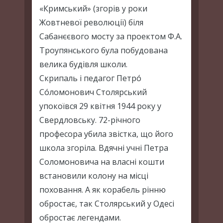
«Кримський» (згорів у роки
Жовтневої революції) біля
Сабанєєвого мосту за проектом Ф.А.
Троупянського була побудована
велика будівля школи.
Скрипаль і педагог Петро́
Со́ломонович Столярський
упокоївся 29 квітня 1944 року у
Свердловську. 72-річного
професора убила звістка, що його
школа згоріла. Вдячні учні Петра
Соломоновича на власні кошти
встановили колону на місці
поховання. А як корабель рінню
обростає, так Столярський у Одесі
обростає легендами.