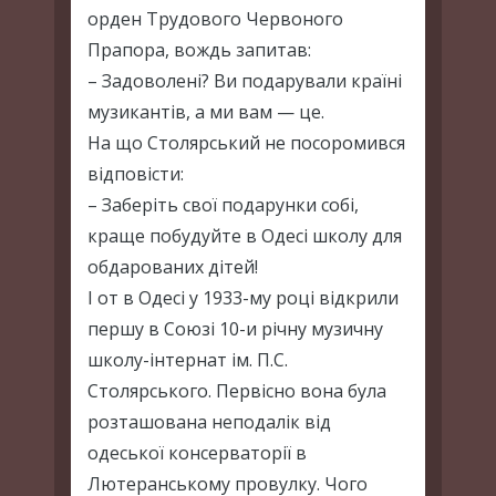
орден Трудового Червоного
Прапора, вождь запитав:
– Задоволені? Ви подарували країні
музикантів, а ми вам — це.
На що Столярський не посоромився
відповісти:
– Заберіть свої подарунки собі,
краще побудуйте в Одесі школу для
обдарованих дітей!
І от в Одесі у 1933-му році відкрили
першу в Союзі 10-и річну музичну
школу-інтернат ім. П.С.
Столярського. Первісно вона була
розташована неподалік від
одеської консерваторії в
Лютеранському провулку. Чого