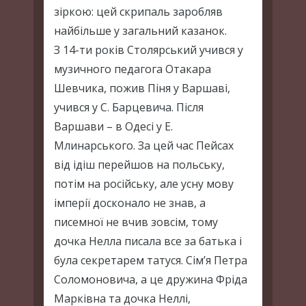
зіркою: цей скрипаль заробляв
найбільше у загальний казанок.
З 14-ти років Столярський учився у
музичного педагога Отакара
Шевчика, пожив Піня у Варшаві,
учився у С. Барцевича. Після
Варшави – в Одесі у Е.
Млинарського. За цей час Пейсах
від ідіш перейшов на польську,
потім на російську, але усну мову
імперії досконало не знав, а
писемної не вчив зовсім, тому
дочка Нелла писала все за батька і
була секретарем татуся. Сім’я Петра
Соломоновича, а це дружина Фріда
Марківна та дочка Неллі,