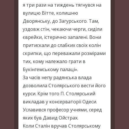
я три рази на тиждень тягнувся на
вулицю Вітте, колишню
Дворянську, до Загурського. Там,
уздовж стін, чекаючи черги, сиділи
єврейки, істерично запалені. Вони
притискали до слабких своїх колін
скрипки, що переважали розмірами
тих, кому належало грати в
Букінгемському палаці».
За часів непу радянська влада
дозволила Столярського вести його
курси. Крім того П. Столярський
викладав у консерваторії Одеси.
Уславився професор учнями, серед
яких був Давид Ойстрах.
Коли Сталін вручав Столярському