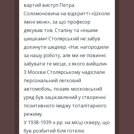
вартий виступ Петра
Соломоновича на відкритті «Школи
імєні мєнє», за що професор
дякував тов. Сталіну та «іншим
шишкам»! Столярський не забув
докинути шедевр: «Нас нагородили
за нашу роботу, але ми не повинні
забувати те місце, з якого вийшли»
З Москви Столярському надіслали
персональний легковий
автомобіль, позаяк московський
уряд був зацікавлений у створенні
позитивного іміджу тоталітарного
режиму.
У 1938-1939-х рр. на місці скверу, що
був розбитий біля готелю