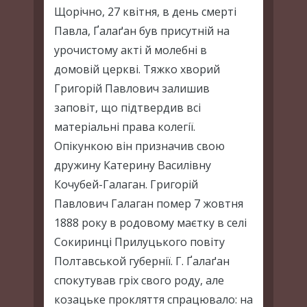
Щорічно, 27 квітня, в день смерті
Павла, Ґалаґан був присутній на
урочистому акті й молебні в
домовій церкві. Тяжко хворий
Григорій Павлович залишив
заповіт, що підтвердив всі
матеріальні права колегії.
Опікункою він призначив свою
дружину Катерину Василівну
Кочубей-Галаган. Григорій
Павлович Галаган помер 7 жовтня
1888 року в родовому маєтку в селі
Сокиринці Прилуцького повіту
Полтавськой губернії. Г. Ґалаґан
спокутував гріх свого роду, але
козацьке прокляття спрацювало: на