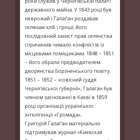
роки служив у Чернігівській палаті
державного майна. У 1843 році був
неврожай і Ґалаґан роздавав
селянам хліб і гроші; його
послідовний захист прав селянства
спричинив чимало конфліктів із
місцевими поміщиками. 1848 – 1851
– його обрали предводителем
дворянства Борзненського повіту.
1851 – 1852 – «совісний суддя
Чернігівської губернії», Галаган був
членом заснованої в Києві в 1859
році організації української
інтелігенції «Громада».
Григорій Ґалаґан матеріально
підтримував журнал «Киевская