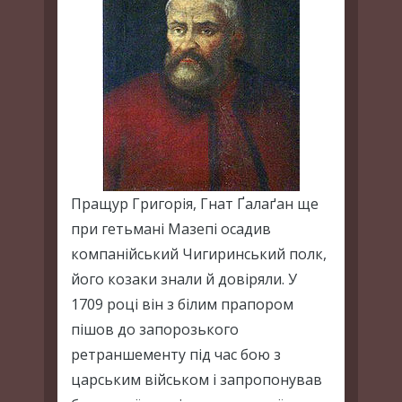
Пращур Григорія, Гнат Ґалаґан ще
при гетьмані Мазепі осадив
компанійський Чигиринський полк,
його козаки знали й довіряли. У
1709 році він з білим прапором
пішов до запорозького
ретраншементу під час бою з
царським військом і запропонував