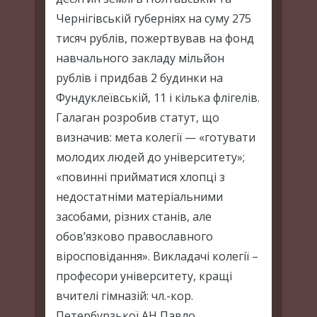
Чернігівській губерніях на суму 275
тисяч рублів, пожертвував на фонд
навчального закладу мільйон
рублів і придбав 2 будинки на
Фундуклеївській, 11 і кілька флігелів.
Галаган розробив статут, що
визначив: мета колегії — «готувати
молодих людей до університету»;
«повинні прийматися хлопці з
недостатніми матеріальними
засобами, різних станів, але
обов’язково православного
віросповідання». Викладачі колегії –
професори університету, кращі
вчителі гімназій: чл.-кор.
Петербурзької АН Павло