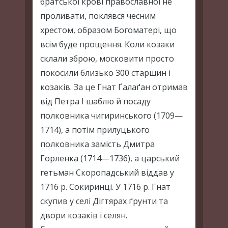
братської крові православної не
проливати, поклявся чесним
хрестом, образом Богоматері, що
всім буде прощення. Коли козаки
склали зброю, московити просто
покосили близько 300 старшин і
козаків. За це Гнат Ґалаґан отримав
від Петра І шаблю й посаду
полковника чигиринського (1709—
1714), а потім прилуцького
полковника замість Дмитра
Горленка (1714—1736), а царський
гетьман Скоропадський віддав у
1716 р. Сокиринці. У 1716 р. Гнат
скупив у селі Дігтярах ґрунти та
двори козаків і селян.