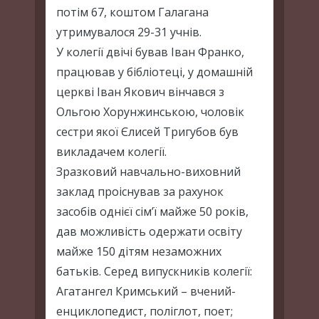
потім 67, коштом Галагана
утримувалося 29-31 учнів.
У колегії двічі бував Іван Франко,
працював у бібліотеці, у домашній
церкві Іван Якович вінчався з
Ольгою Хорунжинською, чоловік
сестри якої Єлисей Тригубов був
викладачем колегії.
Зразковий навчально-виховний
заклад проіснував за рахунок
засобів однієї сім’ї майже 50 років,
дав можливість одержати освіту
майже 150 дітям незаможних
батьків. Серед випускників колегії:
Агатангел Кримський – вчений-
енциклопедист, поліглот, поет;