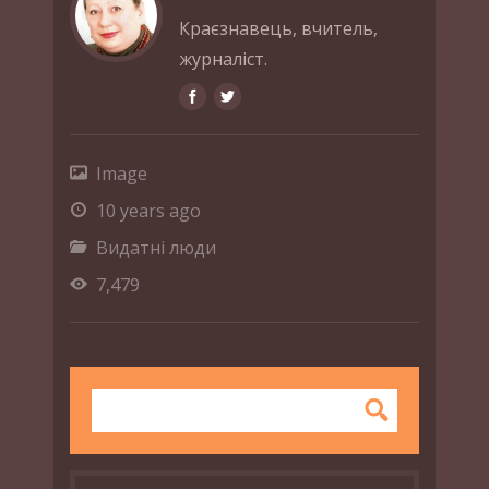
Краєзнавець, вчитель,
журналіст.
Image
10 years ago
Видатні люди
7,479