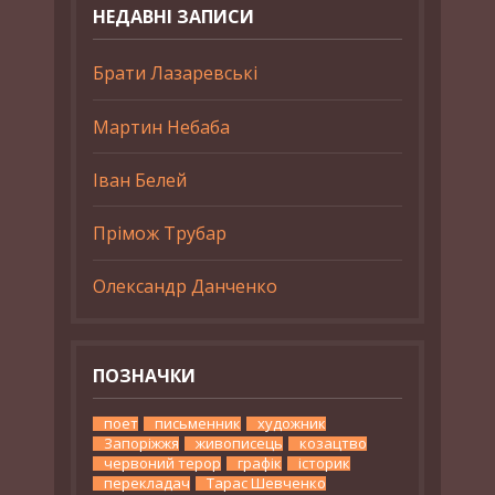
НЕДАВНІ ЗАПИСИ
Брати Лазаревські
Мартин Небаба
Іван Белей
Прімож Трубар
Олександр Данченко
ПОЗНАЧКИ
поет
письменник
художник
Запоріжжя
живописець
козацтво
червоний терор
графік
історик
перекладач
Тарас Шевченко