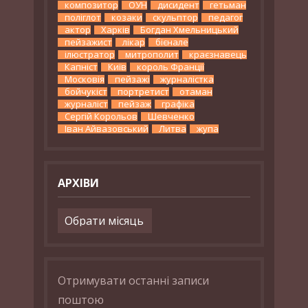
композитор
ОУН
дисидент
гетьман
поліглот
козаки
скульптор
педагог
актор
Харків
Богдан Хмельницький
пейзажист
лікар
бієнале
ілюстратор
митрополит
краєзнавець
Капніст
Київ
король Франції
Московія
пейзажі
журналістка
бойчукіст
портретист
отаман
журналіст
пейзаж
графіка
Сергій Корольов
Шевченко
Іван Айвазовський
Литва
жупа
АРХІВИ
Архіви
Отримувати останні записи
поштою