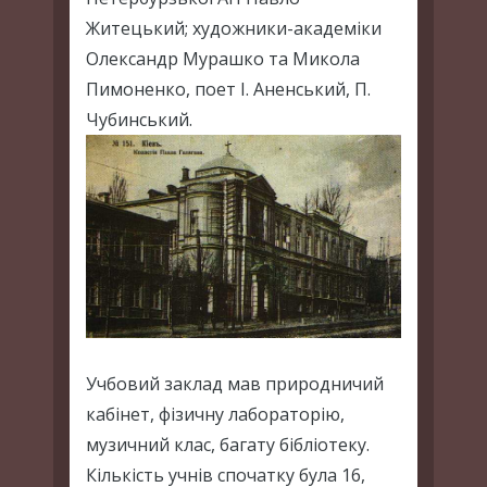
Житецький; художники-академіки
Олександр Мурашко та Микола
Пимоненко, поет І. Аненський, П.
Чубинський.
Учбовий заклад мав природничий
кабінет, фізичну лабораторію,
музичний клас, багату бібліотеку.
Кількість учнів спочатку була 16,