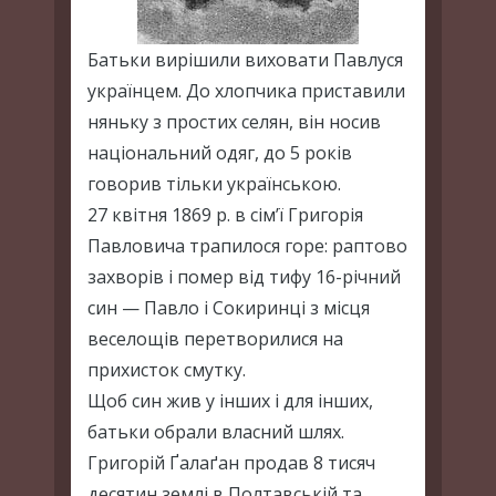
Батьки вирішили виховати Павлуся
українцем. До хлопчика приставили
няньку з простих селян, він носив
національний одяг, до 5 років
говорив тільки українською.
27 квітня 1869 р. в сім’ї Григорія
Павловича трапилося горе: раптово
захворів і помер від тифу 16-річний
син — Павло і Сокиринці з місця
веселощів перетворилися на
прихисток смутку.
Щоб син жив у інших і для інших,
батьки обрали власний шлях.
Григорій Ґалаґан продав 8 тисяч
десятин землі в Полтавській та