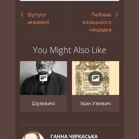
Віртуоз
Пейзажі
акварелі
козацького
нащадка
You Might Also Like
Шухевичі
Іван Ужевич
ГАННА ЧЕРКАСЬКА