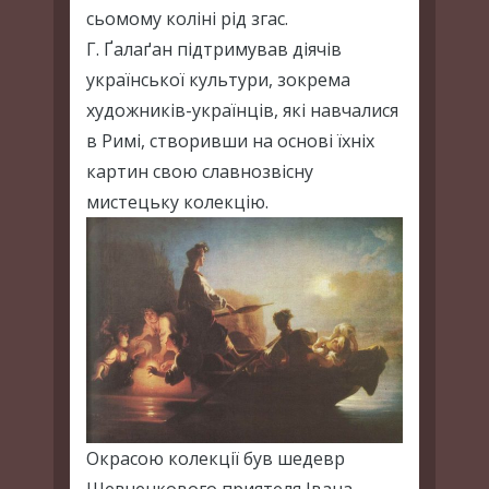
сьомому коліні рід згас.
Г. Ґалаґан підтримував діячів
української культури, зокрема
художників-українців, які навчалися
в Римі, створивши на основі їхніх
картин свою славнозвісну
мистецьку колекцію.
Окрасою колекції був шедевр
Шевченкового приятеля Івана