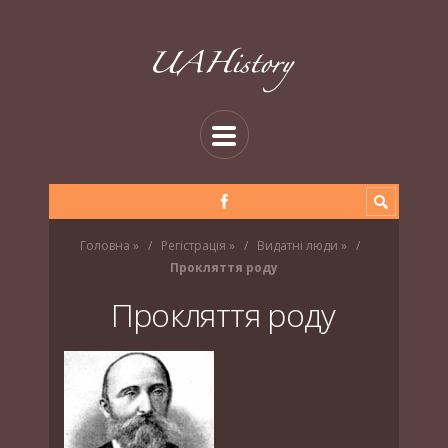
Головна
»
Регістрація
»
Видатні люди
»
Прокляття роду
Прокляття роду