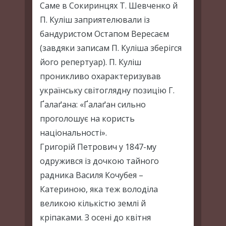
Саме в Сокиринцях Т. Шевченко й
П. Куліш заприятелювали із
бандуристом Остапом Вересаєм
(завдяки записам П. Куліша зберігся
його репертуар). П. Куліш
проникливо охарактеризував
українську світоглядну позицію Г.
Ґалаґана: «Ґалаґан сильно
проголошує на користь
національності».
Григорій Петрович у 1847-му
одружився із дочкою тайного
радника Василя Кочубея –
Катериною, яка теж володіла
великою кількістю землі й
кріпаками. З осені до квітня