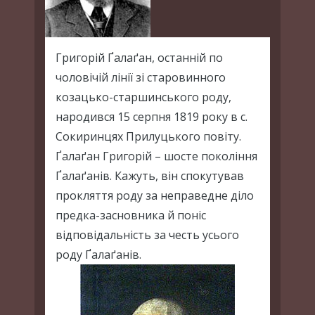
Григорій Ґалаґан, останній по
чоловічій лінії зі старовинного
козацько-старшинського роду,
народився 15 серпня 1819 року в с.
Сокиринцях Прилуцького повіту.
Ґалаґан Григорій – шосте покоління
Ґалаґанів. Кажуть, він спокутував
прокляття роду за неправедне діло
предка-засновника й поніс
відповідальність за честь усього
роду Ґалаґанів.