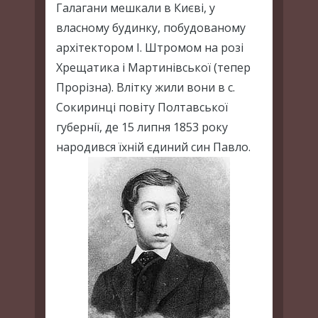
Галагани мешкали в Києві, у
власному будинку, побудованому
архітектором І. Штромом на розі
Хрещатика і Мартинівської (тепер
Прорізна). Влітку жили вони в с.
Сокиринці повіту Полтавської
губернії, де 15 липня 1853 року
народився їхній єдиний син Павло.