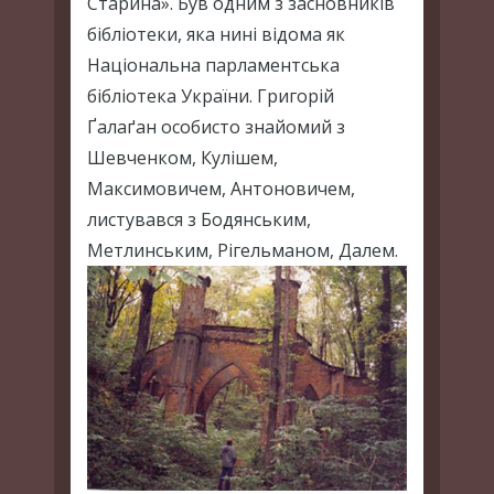
Старина». Був одним з засновників
бібліотеки, яка нині відома як
Національна парламентська
бібліотека України. Григорій
Ґалаґан особисто знайомий з
Шевченком, Кулішем,
Максимовичем, Антоновичем,
листувався з Бодянським,
Метлинським, Рігельманом, Далем.