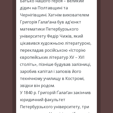
Батько нашого героя – великий
дідич на Полтавщині та
Чернігівщині. Хатнім вихователем
Григорія Ґалаґана був ад’юнкт
математики Петербурзького
університету Федір Чижів, який
цікавився художньою літературою,
перекладав російською «Історію
європейських літератур ХV – ХVІ
століть», пізніше будував залізниці,
заробив капітал і заповів його
технічному училищу в Костромі,
звідки він родом.
У 1840 р. Григорій Ґалаґан закінчив
юридичний факультет
Петербурзького університету, три