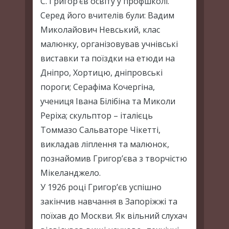
С. Григор’єв освіту у профшколі.
Серед його вчителів були: Вадим
Миколайович Невський, клас
малюнку, організовував учнівські
виставки та поїздки на етюди на
Дніпро, Хортицю, дніпровські
пороги; Серафіма Кочергіна,
учениця Івана Білібіна та Миколи
Реріха; скульптор – італієць
Томмазо Сальваторе Чікетті,
викладав ліплення та малюнок,
познайомив Григор’єва з творчістю
Мікеланджело.
У 1926 році Григор’єв успішно
закінчив навчання в Запоріжжі та
поїхав до Москви. Як вільний слухач