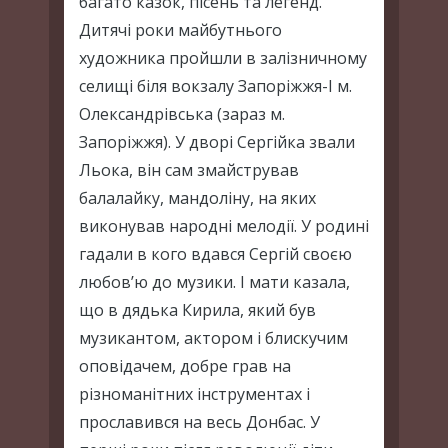
багато казок, пісень та легенд.
Дитячі роки майбутнього
художника пройшли в залізничному
селищі біля вокзалу Запоріжжя-І м.
Олександрівська (зараз м.
Запоріжжя). У дворі Сергійка звали
Льока, він сам змайстрував
балалайку, мандоліну, на яких
виконував народні мелодії. У родині
гадали в кого вдався Сергій своєю
любов’ю до музики. І мати казала,
що в дядька Кирила, який був
музикантом, актором і блискучим
оповідачем, добре грав на
різноманітних інструментах і
прославився на весь Донбас. У