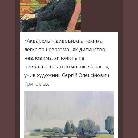
«Акварель – дивовижна техніка:
легка та невагома , як дитинство,
невловима, як юність та
невблаганна до помилок, як час…», –
учив художник Сергі́й Олексі́йович
Григо́р’єв.