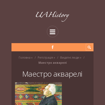
Головна
»
Регістрація
»
Видатні люди
»
Маестро акварелі
Маестро акварелі