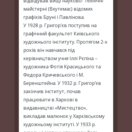
відвідував вищі науково- технічні
майстерні (Вхутемас) відомих
графіків Бруні і Павлінова.
У 1928 р. Григор’єв поступив на
графічний факультет Київського
художнього інституту. Протягом 2-х
років він навчався під
керівництвом учня Іллі Рєпіна –
художника Фотія Красицького та
Федора Кричевського і М.
Беренштейна. У 1932 р. Григор’єв
закінчив інститут, почав
працювати в Харкові в
видавництві «Мистецтво»,
викладав малюнок у Харківському
художньому інституті. У 1933 р.