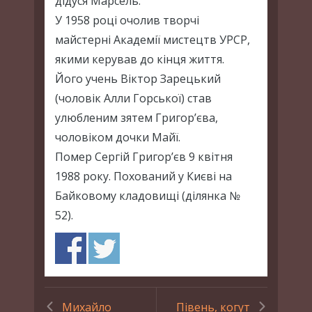
дідуся Марсель.
У 1958 році очолив творчі
майстерні Академії мистецтв УРСР,
якими керував до кінця життя.
Його учень Віктор Зарецький
(чоловік Алли Горської) став
улюбленим зятем Григор’єва,
чоловіком дочки Майї.
Помер Сергій Григор’єв 9 квітня
1988 року. Похований у Києві на
Байковому кладовищі (ділянка №
52).
Михайло
Півень, когут