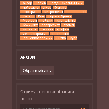
актор
Харків
Богдан Хмельницький
пейзажист
лікар
бієнале
ілюстратор
митрополит
краєзнавець
Капніст
Київ
король Франції
Московія
пейзажі
журналістка
бойчукіст
портретист
отаман
журналіст
пейзаж
графіка
Сергій Корольов
Шевченко
Іван Айвазовський
Литва
жупа
АРХІВИ
Архіви
Отримувати останні записи
поштою