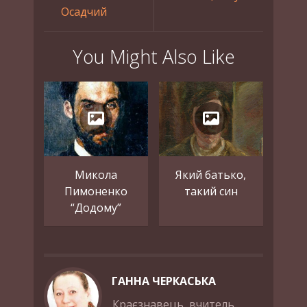
Осадчий
You Might Also Like
Микола
Який батько,
Пимоненко
такий син
“Додому”
ГАННА ЧЕРКАСЬКА
Краєзнавець, вчитель,