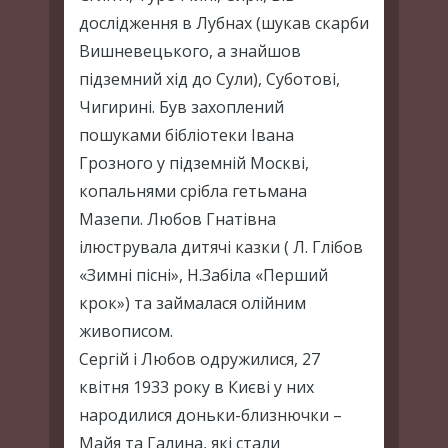
дослідження в Лубнах (шукав скарби
Вишневецького, а знайшов
підземний хід до Сули), Суботові,
Чигирині. Був захоплений
пошуками бібліотеки Івана
Грозного у підземній Москві,
копальнями срібла гетьмана
Мазепи. Любов Гнатівна
ілюструвала дитячі казки ( Л. Глібов
«Зимні пісні», Н.Забіла «Перший
крок») та займалася олійним
живописом.
Сергій і Любов одружилися, 27
квітня 1933 року в Києві у них
народилися доньки-близнючки –
Майя та Галина, які стали