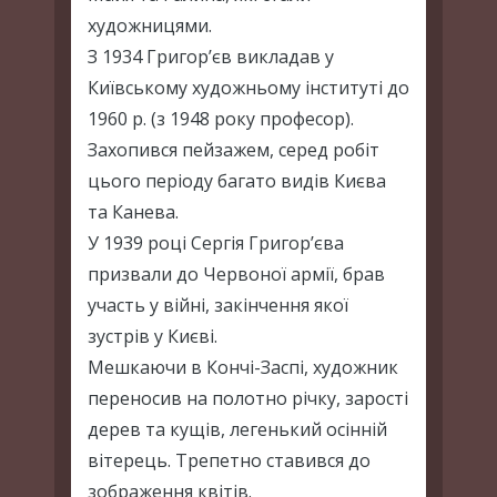
художницями.
З 1934 Григор’єв викладав у
Київському художньому інституті до
1960 р. (з 1948 року професор).
Захопився пейзажем, серед робіт
цього періоду багато видів Києва
та Канева.
У 1939 році Сергія Григор’єва
призвали до Червоної армії, брав
участь у війні, закінчення якої
зустрів у Києві.
Мешкаючи в Кончі-Заспі, художник
переносив на полотно річку, зарості
дерев та кущів, легенький осінній
вітерець. Трепетно ставився до
зображення квітів.