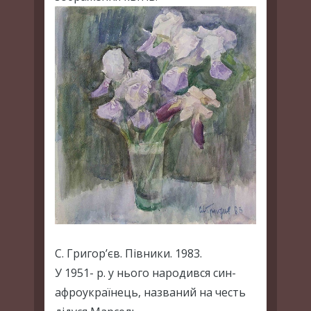
С. Григор’єв. Півники. 1983.
У 1951- р. у нього народився син-
афроукраїнець, названий на честь