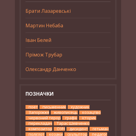
Брати Лазаревські
Мартин Небаба
Іван Белей
Прімож Трубар
Олександр Данченко
ПОЗНАЧКИ
поет
письменник
художник
Запоріжжя
живописець
козацтво
червоний терор
графік
історик
перекладач
Тарас Шевченко
композитор
ОУН
дисидент
гетьман
поліглот
козаки
скульптор
педагог