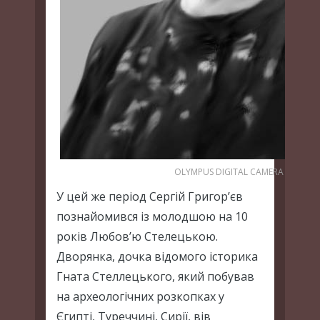
OLYMPUS DIGITAL CAMERA
У цей же період Сергій Григор’єв
познайомився із молодшою на 10
років Любов’ю Стелецькою.
Дворянка, дочка відомого історика
Гната Стеллецького, який побував
на археологічних розкопках у
Єгипті, Туреччині, Сирії, вів