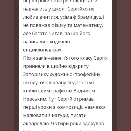
перші роки після революції діти
навчались у школі. Сергійко не
любив вчитися, усіма фібрами душі
не поважав фізику та математику,
але багато читав, за що його
називали « ходячою
енциклопедією».
Після закінчення п’ятого класу Сергія
прийняли в щойно відкриту
Запорізьку художньо-професійну
школу, очолювану педагогом і
книжковим графіком Вадимом
Невським. Тут Сергій отримав
перші уроки з композиції, навчався
малювати з натури, писати
аквареллю. Чотири роки здобував