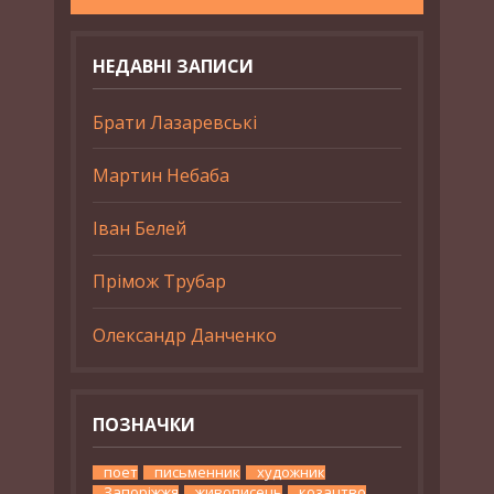
НЕДАВНІ ЗАПИСИ
Брати Лазаревські
Мартин Небаба
Іван Белей
Прімож Трубар
Олександр Данченко
ПОЗНАЧКИ
поет
письменник
художник
Запоріжжя
живописець
козацтво