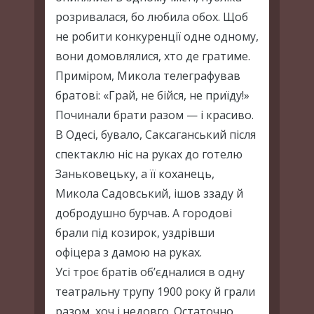
розривалася, бо любила обох. Щоб
не робити конкуренції одне одному,
вони домовлялися, хто де гратиме.
Приміром, Микола телеграфував
братові: «Грай, не бійся, не приїду!»
Починали брати разом — і красиво.
В Одесі, бувало, Саксаганський після
спектаклю ніс на руках до готелю
Заньковецьку, а її коханець,
Микола Садовський, ішов ззаду й
добродушно бурчав. А городові
брали під козирок, уздрівши
офіцера з дамою на руках.
Усі троє братів об’єдналися в одну
театральну трупу 1900 року й грали
разом, хоч і недовго. Остаточно