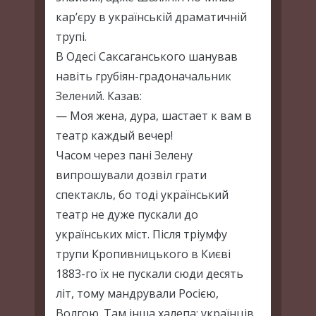
кар’єру в українській драматичній
трупі.
В Одесі Саксаганського шанував
навіть грубіян-градоначальник
Зелений. Казав:
— Моя жена, дура, шастает к вам в
театр каждый вечер!
Часом через пані Зелену
випрошували дозвіл грати
спектакль, бо тоді український
театр не дуже пускали до
українських міст. Після тріумфу
трупи Кропивницького в Києві
1883-го їх не пускали сюди десять
літ, тому мандрували Росією,
Волгою. Там інша халепа: українців