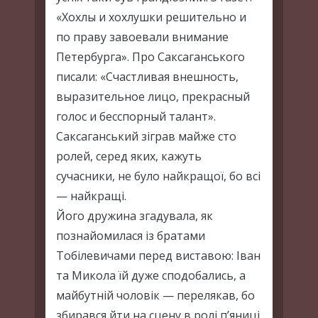
«Хохлы и хохлушки решительно и
по праву завоевали внимание
Петербурга». Про Саксаганського
писали: «Счастливая внешность,
выразительное лицо, прекрасный
голос и бесспорный талант».
Саксаганський зіграв майже сто
ролей, серед яких, кажуть
сучасники, не було найкращої, бо всі
— найкращі.
Його дружина згадувала, як
познайомилася із братами
Тобілевичами перед виставою: Іван
та Микола їй дуже сподобались, а
майбутній чоловік — перелякав, бо
збирався йти на сцену в ролі п’яниці