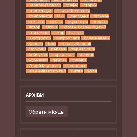
червоний терор
графік
історик
перекладач
Тарас Шевченко
композитор
ОУН
дисидент
гетьман
поліглот
козаки
скульптор
педагог
актор
Харків
Богдан Хмельницький
пейзажист
лікар
бієнале
ілюстратор
митрополит
краєзнавець
Капніст
Київ
король Франції
Московія
пейзажі
журналістка
бойчукіст
портретист
отаман
журналіст
пейзаж
графіка
Сергій Корольов
Шевченко
Іван Айвазовський
Литва
жупа
АРХІВИ
Архіви