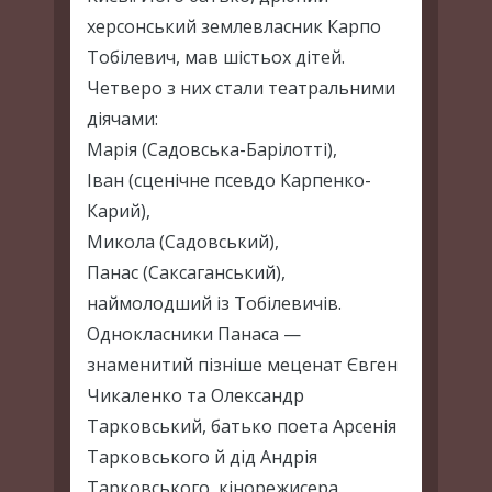
херсонський землевласник Карпо
Тобілевич, мав шістьох дітей.
Четверо з них стали театральними
діячами:
Марія (Садовська-Барілотті),
Іван (сценічне псевдо Карпенко-
Карий),
Микола (Садовський),
Панас (Саксаганський),
наймолодший із Тобілевичів.
Однокласники Панаса —
знаменитий пізніше меценат Євген
Чикаленко та Олександр
Тарковський, батько поета Арсенія
Тарковського й дід Андрія
Тарковського, кінорежисера.