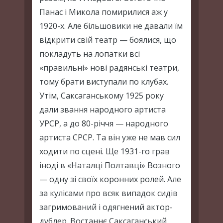
Панас і Микола помирилися аж у
1920-х. Але більшовики не давали їм
відкрити свій театр — боялися, що
покладуть на лопатки всі
«правильні» нові радянські театри,
тому брати виступали по клубах.
Утім, Саксаганському 1925 року
дали звання народного артиста
УРСР, а до 80-річчя — народного
артиста СРСР. Та він уже не мав сил
ходити по сцені. Ще 1931-го грав
іноді в «Наталці Полтавці» Возного
— одну зі своїх коронних ролей. Але
за кулісами про всяк випадок сидів
загримований і одягнений актор-
дублер. Востаннє Саксаганський