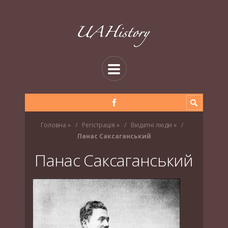
Головна
»
Регістрація
»
Видатні люди
»
Панас Саксаганський
Панас Саксаганський