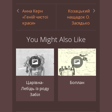
Анна Керн
Козацький
«Геній чистої
нащадок О.
краси»
Засядько
You Might Also Like
Царівна-
Боплан
Лебідь із роду
Забіл