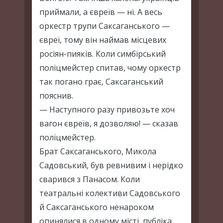
приймали, а євреїв — ні. А весь
оркестр трупи Саксаганського —
євреї, тому він наймав місцевих
росіян-пияків. Коли симбірський
поліцмейстер спитав, чому оркестр
так погано грає, Саксаганський
пояснив.
— Наступного разу привозьте хоч
вагон євреїв, я дозволяю! — сказав
поліцмейстер.
Брат Саксаганського, Микола
Садовський, був ревнивим і нерідко
сварився з Панасом. Коли
театральні колективи Садовського
й Саксаганського ненароком
опинялися в одному місті, публіка