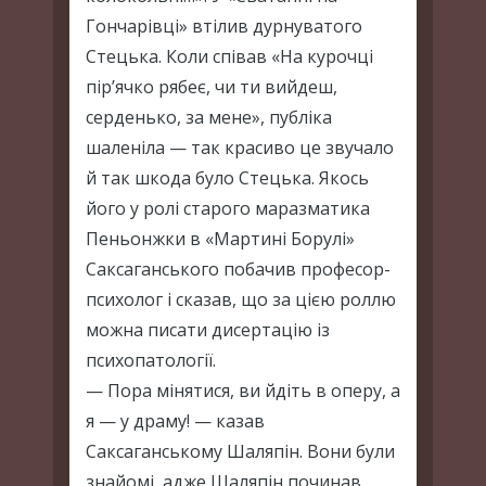
Гончарівці» втілив дурнуватого
Стецька. Коли співав «На курочці
пір’ячко рябеє, чи ти вийдеш,
серденько, за мене», публіка
шаленіла — так красиво це звучало
й так шкода було Стецька. Якось
його у ролі старого маразматика
Пеньонжки в «Мартині Борулі»
Саксаганського побачив професор-
психолог і сказав, що за цією роллю
можна писати дисертацію із
психопатології.
— Пора мінятися, ви йдіть в оперу, а
я — у драму! — казав
Саксаганському Шаляпін. Вони були
знайомі, адже Шаляпін починав