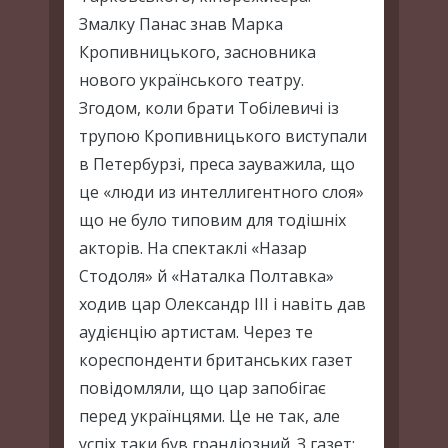
Змалку Панас знав Марка
Кропивницького, засновника
нового українського театру.
Згодом, коли брати Тобілевичі із
трупою Кропивницького виступали
в Петербурзі, преса зауважила, що
це «люди из интеллигентного слоя»
що не було типовим для тодішніх
акторів. На спектаклі «Назар
Стодоля» й «Наталка Полтавка»
ходив цар Олександр ІІІ і навіть дав
аудієнцію артистам. Через те
кореспонденти британських газет
повідомляли, що цар запобігає
перед українцями. Це не так, але
успіх таки був грандіозний. З газет: