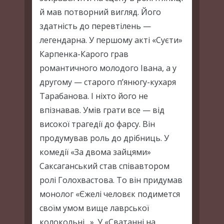
й мав потворний вигляд. Його
здатність до перевтілень —
легендарна. У першому акті «Суєти»
Карпенка-Карого грав
романтичного молодого Івана, а у
другому — старого п’янюгу-кухаря
Тарабанова. І ніхто його не
впізнавав. Умів грати все — від
високої трагедії до фарсу. Він
продумував роль до дрібниць. У
комедії «За двома зайцями»
Саксаганський став співавтором
ролі Голохвастова. То він придумав
монолог «Єжелі человєк подимется
своїм умом вище лаврської
колокольні…». У «Сватанні на