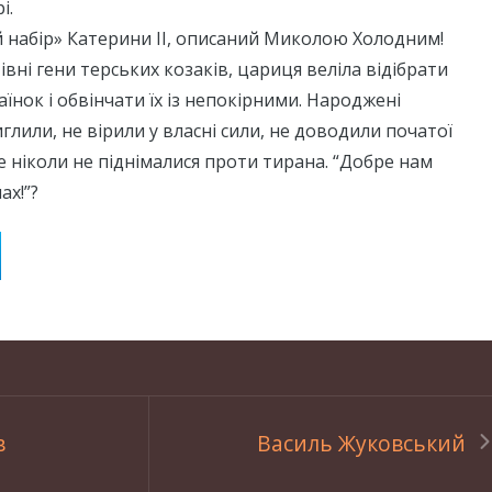
і.
 набір» Катерини ІІ, описаний Миколою Холодним!
вні гени терських козаків, цариця веліла відібрати
аїнок і обвінчати їх із непокірними. Народжені
глили, не вірили у власні сили, не доводили початої
ле ніколи не піднімалися проти тирана. “Добре нам
ах!”?
в
Василь Жуковський