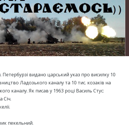
 м. Петербурзі видано царський указ про висилку 10
івництво Ладозького каналу та 10 тис. козаків на
ого каналу. Як писав у 1963 році Василь Стус:
а Січ.
елії.
рик пекельний.