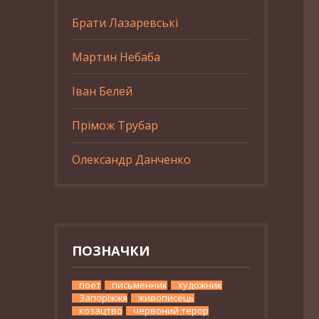
Брати Лазаревські
Мартин Небаба
Іван Белей
Прімож Трубар
Олександр Данченко
ПОЗНАЧКИ
поет
письменник
художник
Запоріжжя
живописець
козацтво
червоний терор