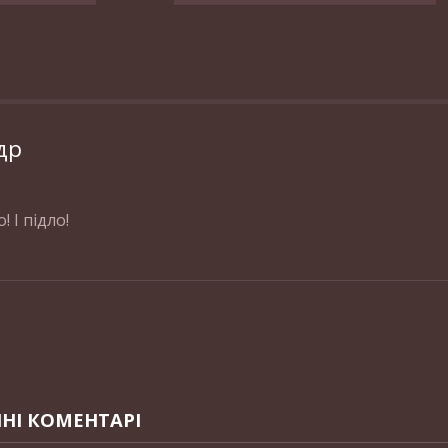
др
 І підло!
НІ КОМЕНТАРІ