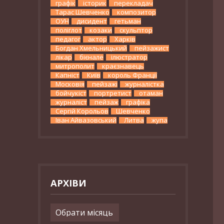
графік
історик
перекладач
Тарас Шевченко
композитор
ОУН
дисидент
гетьман
поліглот
козаки
скульптор
педагог
актор
Харків
Богдан Хмельницький
пейзажист
лікар
бієнале
ілюстратор
митрополит
краєзнавець
Капніст
Київ
король Франції
Московія
пейзажі
журналістка
бойчукіст
портретист
отаман
журналіст
пейзаж
графіка
Сергій Корольов
Шевченко
Іван Айвазовський
Литва
жупа
АРХІВИ
Архіви