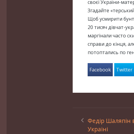
своєї України-матер
Згадайте «терський
Щоб усмирити бунті
20 тисяч дівчат-укр
маргінали часто ски
справи до кінця, а
потоптались по ген
Facebook
Twitter
Федір Шаляпін 
Україні