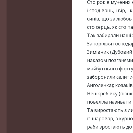
Сто років мучених 
і сподівань, і вір, і 
синів, що за любов
сто серць, як сто п
Так забирали наші 
Запоріжжя господар
Зимівник (Дубовий 
наказом позганями 
майбутнього форту.
заборонили селитис
Анголенка); козаків
Нешкребівку (пізн
повеліла називати 
Та виростають з ли
із шаровар, з курно
раби зростають до 