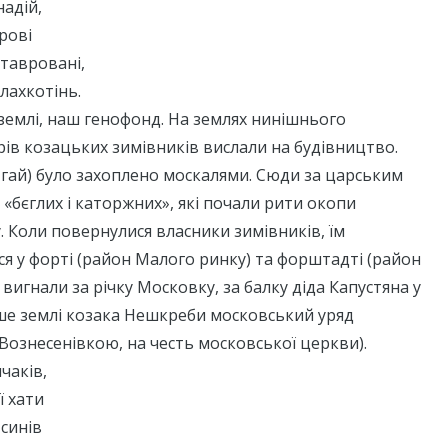
надій,
крові
 тавровані,
алахкотінь.
землі, наш генофонд. На землях нинішнього
ів козацьких зимівників вислали на будівництво.
гай) було захоплено москалями. Сюди за царським
«бєглих і каторжних», які почали рити окопи
 Коли повернулися власники зимівників, їм
я у форті (район Малого ринку) та форштадті (район
 вигнали за річку Московку, за балку діда Капустяна у
іше землі козака Нешкреби московський уряд
Вознесенівкою, на честь московської церкви).
чаків,
ї хати
синів