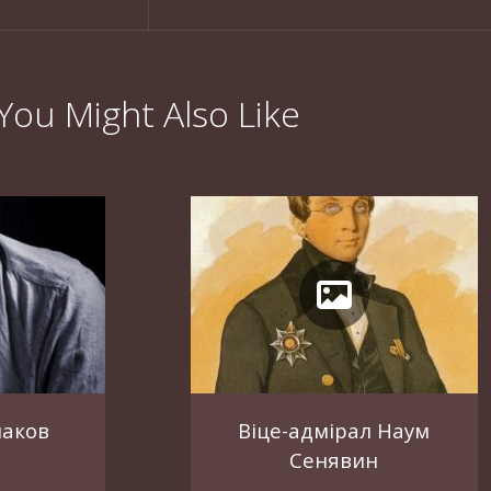
You Might Also Like
наков
Віце-адмірал Наум
Сенявин