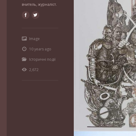
вчитель, журналіст.
Image
10 years ago
Історичні події
2,672