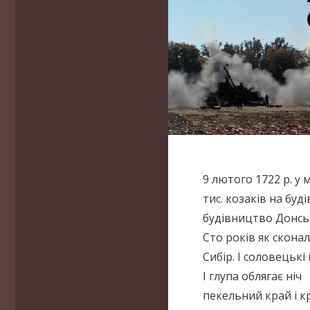
9 лютого 1722 р. у
тис. козаків на буд
будівництво Донськ
Сто років як сконал
Сибір. І соловецькі к
І глупа облягає ніч
пекельний край і к