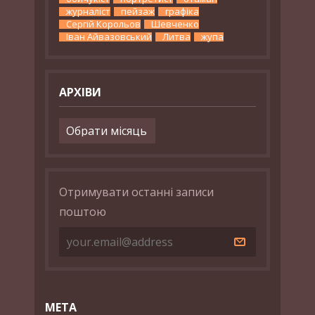
журналіст
пейзаж
графіка
Сергій Корольов
Шевченко
Іван Айвазовський
Литва
жупа
АРХІВИ
Архіви
Отримувати останні записи
поштою
МЕТА