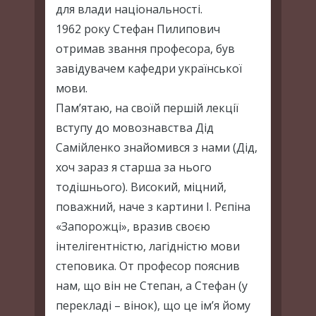
для влади національності.
1962 року Стефан Пилипович
отримав звання професора, був
завідувачем кафедри української
мови.
Пам’ятаю, на своїй першій лекції
вступу до мовознавства Дід
Самійленко знайомився з нами (Дід,
хоч зараз я старша за нього
тодішнього). Високий, міцний,
поважний, наче з картини І. Рєпіна
«Запорожці», вразив своєю
інтелігентністю, лагідністю мови
степовика. От професор пояснив
нам, що він не Степан, а Стефан (у
перекладі – вінок), що це ім’я йому