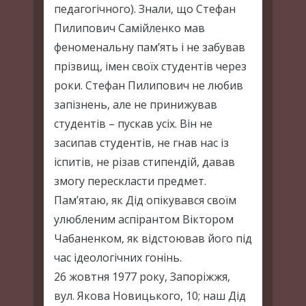
педагогічного). Знали, що Стефан
Пилипович Самійленко мав
феноменальну пам’ять і не забував
прізвищ, імен своїх студентів через
роки. Стефан Пилипович не любив
запізнень, але не принижував
студентів – пускав усіх. Він не
засипав студентів, не гнав нас із
іспитів, не різав стипендій, давав
змогу перескласти предмет.
Пам’ятаю, як Дід опікувався своїм
улюбленим аспірантом Віктором
Чабаненком, як відстоював його під
час ідеологічних гонінь.
26 жовтня 1977 року, Запоріжжя,
вул. Якова Новицького, 10; наш Дід