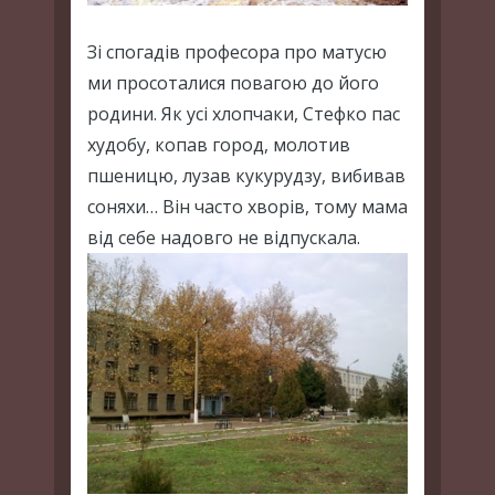
Зі спогадів професора про матусю
ми просоталися повагою до його
родини. Як усі хлопчаки, Стефко пас
худобу, копав город, молотив
пшеницю, лузав кукурудзу, вибивав
соняхи… Він часто хворів, тому мама
від себе надовго не відпускала.