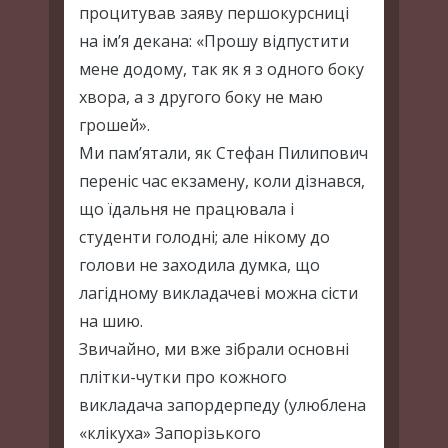
процитував заяву першокурсниці
на ім’я декана: «Прошу відпустити
мене додому, так як я з одного боку
хвора, а з другого боку не маю
грошей».
Ми пам’ятали, як Стефан Пилипович
переніс час екзамену, коли дізнався,
що їдальня не працювала і
студенти голодні; але нікому до
голови не заходила думка, що
лагідному викладачеві можна сісти
на шию.
Звичайно, ми вже зібрали основні
плітки-чутки про кожного
викладача запордерпеду (улюблена
«клікуха» Запорізького