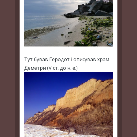
Тут бував Геродот і описував храм
Деметри (V ст. до н. е.)