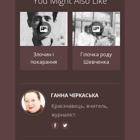
You Might Also Like
Злочин і
Гілочка роду
покарання
Шевченка
ГАННА ЧЕРКАСЬКА
Краєзнавець, вчитель,
журналіст.