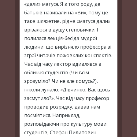
«дали» матуся. Я з того роду, де
батьків називали на «Ви», тому це
таке шляхетне, рідне «матуся дали»
врізалося в душу степовички. І
полилася лекція-бесіда мудрої
людини, що вирізняло професора зі
зграї читачів пожовклих конспектів.
Час від часу лектор вдивлявся в
обличчя студентів (Чи всім
зрозуміло? Чи не зле комусь?),
інколи лунало: «Дівчинко, Вас щось
засмутило?». Час від часу професор
проводив розрядку, давав нам
посміятися. Наприклад,
розповідаючи про культуру мови
студентів, Стефан Пилипович