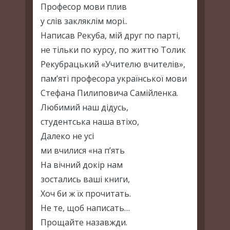
Професор мови плив
у слів закляклім морі..
Написав Рекуба, мій друг по парті,
не тільки по курсу, по життю Толик
Рекубрацький «Учителю вчителів»,
пам’яті професора української мови
Стефана Пилиповича Самійленка.
Любимий наш дідусь,
студентська наша втіхо,
Далеко не усі
ми вчилися «на п’ять
На вічний докір нам
зостались ваші книги,
Хоч би ж їх прочитать.
Не те, щоб написать…
Прощайте назавжди.