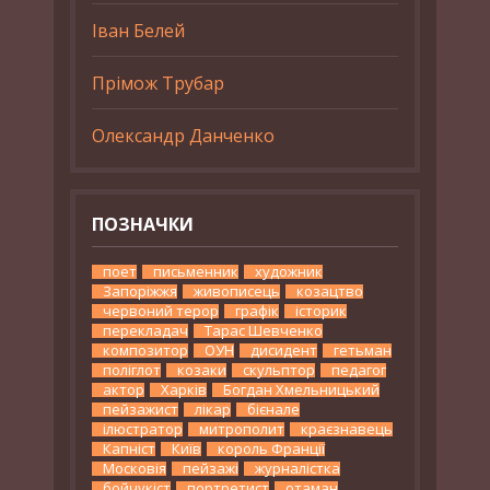
Іван Белей
Прімож Трубар
Олександр Данченко
ПОЗНАЧКИ
поет
письменник
художник
Запоріжжя
живописець
козацтво
червоний терор
графік
історик
перекладач
Тарас Шевченко
композитор
ОУН
дисидент
гетьман
поліглот
козаки
скульптор
педагог
актор
Харків
Богдан Хмельницький
пейзажист
лікар
бієнале
ілюстратор
митрополит
краєзнавець
Капніст
Київ
король Франції
Московія
пейзажі
журналістка
бойчукіст
портретист
отаман