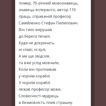
помер, 70-річний мовознавець,
знавець есперанто, автор 110
праць, справжній професор
Самійленко Стефан Пилипович.
Він тихо вирушав
до берега печалі,
Куди не докричать
ні славі, ні хулі,
А ми ще звідсіля,
та вже услід мовчали,
Коли він пропливав
у чорнім кораблі.
У чорнім кораблі
лежав професор мови,
Словесності мудрець
в безмовність плив страшну.