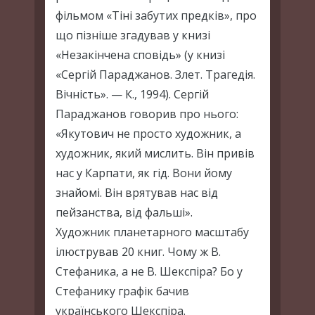
фільмом «Тіні забутих предків», про
що пізніше згадував у книзі
«Незакінчена сповідь» (у книзі
«Сергій Параджанов. Злет. Трагедія.
Вічність». — К., 1994). Сергій
Параджанов говорив про нього:
«Якутович не просто художник, а
художник, який мислить. Він привів
нас у Карпати, як гід. Вони йому
знайомі. Він врятував нас від
пейзанства, від фальші».
Художник планетарного масштабу
ілюстрував 20 книг. Чому ж В.
Стефаника, а не В. Шекспіра? Бо у
Стефанику графік бачив
українського Шекспіра.