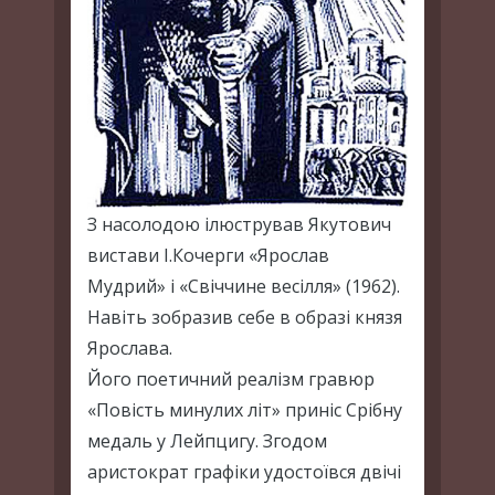
З насолодою ілюстрував Якутович
вистави І.Кочерги «Ярослав
Мудрий» і «Свіччине весілля» (1962).
Навіть зобразив себе в образі князя
Ярослава.
Його поетичний реалізм гравюр
«Повість минулих літ» приніс Срібну
медаль у Лейпцигу. Згодом
аристократ графіки удостоївся двічі