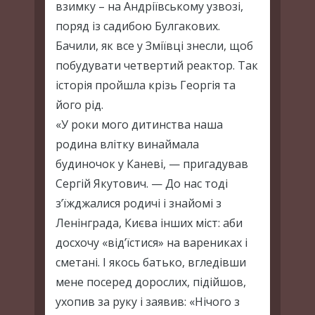
взимку – на Андріївському узвозі,
поряд із садибою Булгакових.
Бачили, як все у Зміївці знесли, щоб
побудувати четвертий реактор. Так
історія пройшла крізь Георгія та
його рід.
«У роки мого дитинства наша
родина влітку винаймала
будиночок у Каневі, — пригадував
Сергій Якутович. — До нас тоді
з’їжджалися родичі і знайомі з
Ленінграда, Києва інших міст: аби
досхочу «від’їстися» на варениках і
сметані. І якось батько, вгледівши
мене посеред дорослих, підійшов,
ухопив за руку і заявив: «Нічого з