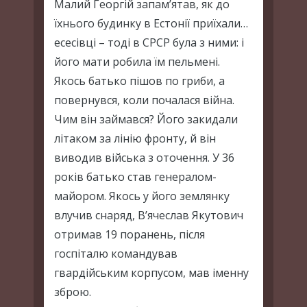
Малий Георгій запам’ятав, як до
їхнього будинку в Естонії приїхали…
есесівці – тоді в СРСР була з ними: і
його мати робила їм пельмені.
Якось батько пішов по гриби, а
повернувся, коли почалася війна.
Чим він займався? Його закидали
літаком за лінію фронту, й він
виводив війська з оточення. У 36
років батько став генералом-
майором. Якось у його землянку
влучив снаряд, В’ячеслав Якутович
отримав 19 поранень, після
госпіталю командував
гвардійським корпусом, мав іменну
зброю.