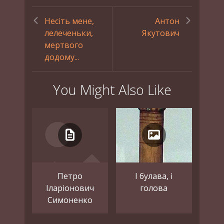
Несіть мене,
Антон
лелеченьки,
Якутович
мертвого
додому...
You Might Also Like
Петро
І булава, і
Іларіонович
голова
Симоненко