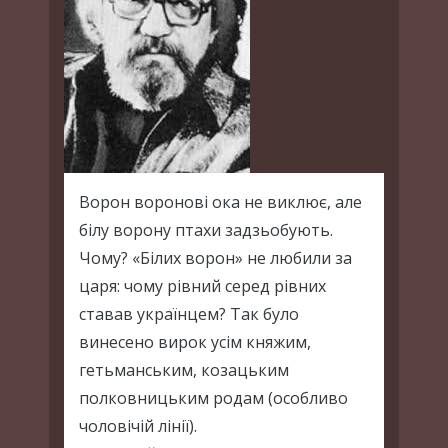
Ворон воронові ока не виклює, але
білу ворону птахи задзьобують.
Чому? «Білих ворон» не любили за
царя: чому рівний серед рівних
ставав українцем? Так було
винесено вирок усім княжим,
гетьманським, козацьким
полковницьким родам (особливо
чоловічій лінії).