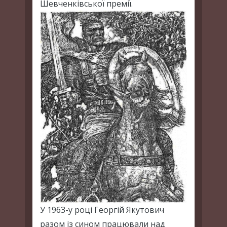
Шевченківської премії.
У 1963-у році Георгій Якутович
разом із сином працювали над