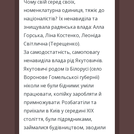
Чому свій серед своїх,
номенклатурна одиниця, тяжіє до
націоналістів? Їх ненавиділа та
знищувала радянська влада: Алла
Горська, Ліна Костенко, Леоніда
Світлична (Терещенко).
За самодостатність, самоповагу
ненавиділа влада рід Якутовичів.
Якутовичі родом із Білорусі (село
Воронове Гомельської губернії)
ніколи не були бідними: уміли
працювати, копійку заробляти й
примножувати. Розбагатіли та
приїхали в Київ у середині ХІХ
століття, були підрядниками,
займалися будівництвом, зводили