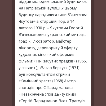
віддав молодим власний будиночок
на Петрівській вулиці. У цьому
будинку народилися сини В’ячеслава
Якутовича: старший Ігор, а 14
лютого 1930 р. – Якутович Георгій
В’ячеславович, український митець-
графік, ілюстратор, майстер
лінориту, деревориту й офорту,
художник кіно, який оформив
фільми: «Тіні забутих предків» (1965,
у співавт.), «Захар Беркут» (1971).
Був консультантом стрічки
«Камінний хрест» (1968) Автор
спогадів про С.Параджанова
«Незакінчена сповідь» (у книзі
«Сергій Параджанов. Злет. Трагедія.