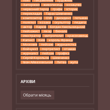
поет
письменник
художник
Запоріжжя
живописець
козацтво
червоний терор
графік
історик
перекладач
Тарас Шевченко
композитор
ОУН
дисидент
гетьман
поліглот
козаки
скульптор
педагог
актор
Харків
Богдан Хмельницький
пейзажист
лікар
бієнале
ілюстратор
митрополит
краєзнавець
Капніст
Київ
король Франції
Московія
пейзажі
журналістка
бойчукіст
портретист
отаман
журналіст
пейзаж
графіка
Сергій Корольов
Шевченко
Іван Айвазовський
Литва
жупа
АРХІВИ
Архіви