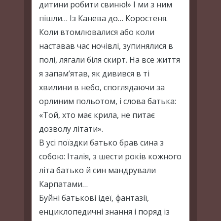
дитини робити свиню!» І ми з ним
пішли… Із Канева до… Коростеня.
Коли втомлювалися або коли
наставав час ночівлі, зупинялися в
полі, лягали біля скирт. На все життя
я запам’ятав, як дивився в ті
хвилини в небо, споглядаючи за
орлиним польотом, і слова батька:
«Той, хто має крила, не питає
дозволу літати».
В усі поїздки батько брав сина з
собою: Італія, з шести років кожного
літа батько й син мандрували
Карпатами…
Буйні батькові ідеї, фантазії,
енциклопедичні знання і поряд із