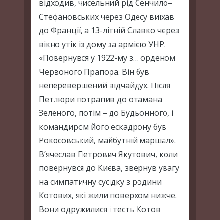
відходив, чисельний рід Сенчило–
Стефановських через Одесу виїхав
до Франції, а 13-літній Славко через
вікно утік із дому за армією УНР.
«Повернувся у 1922-му з… орденом
Червоного Прапора. Він був
неперевершений відчайдух. Після
Петлюри потрапив до отамана
Зеленого, потім – до Будьонного, і
командиром його ескадрону був
Рокосовський, майбутній маршал».
В’ячеслав Петрович Якутович, коли
повернувся до Києва, звернув увагу
на симпатичну сусідку з родини
Котових, які жили поверхом нижче.
Вони одружилися і тесть Котов