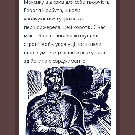
Мексику відкрив для себе творчість
Георгія Нарбута, школи
«бойчукістів» і українські
першоджерела. Цей короткий час
між собою називали «охрущеніє
строптівой», українці поспішали,
щоб в умовах радянської окупації
здійснити рісорджименто.