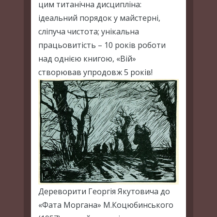
цим титанічна дисципліна:
ідеальний порядок у майстерні,
сліпуча чистота; унікальна
працьовитість – 10 років роботи
над однією книгою, «Вій»
створював упродовж 5 років!
Дереворити Георгія Якутовича до
«Фата Моргана» М.Коцюбинського