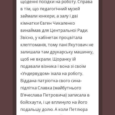
щоденні поїздки на роботу. Справа
в тім, що педагогічний музей
займали юнкери, а залу і дві
кімнатки Євген Чикаленко
винаймав для Центральної Ради.
Звісно, у кабінетах процвітала
клептоманія, тому пані Якутович не
залишала там друкарську машинку,
щоб не вкрали. Щоранку їй
подавали візника і вона зі своїм
«Ундервудом» їхала на роботу.
Віддана патріотка свого сина-
підлітка Славка (майбутнього
В’ячеслава Петровича) записала в
бойскаути, і це вплинуло на його
подальшу долю. А коли Петлюра