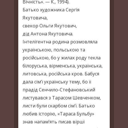
Вічність». — К., 1994).
Батько художника Сергія
Якутовича,
свекор Ольги Якутович,
дід Антона Якутовича.
Інтелігентна родина розмовляла
українською, польською та
російською, бо у жилах роду текла
білоруська, вірменська, українська,
литовська, російська кров. Бабуся
дала сім’ї українську тему, бо її
прадід Сенчило-Стефановський
листувався з Тарасом Шевченком,
листи були скарбом сім’ї. Батько
любив історію, «Тараса Бульбу»
знав напам’ять писав вірші