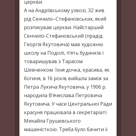
церкви.
А на Андріївському узвозі, 32 жив
рід Сенчило–Стефановських, який
розписував церкви. Найстарший
Сенчило-Стефановський (прадід
Георгія Якутовича) мав художню
школу на Подолі, п’ять будинків і
товаришував з Тарасом
Шевченком. Їхня дочка, красива, як
богиня, в 16 років вийшла заміж за
Петра Лукича Якутовича, у 1906 р.
народила В’ячеслава Петровича
Якутовича. У часи Центральної Ради
красуня працювала в секретаріаті
Михайла Грушевського
машиністкою. Треба було бачити її