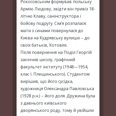
Рокосовським формував польську
Армію Людову, звідти він привіз 18-
літню Клаву, санінструктора і
бойову подругу. Сім’я розпалася:
мати з синами повернулася до
Києва на Кудрявську вулицю – до
своїх батьків, Котових.
Після повернення на Поділ Георгій
закінчив школу, графічний
факультет інституту (1948—1954,
клас І. Плещинського). Студентом
вирішив, що його сусідка,
художниця Олександра Павловська
(1928 р.н.) – його доля. Дружина була
з давнього київського
дворянського роду, тому й увійшли