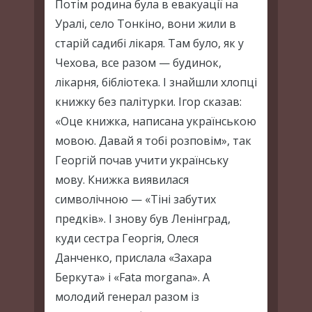
Потім родина була в евакуації на
Уралі, село Тонкіно, вони жили в
старій садибі лікаря. Там було, як у
Чехова, все разом — будинок,
лікарня, бібліотека. І знайшли хлопці
книжку без палітурки. Ігор сказав:
«Оце книжка, написана українською
мовою. Давай я тобі розповім», так
Георгій почав учити українську
мову. Книжка виявилася
символічною — «Тіні забутих
предків». І знову був Ленінград,
куди сестра Георгія, Олеся
Данченко, прислала «Захара
Беркута» і «Fata morgana». А
молодий генерал разом із