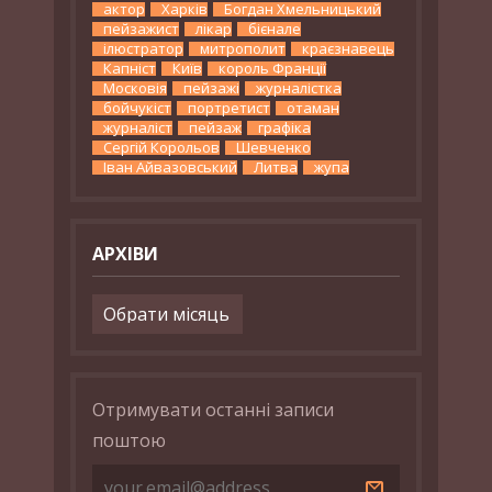
актор
Харків
Богдан Хмельницький
пейзажист
лікар
бієнале
ілюстратор
митрополит
краєзнавець
Капніст
Київ
король Франції
Московія
пейзажі
журналістка
бойчукіст
портретист
отаман
журналіст
пейзаж
графіка
Сергій Корольов
Шевченко
Іван Айвазовський
Литва
жупа
АРХІВИ
Архіви
Отримувати останні записи
поштою