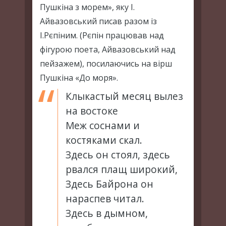
Пушкіна з морем», яку І.
Айвазовський писав разом із
І.Рєпіним. (Рєпін працював над
фігурою поета, Айвазовський над
пейзажем), посилаючись на вірш
Пушкіна «До моря».
Клыкастый месяц вылез
на востоке
Меж соснами и
костяками скал.
Здесь он стоял, здесь
рвался плащ широкий,
Здесь Байрона он
нараспев читал.
Здесь в дымном,