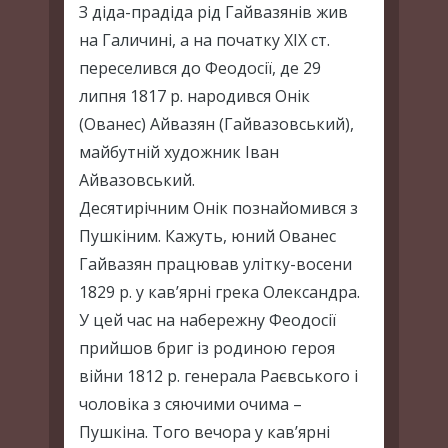
З діда-прадіда рід Гайвазянів жив
на Галичині, а на початку ХІХ ст.
переселився до Феодосії, де 29
липня 1817 р. народився Онік
(Ованес) Айвазян (Гайвазовський),
майбутній художник Іван
Айвазовський.
Десятирічним Онік познайомився з
Пушкіним. Кажуть, юний Ованес
Гайвазян працював улітку-восени
1829 р. у кав’ярні грека Олександра.
У цей час на набережну Феодосії
прийшов бриг із родиною героя
війни 1812 р. генерала Раєвського і
чоловіка з сяючими очима –
Пушкіна. Того вечора у кав’ярні