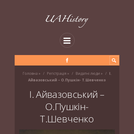
Головна
»
Регістрація
»
Видатні люди
»
І.
Айвазовський – О.Пушкін- Т.Шевченко
І. Айвазовський –
О.Пушкін-
Т.Шевченко