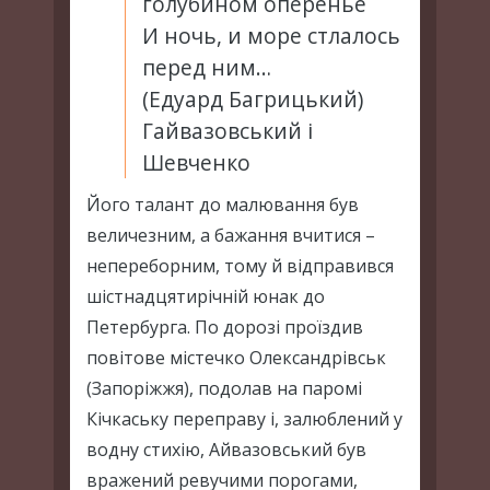
голубином оперенье
И ночь, и море стлалось
перед ним…
(Едуард Багрицький)
Гайвазовський і
Шевченко
Його талант до малювання був
величезним, а бажання вчитися –
непереборним, тому й відправився
шістнадцятирічній юнак до
Петербурга. По дорозі проїздив
повітове містечко Олександрівськ
(Запоріжжя), подолав на паромі
Кічкаську переправу і, залюблений у
водну стихію, Айвазовський був
вражений ревучими порогами,