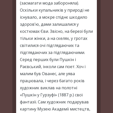
(засмагати мода забороняла).
Оскільки купальників у природі не
існувало, а мокре спіднє шкодило
здоров’ю, дами залишалися у
костюмах Єви. Звісно, на березі були
тільки жінки, а на скелях, у гротах
світилися очі підглядаючих та
підглядаючих за підглядаючими.
Серед перших були Пушкін і
Раєвський, інколи сам поет. Хоч і
малим був Ованес, але уява
працювала, і через багато років
художник виклав на полотні
«Пушкін у Гурзуфі» (1887 р.) свої
фантазії. Сам художник подарував
картину Музею Академії мистецтв,