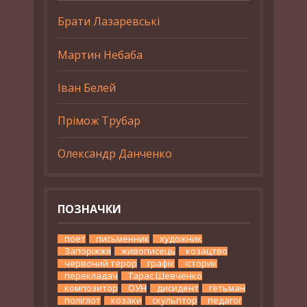
Брати Лазаревські
Мартин Небаба
Іван Белей
Прімож Трубар
Олександр Данченко
ПОЗНАЧКИ
поет
письменник
художник
Запоріжжя
живописець
козацтво
червоний терор
графік
історик
перекладач
Тарас Шевченко
композитор
ОУН
дисидент
гетьман
поліглот
козаки
скульптор
педагог