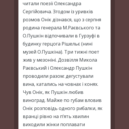
читали поезії Олександра
Сергійовича. Згодом із уривків
розмов Онік дізнався, що з серпня
родина генерала М.Раєвського та
О.Пушкін відпочивали в Гурзуфі в
будинку герцога Рішельє (нині
музей О.Пушкіна). Три тижні поет
жив у мезоніні. Дозвілля Микола
Раєвський і Олександр Пушкін
проводили разом: дегустували
вина, катались на човнах і конях.
Чув Онік, як Пушкін любив
виноград. Майже по губам вловив
Онік розповідь одного рибалки, як
вранці рівно на п’ять хвилин
виходили жінки поплавати