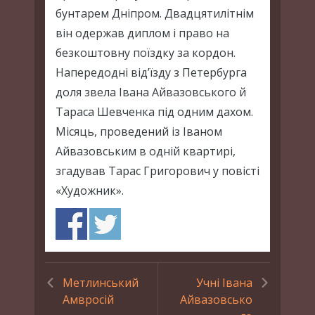
бунтарем Дніпром. Двадцятилітнім
він одержав диплом і право на
безкоштовну поїздку за кордон.
Напередодні від’їзду з Петербурга
доля звела Івана Айвазовського й
Тараса Шевченка під одним дахом.
Місяць, проведений із Іваном
Айвазовським в одній квартирі,
згадував Тарас Григорович у повісті
«Художник».
Метлинський
Учні Івана
Амвросій
Айвазовсько