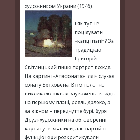
художником України (1946).
І як тут не
поцілувати
«капці папі»? За
традицією
Григорій
Світлицький пише портрет вождя.
На картині «Апасіоната» Ілліч слухає
сонату Бетховена. Втім полотно
викликало шквал зауважень: вождь
на першому плані, рояль далеко, а
за вікном – передчуття бурі, буря.
Друзі-художники на обговоренні
картину похвалили, але партійні
функціонери розкритикували