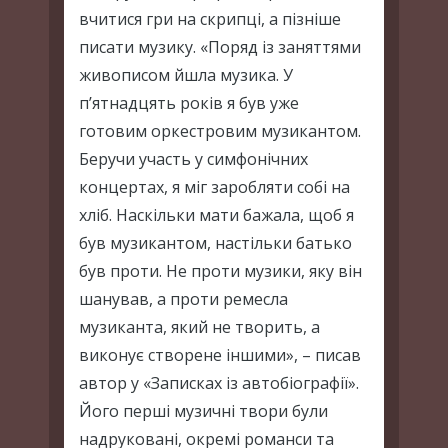
вчитися гри на скрипці, а пізніше
писати музику. «Поряд із заняттями
живописом йшла музика. У
п’ятнадцять років я був уже
готовим оркестровим музикантом.
Беручи участь у симфонічних
концертах, я міг заробляти собі на
хліб. Наскільки мати бажала, щоб я
був музикантом, настільки батько
був проти. Не проти музики, яку він
шанував, а проти ремесла
музиканта, який не творить, а
виконує створене іншими», – писав
автор у «Записках із автобіографії».
Його перші музичні твори були
надруковані, окремі романси та