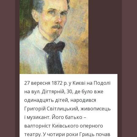
27 вересня 1872 р. у Києві на Подолі
на вул. Дігтярній, 30, де було вже
одинадцять дітей, народився
Григорій Світлицький, живописець
і музикант. Його батько –
валторніст Київського оперного
театру. У чотири роки Гриць почав