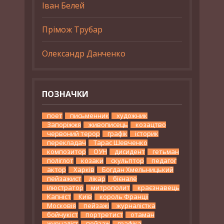
Іван Белей
Прімож Трубар
Олександр Данченко
ПОЗНАЧКИ
поет
письменник
художник
Запоріжжя
живописець
козацтво
червоний терор
графік
історик
перекладач
Тарас Шевченко
композитор
ОУН
дисидент
гетьман
поліглот
козаки
скульптор
педагог
актор
Харків
Богдан Хмельницький
пейзажист
лікар
бієнале
ілюстратор
митрополит
краєзнавець
Капніст
Київ
король Франції
Московія
пейзажі
журналістка
бойчукіст
портретист
отаман
журналіст
пейзаж
графіка