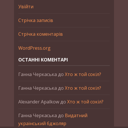
Увійти
Стрічка записів
Стрічка коментарів
WordPress.org
ОСТАННІ КОМЕНТАРІ
Ганна Черкаська
до
Хто ж той сокіл?
Ганна Черкаська
до
Хто ж той сокіл?
Alexander Apalkow
до
Хто ж той сокіл?
Ганна Черкаська
до
Видатний
український бджоляр