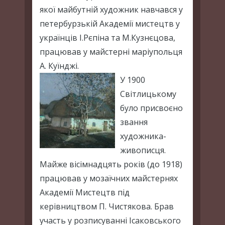
якої майбутній художник навчався у
петербурзькій Академії мистецтв у
українців І.Рєпіна та М.Кузнєцова,
працював у майстерні маріупольця
А. Куїнджі.
У 1900
Світлицькому
було присвоєно
звання
художника-
живописця.
Майже вісімнадцять років (до 1918)
працював у мозаїчних майстернях
Академії Мистецтв під
керівництвом П. Чистякова. Брав
участь у розписуванні Ісаковського