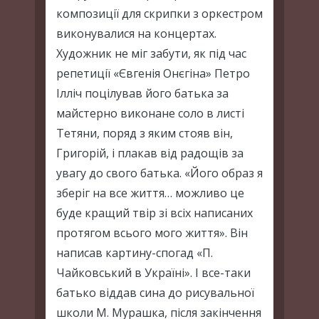
композиції для скрипки з оркестром
виконувалися на концертах.
Художник не міг забути, як під час
репетиції «Євгенія Онєгіна» Петро
Ілліч поцілував його батька за
майстерно виконане соло в листі
Тетяни, поряд з яким стояв він,
Григорій, і плакав від радощів за
увагу до свого батька. «Його образ я
зберіг на все життя… можливо це
буде кращий твір зі всіх написаних
протягом всього мого життя». Він
написав картину-спогад «П.
Чайковський в Україні». І все-таки
батько віддав сина до рисувальної
школи М. Мурашка, після закінчення