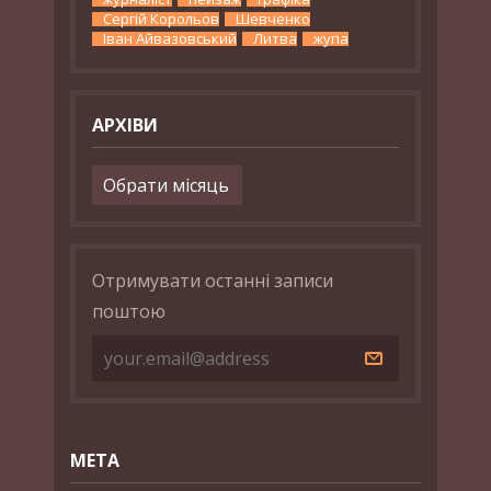
Сергій Корольов
Шевченко
Іван Айвазовський
Литва
жупа
АРХІВИ
Архіви
Отримувати останні записи
поштою
МЕТА