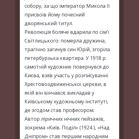
собору, за що імператор Микола ІІ
присвоїв йому почесний
дворянський титул.
Революція боляче вдарила по сім’ї
Світлицького: померла дружина,
трагічно загинув син Юрій, згоріла
петербурзька квартира. У 1918 р.
самотній художник повернувся до
Києва, взяв участь у розписуванні
Хрестовоздвиженської церкви, в
якій він вінчався; викладав у
Київському художньому інституті,
де згодом став професором.
Автор ліричних нічних пейзажів,
зокрема «Київ. Поділ» (1924 ), «Над
Дніпром» став першим народним