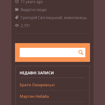
11 years ago
Видатні люди
Григорій Світлицький
,
живописець
2,731
НЕДАВНІ ЗАПИСИ
Брати Лазаревські
Мартин Небаба