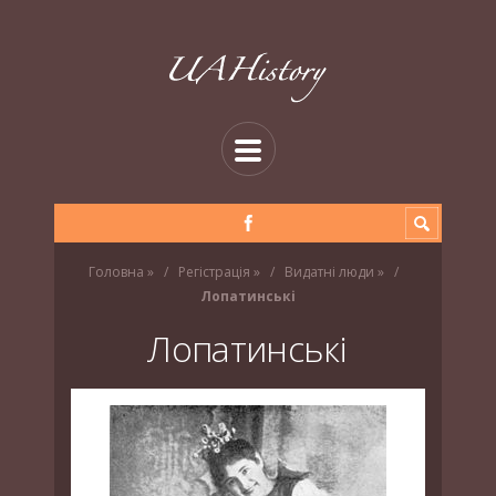
Головна
»
Регістрація
»
Видатні люди
»
Лопатинські
Лопатинські