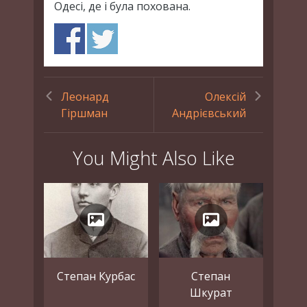
Одесі, де і була похована.
Леонард
Олексій
Гіршман
Андрієвський
You Might Also Like
Степан Курбас
Степан
Шкурат