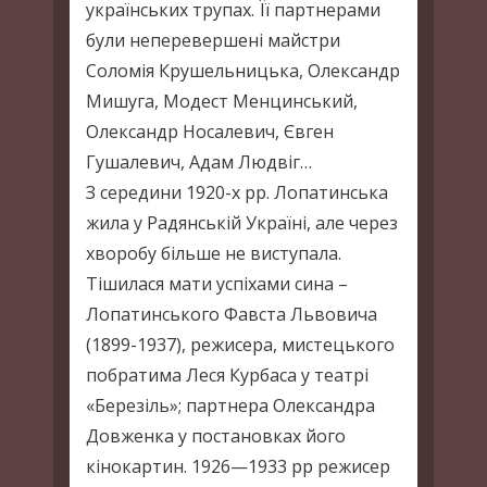
українських трупах. Її партнерами
були неперевершені майстри
Соломія Крушельницька, Олександр
Мишуга, Модест Менцинський,
Олександр Носалевич, Євген
Гушалевич, Адам Людвіг…
З середини 1920-х pp. Лопатинська
жила у Радянській Україні, але через
хворобу більше не виступала.
Тішилася мати успіхами сина –
Лопатинського Фавста Львовича
(1899-1937), режисера, мистецького
побратима Леся Курбаса у театрі
«Березіль»; партнера Олександра
Довженка у постановках його
кінокартин. 1926—1933 рр режисер