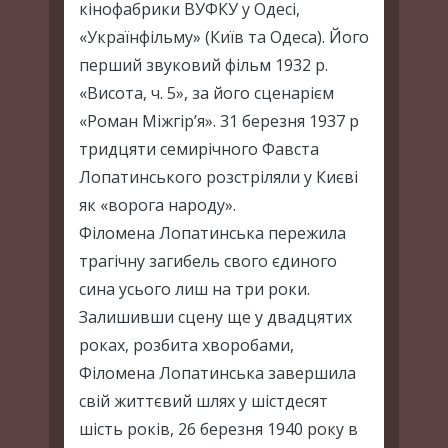
кінофабрики ВУФКУ у Одесі,
«Українфільму» (Київ та Одеса). Його
перший звуковий фільм 1932 р.
«Висота, ч. 5», за його сценарієм
«Роман Міжгір’я». 31 березня 1937 р
тридцяти семирічного Фавста
Лопатинського розстріляли у Києві
як «ворога народу».
Філомена Лопатинська пережила
трагічну загибель свого єдиного
сина усього лиш на три роки.
Залишивши сцену ще у двадцятих
роках, розбита хворобами,
Філомена Лопатинська завершила
свій життєвий шлях у шістдесят
шість років, 26 березня 1940 року в