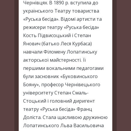
Чернівцях. В 1890 р. вступила до
українського Театру товариства
«Руська бесіда». Відомі артисти та
режисери театру «Руська бесіда»
Кость Підвисоцький і Степан
Янович (батько Леся Курбаса)
навчали Філомену Лопатинську
акторської майстерності. Її
першими вокальними педагогами
були засновник «Буковинського
Бояну», професор Чернівецького
університету Степан Смаль-
Стоцький і головний диригент
театру «Руська бесіда» Франц
Доліста. Стала щасливою дружиною
Лопатинського Льва Васильовича