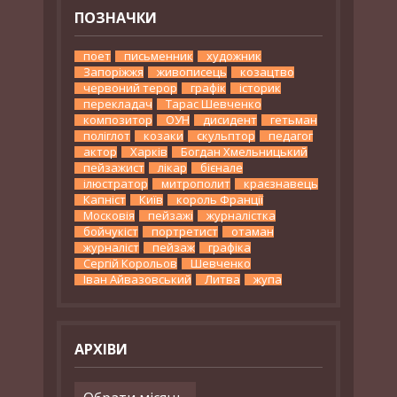
ПОЗНАЧКИ
поет
письменник
художник
Запоріжжя
живописець
козацтво
червоний терор
графік
історик
перекладач
Тарас Шевченко
композитор
ОУН
дисидент
гетьман
поліглот
козаки
скульптор
педагог
актор
Харків
Богдан Хмельницький
пейзажист
лікар
бієнале
ілюстратор
митрополит
краєзнавець
Капніст
Київ
король Франції
Московія
пейзажі
журналістка
бойчукіст
портретист
отаман
журналіст
пейзаж
графіка
Сергій Корольов
Шевченко
Іван Айвазовський
Литва
жупа
АРХІВИ
Архіви