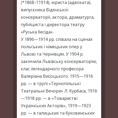
(*1868–†1914), юриста (адвоката),
випускника Віденської
консерваторії, актора, драматурга,
публіциста і директора театру
«Руська бесіда».
У 1896—1914 рр. співала на сценах
польських і німецьких опер у
Львові та Чернівцях. У 1904 р.
закінчила Львівську консерваторію,
клас легендарного професора
Валеріана Висоцького. 1915—1916
рр. — в трупі «Тернопільські
Театральні Вечори» Л. Курбаса, 1916
—1918 рр. — в «Товаристві
Українських Акторів», 1919—1923
рр. — в галицьких та буковинських