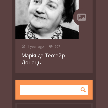
1 year ago
207
Марія де Тессейр-
Донець