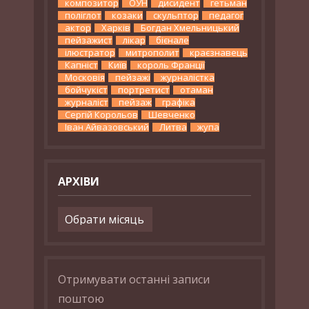
композитор
ОУН
дисидент
гетьман
поліглот
козаки
скульптор
педагог
актор
Харків
Богдан Хмельницький
пейзажист
лікар
бієнале
ілюстратор
митрополит
краєзнавець
Капніст
Київ
король Франції
Московія
пейзажі
журналістка
бойчукіст
портретист
отаман
журналіст
пейзаж
графіка
Сергій Корольов
Шевченко
Іван Айвазовський
Литва
жупа
АРХІВИ
Архіви
Отримувати останні записи
поштою