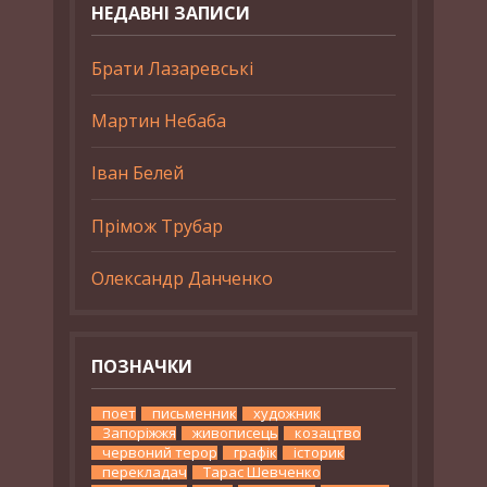
НЕДАВНІ ЗАПИСИ
Брати Лазаревські
Мартин Небаба
Іван Белей
Прімож Трубар
Олександр Данченко
ПОЗНАЧКИ
поет
письменник
художник
Запоріжжя
живописець
козацтво
червоний терор
графік
історик
перекладач
Тарас Шевченко