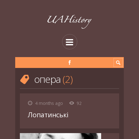
опера
2
4 months ago
92
Лопатинські