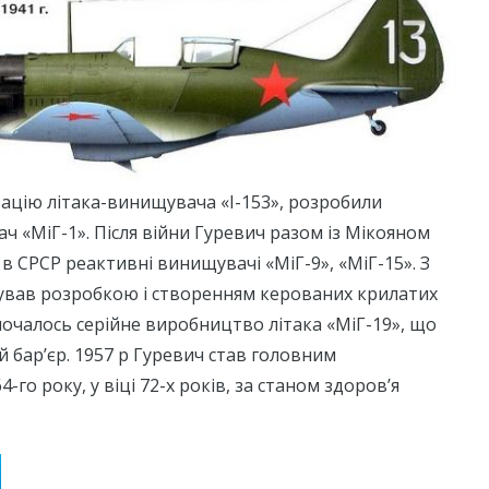
ацію літака-винищувача «І-153», розробили
 «МіГ-1». Після війни Гуревич разом із Мікояном
в СРСР реактивні винищувачі «МіГ-9», «МіГ-15». З
рував розробкою і створенням керованих крилатих
 почалось серійне виробництво літака «МіГ-19», що
й бар’єр. 1957 р Гуревич став головним
-го року, у віці 72-х років, за станом здоров’я