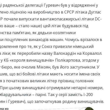
ді радянської делегації Гуревич був у відрядженні у
лено ліцензію на виробництво в СРСР літака Дуглас
РСР почали випускати вантажопасажирські літаки DC-
ло ваше – стало наше) цей літак будувався під
инства пам’ятаю, як дядьки-козлятники
и поцуплених винаходів машин. Чомусь врізалося в
домлення про те, як у Союз привезли німецький
 ліки; як переробили назву Валокардін на Корвалол.
у КБ «короля винищувачів» Полікарпова, згодом у
бюро, яке очолив Мікоян, був його заступником. У
ішив, що всі бойові літаки мають носити імена своїх
ся з початкових великих літер прізвищ головних
. При цьому винищувачі отримували непарні номери,
ардувальники – парні. Так у серії замість І-200
коян і Гуревич), що започаткував родину винищувачів.