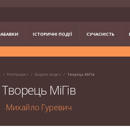
ЗАБАВКИ
ІСТОРИЧНІ ПОДІЇ
СУЧАСНІСТЬ
»
Регістрація
»
Видатні люди
»
Творець МіГів
Творець МіГів
Михайло Гуревич