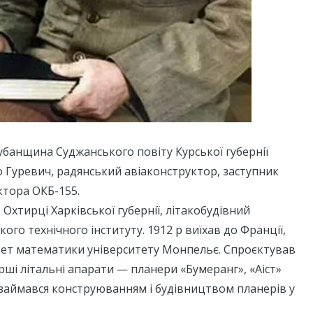
 Рубанщина Суджанського повіту Курської губернії
 Гуревич, радянський авіаконструктор, заступник
ктора ОКБ-155.
 Охтирці Харківської губернії, літакобудівний
ого технічного інституту. 1912 р виїхав до Франції,
тет математики університету Монпельє. Спроєктував
ерші літальні апарати — планери «Бумеранг», «Аіст»
); займався конструюванням і будівництвом планерів у