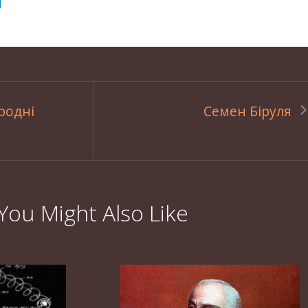
родні
Семен Біруля
You Might Also Like