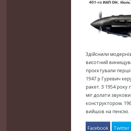
Здійснили модерніз
висотний винищувач
проєктували перші 
1947 р Гуревич ке
ракет. З 1954 року
міг долати звукови
конструктором. 1964
вийшов на пенсію.
Facebook
Twitter