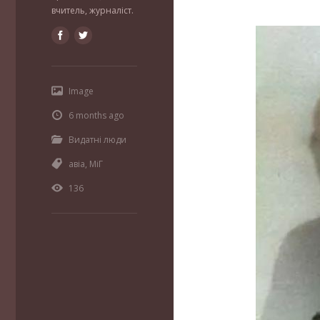
вчитель, журналіст.
Image
6 months ago
Видатні люди
авіа
,
МіГ
136