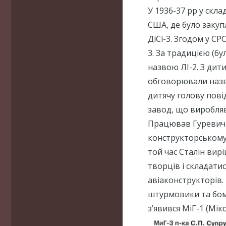
У 1936-37 рр у скла
США, де було закуп
ДіСі-3. Згодом у С
3. За традицією (бу
назвою ЛІ-2. З дит
обговорювали назв
дитячу голову пові
завод, що виробляв
Працював Гуревич 
конструкторському 
той час Сталін вир
творців і складати
авіаконструкторів
штурмовики та бомб
з’явився МіГ-1 (Мі