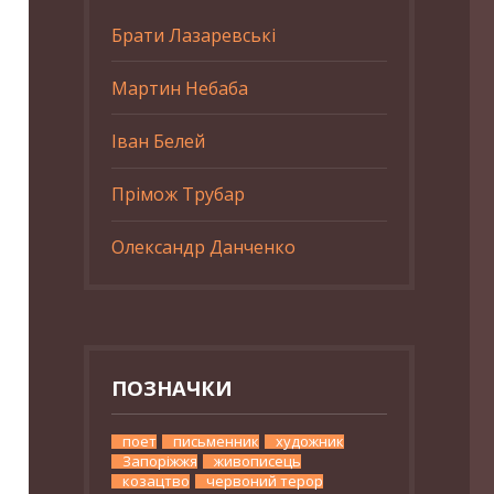
Брати Лазаревські
Мартин Небаба
Іван Белей
Прімож Трубар
Олександр Данченко
ПОЗНАЧКИ
поет
письменник
художник
Запоріжжя
живописець
козацтво
червоний терор