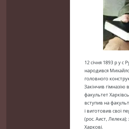
12 січня 1893 р у с
народився Михайло
головного констру
Закінчив гімназію в
факультет Харківськ
вступив на факуль
і виготовив свої п
(рос. Аист, Лелека
Харкові.