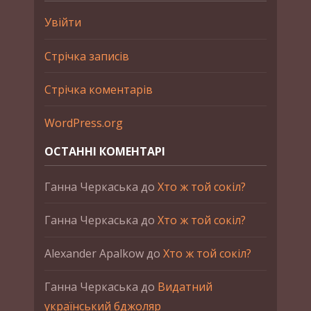
Увійти
Стрічка записів
Стрічка коментарів
WordPress.org
ОСТАННІ КОМЕНТАРІ
Ганна Черкаська
до
Хто ж той сокіл?
Ганна Черкаська
до
Хто ж той сокіл?
Alexander Apalkow
до
Хто ж той сокіл?
Ганна Черкаська
до
Видатний
український бджоляр