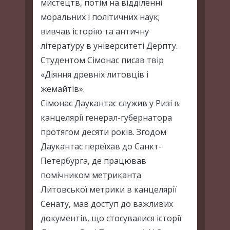
мистецтв, потім на відділенні
моральних і політичних наук;
вивчав історію та античну
літературу в університеті Дерпту.
Студентом Сімонас писав твір
«Діяння древніх литовців і
жемайтів».
Сімонас Даукантас служив у Ризі в
канцелярії генерал-губернатора
протягом десяти років. Згодом
Даукантас переїхав до Санкт-
Петербурга, де працював
помічником метриканта
Литовської метрики в канцелярії
Сенату, мав доступ до важливих
документів, що стосувалися історії