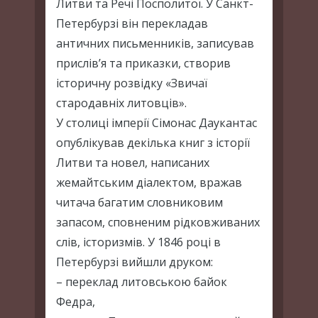
Литви та Речі Посполитої. У Санкт-
Петербурзі він перекладав
античних письменників, записував
прислів’я та приказки, створив
історичну розвідку «Звичаї
стародавніх литовців».
У столиці імперії Сімонас Даукантас
опублікував декілька книг з історії
Литви та новел, написаних
жемайтським діалектом, вражав
читача багатим словниковим
запасом, сповненим рідковживаних
слів, історизмів. У 1846 році в
Петербурзі вийшли друком:
– переклад литовською байок
Федра,