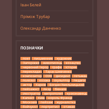
Іван Белей
Прімож Трубар
Олександр Данченко
ПОЗНАЧКИ
поет
письменник
художник
Запоріжжя
живописець
козацтво
червоний терор
графік
історик
перекладач
Тарас Шевченко
композитор
ОУН
дисидент
гетьман
поліглот
козаки
скульптор
педагог
актор
Харків
Богдан Хмельницький
пейзажист
лікар
бієнале
ілюстратор
митрополит
краєзнавець
Капніст
Київ
король Франції
Московія
пейзажі
журналістка
бойчукіст
портретист
отаман