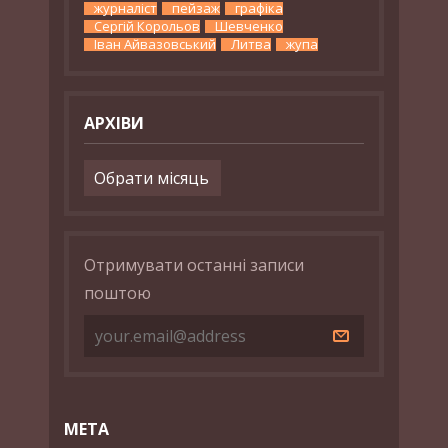
журналіст
пейзаж
графіка
Сергій Корольов
Шевченко
Іван Айвазовський
Литва
жупа
АРХІВИ
Архіви
Отримувати останні записи
поштою
МЕТА