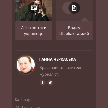
А Чехов таки
Вадим
українець
Щербаківський
ГАННА ЧЕРКАСЬКА
Краєзнавець, вчитель,
журналіст.
Image
1 year ago