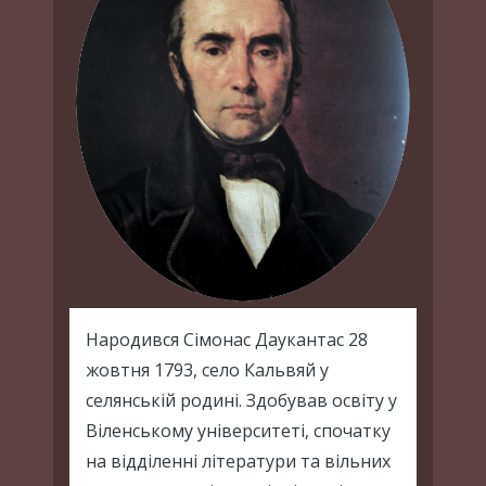
Народився Сімонас Даукантас 28
жовтня 1793, село Кальвяй у
селянській родині. Здобував освіту у
Віленському університеті, спочатку
на відділенні літератури та вільних