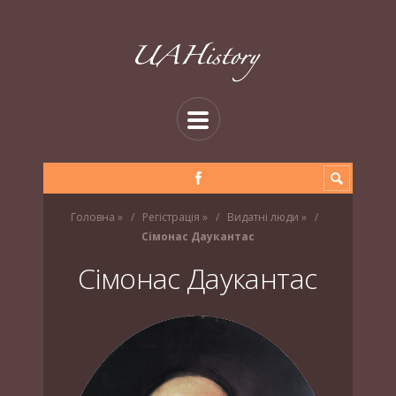
Головна
»
Регістрація
»
Видатні люди
»
Сімонас Даукантас
Сімонас Даукантас