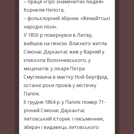
– праця «Про знаменитих людей»
Корнелія Непота,
– фольклорний збірник «Жемайтські
народні пісні».
У 1850 р повернувся в Литву,
вийшов на пенсію. Власного житла
Сімонас Даукантас жив у Варняй у
єпископа Волончевського, у
меценатів: у лікаря Петра
Смуглевича в маєтку Ной-Бергфрід,
останні роки провів у містечку
Папілє.
6 грудня 1864 р. у Папілє помер 71-
річний Сімонас Даукантас
литовський історик і письменник,
збирач і видавець литовського