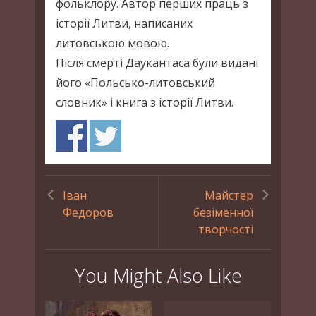
фольклору. Автор перших праць з
історії Литви, написаних
литовською мовою.
Після смерті Даукантаса були видані
його «Польсько-литовський
словник» і книга з історії Литви.
Іван
Майстер
Федоров
безіменної
творчості
You Might Also Like