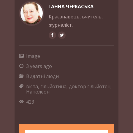
ГАННА ЧЕРКАСЬКА
Краєзнавець, вчитель,
журналіст.
Image
3 years ago
Видатні люди
віспа
,
гільйотина
,
доктор гільйотен
,
Наполеон
423