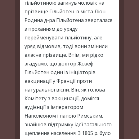
гільйотиною загинув чоловік на
прізвище Гільйотен із міста Ліон.
Родина д-ра Гільйотена зверталася
з проханням до уряду
перейменувати гільйотину, але
уряд відмовив, тоді вони змінили
власне прізвище. Втім, ми рідко
згадуємо, що доктор Жозеф
Гільйотен один із ініціаторів
вакцинації у Франції проти
натуральної віспи. Він, як голова
Комітету з вакцинації, домігся
аудієнції з імператором
Наполеоном і папою Римським,
знайшов підтримку ідеї загального
щеплення населення. З 1805 р. було