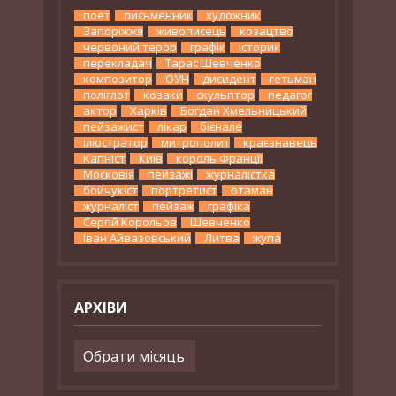
поет
письменник
художник
Запоріжжя
живописець
козацтво
червоний терор
графік
історик
перекладач
Тарас Шевченко
композитор
ОУН
дисидент
гетьман
поліглот
козаки
скульптор
педагог
актор
Харків
Богдан Хмельницький
пейзажист
лікар
бієнале
ілюстратор
митрополит
краєзнавець
Капніст
Київ
король Франції
Московія
пейзажі
журналістка
бойчукіст
портретист
отаман
журналіст
пейзаж
графіка
Сергій Корольов
Шевченко
Іван Айвазовський
Литва
жупа
АРХІВИ
Архіви