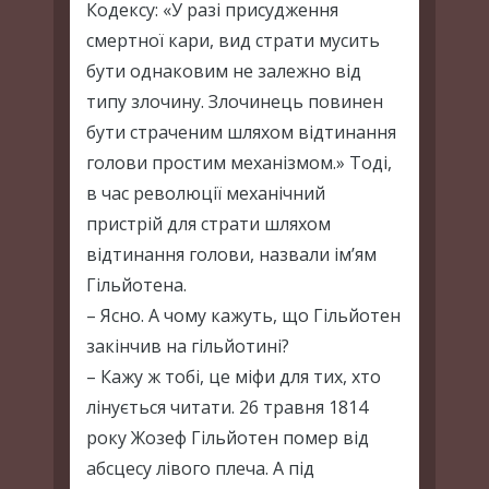
Кодексу: «У разі присудження
смертної кари, вид страти мусить
бути однаковим не залежно від
типу злочину. Злочинець повинен
бути страченим шляхом відтинання
голови простим механізмом.» Тоді,
в час революції механічний
пристрій для страти шляхом
відтинання голови, назвали ім’ям
Гільйотена.
– Ясно. А чому кажуть, що Гільйотен
закінчив на гільйотині?
– Кажу ж тобі, це міфи для тих, хто
лінується читати. 26 травня 1814
року Жозеф Гільйотен помер від
абсцесу лівого плеча. А під