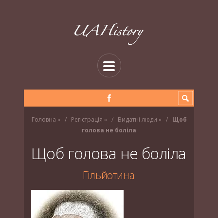
Головна
»
Регістрація
»
Видатні люди
»
Щоб
голова не боліла
Щоб голова не боліла
Гільйотина