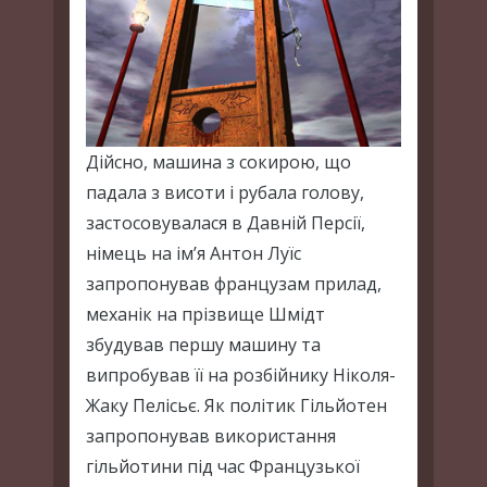
Дійсно, машина з сокирою, що
падала з висоти і рубала голову,
застосовувалася в Давній Персії,
німець на ім’я Антон Луїс
запропонував французам прилад,
механік на прізвище Шмідт
збудував першу машину та
випробував її на розбійнику Ніколя-
Жаку Пелісьє. Як політик Гільйотен
запропонував використання
гільйотини під час Французької