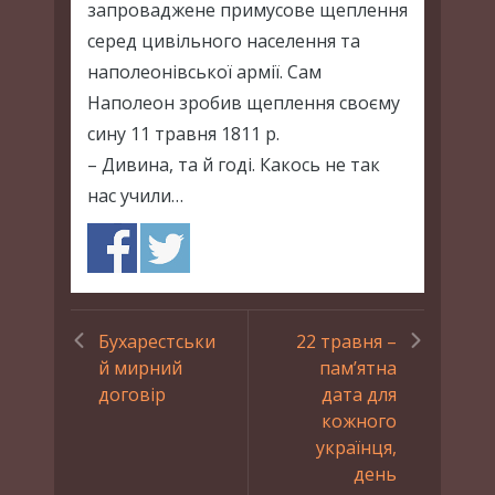
запроваджене примусове щеплення
серед цивільного населення та
наполеонівської армії. Сам
Наполеон зробив щеплення своєму
сину 11 травня 1811 р.
– Дивина, та й годі. Какось не так
нас учили…
Бухарестськи
22 травня –
й мирний
пам’ятна
договір
дата для
кожного
українця,
день