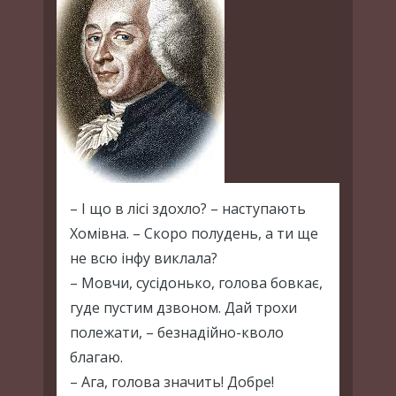
– І що в лісі здохло? – наступають
Хомівна. – Скоро полудень, а ти ще
не всю інфу виклала?
– Мовчи, сусідонько, голова бовкає,
гуде пустим дзвоном. Дай трохи
полежати, – безнадійно-кволо
благаю.
– Ага, голова значить! Добре!