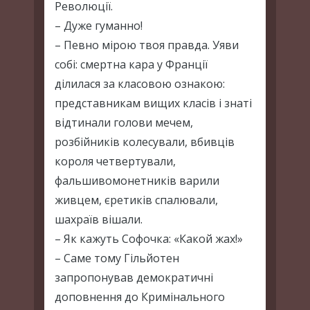
Революції.
– Дуже гуманно!
– Певно мірою твоя правда. Уяви
собі: смертна кара у Франції
ділилася за класовою ознакою:
представникам вищих класів і знаті
відтинали голови мечем,
розбійників колесували, вбивців
короля четвертували,
фальшивомонетників варили
живцем, єретиків спалювали,
шахраїв вішали.
– Як кажуть Софочка: «Какой жах!»
– Саме тому Гільйотен
запропонував демократичні
доповнення до Кримінального