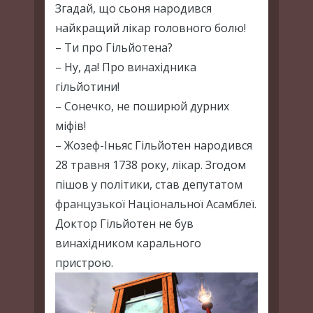
Згадай, що сьоня народився
найкращий лікар головного болю!
– Ти про Гільйотена?
– Ну, да! Про винахідника
гільйотини!
– Сонечко, не поширюй дурних
міфів!
– Жозеф-Іньяс Гільйотен народився
28 травня 1738 року, лікар. Згодом
пішов у політики, став депутатом
французької Національної Асамблеї.
Доктор Гільйотен не був
винахідником карального
пристрою.