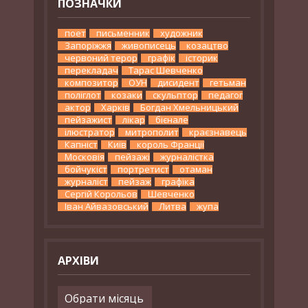
ПОЗНАЧКИ
поет
письменник
художник
Запоріжжя
живописець
козацтво
червоний терор
графік
історик
перекладач
Тарас Шевченко
композитор
ОУН
дисидент
гетьман
поліглот
козаки
скульптор
педагог
актор
Харків
Богдан Хмельницький
пейзажист
лікар
бієнале
ілюстратор
митрополит
краєзнавець
Капніст
Київ
король Франції
Московія
пейзажі
журналістка
бойчукіст
портретист
отаман
журналіст
пейзаж
графіка
Сергій Корольов
Шевченко
Іван Айвазовський
Литва
жупа
АРХІВИ
Архіви