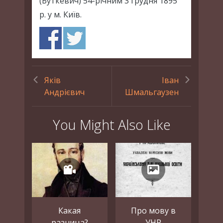
(Буткевич) 54-річним 3 грудня 1895
р. у м. Київ.
Яків
Іван
Андрієвич
Шмальгаузен
You Might Also Like
Какая
Про мову в
разница?
УНР