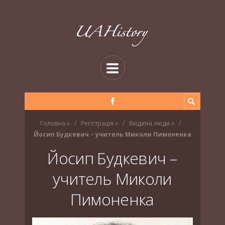
Головна
»
Регістрація
»
Видатні люди
»
Йосип Будкевич – учитель Миколи Пимоненка
Йосип Будкевич –
учитель Миколи
Пимоненка