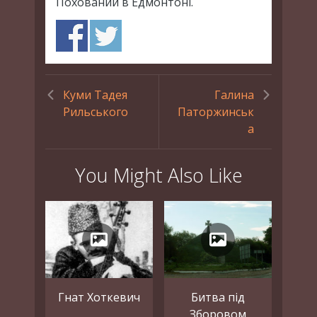
Похований в Едмонтоні.
Куми Тадея
Галина
Рильського
Паторжинськ
а
You Might Also Like
Гнат Хоткевич
Битва під
Зборовом