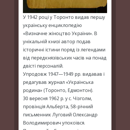
У 1942 році у Торонто видав першу
українську енциклопедію
«Визначне жіноцтво України». В
унікальній книзі автор подав
історичні істини поряд із легендами
від передкнязівських часів на понад
двісті персоналій.
Упродовж 1947—1949 рр. видавав і
редагував журнал «Українська
родина» (Торонто, Едмонтон).
30 вересня 1962 р. у с. Чізголм,
провінція Альберта, 58-річний
письменник Луговий Олександр
Володимирович упокоївся.