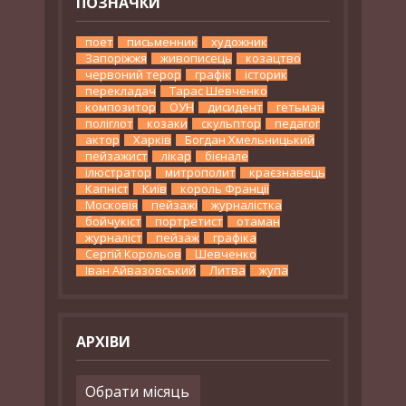
ПОЗНАЧКИ
поет
письменник
художник
Запоріжжя
живописець
козацтво
червоний терор
графік
історик
перекладач
Тарас Шевченко
композитор
ОУН
дисидент
гетьман
поліглот
козаки
скульптор
педагог
актор
Харків
Богдан Хмельницький
пейзажист
лікар
бієнале
ілюстратор
митрополит
краєзнавець
Капніст
Київ
король Франції
Московія
пейзажі
журналістка
бойчукіст
портретист
отаман
журналіст
пейзаж
графіка
Сергій Корольов
Шевченко
Іван Айвазовський
Литва
жупа
АРХІВИ
Архіви