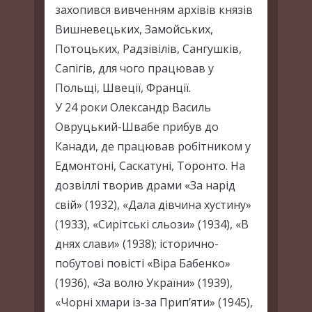
захопився вивченням архівів князів
Вишневецьких, Замойських,
Потоцьких, Радзівілів, Сангушків,
Сапігів, для чого працював у
Польщі, Швеції, Франції.
У 24 роки Олександр Василь
Овруцький-Швабе прибув до
Канади, де працював робітником у
Едмонтоні, Саскатуні, Торонто. На
дозвіллі творив драми «За нарід
свій» (1932), «Дала дівчина хустину»
(1933), «Сирітські сльози» (1934), «В
днях слави» (1938); історично-
побутові повісті «Віра Бабенко»
(1936), «За волю України» (1939),
«Чорні хмари із-за Прип’яти» (1945),