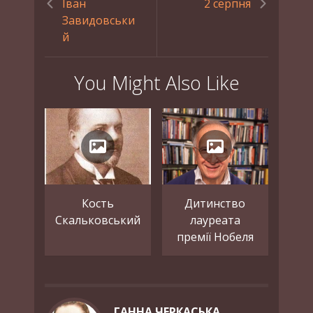
Іван
2 серпня
Завидовськи
й
You Might Also Like
Кость
Дитинство
Скальковський
лауреата
премії Нобеля
ГАННА ЧЕРКАСЬКА