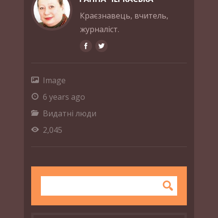
Краєзнавець, вчитель,
журналіст.
Image
6 years ago
Видатні люди
2,045