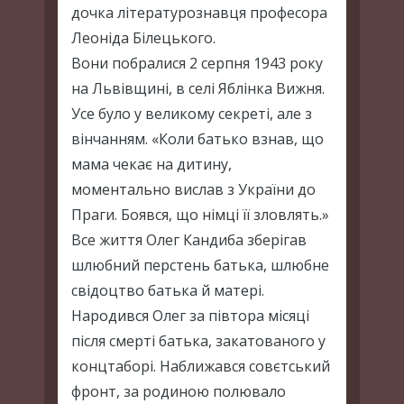
дочка літературознавця професора
Леоніда Білецького.
Вони побралися 2 серпня 1943 року
на Львівщині, в селі Яблінка Вижня.
Усе було у великому секреті, але з
вінчанням. «Коли батько взнав, що
мама чекає на дитину,
моментально вислав з України до
Праги. Боявся, що німці її зловлять.»
Все життя Олег Кандиба зберігав
шлюбний перстень батька, шлюбне
свідоцтво батька й матері.
Народився Олег за півтора місяці
після смерті батька, закатованого у
концтаборі. Наближався совєтський
фронт, за родиною полювало