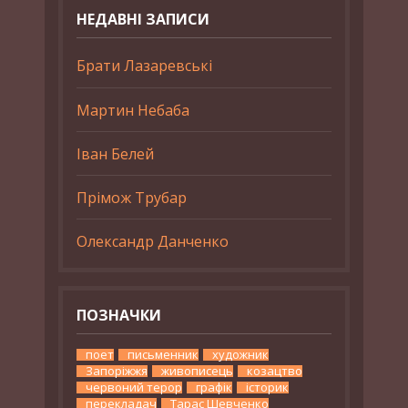
НЕДАВНІ ЗАПИСИ
Брати Лазаревські
Мартин Небаба
Іван Белей
Прімож Трубар
Олександр Данченко
ПОЗНАЧКИ
поет
письменник
художник
Запоріжжя
живописець
козацтво
червоний терор
графік
історик
перекладач
Тарас Шевченко