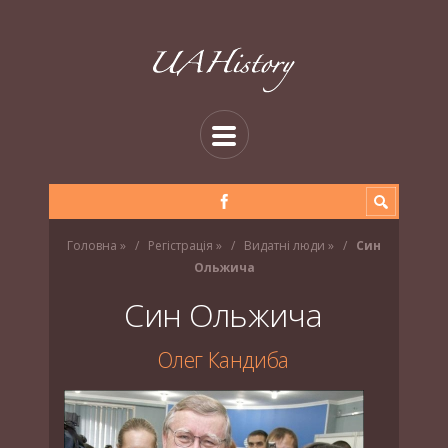
Головна
»
Регістрація
»
Видатні люди
»
Син
Ольжича
Син Ольжича
Олег Кандиба