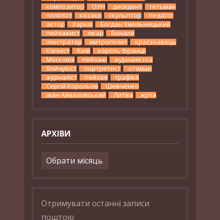
композитор
ОУН
дисидент
гетьман
поліглот
козаки
скульптор
педагог
актор
Харків
Богдан Хмельницький
пейзажист
лікар
бієнале
ілюстратор
митрополит
краєзнавець
Капніст
Київ
король Франції
Московія
пейзажі
журналістка
бойчукіст
портретист
отаман
журналіст
пейзаж
графіка
Сергій Корольов
Шевченко
Іван Айвазовський
Литва
жупа
АРХІВИ
Архіви
Отримувати останні записи
поштою