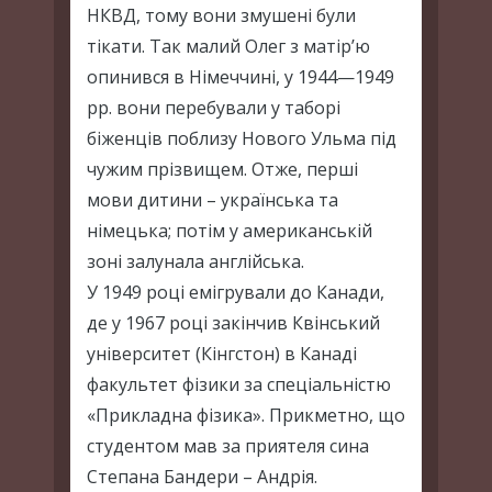
НКВД, тому вони змушені були
тікати. Так малий Олег з матір’ю
опинився в Німеччині, у 1944—1949
рр. вони перебували y таборі
біженців поблизу Нового Ульма під
чужим прізвищем. Отже, перші
мови дитини – українська та
німецька; потім у американській
зоні залунала англійська.
У 1949 році емігрували до Канади,
де у 1967 році закінчив Квінський
університет (Кінгстон) в Канаді
факультет фізики за спеціальністю
«Прикладна фізика». Прикметно, що
студентом мав за приятеля сина
Степана Бандери – Андрія.