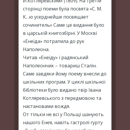
И.Котляревским» (1809). На третій
сторінці поеми була посвята «С. М.
К…ю усерднейше посвящает
сочинитель» Саме це видання було
в царській книгозбірні. У Москві
«Енеїда» потрапила до рук
Наполеона.
Читав «Енеїду» і радянський
Наполеончик – товариш Сталін.
Саме завдяки йому поему внесли до
шкільних програм. У циклі шкільної
бібліотеки було видано твір Івана
Котляревського з передмовою та
настановами вождя.
От тільки не всі у Польщі шанують
нашого Енея, навіть гастролі гурту