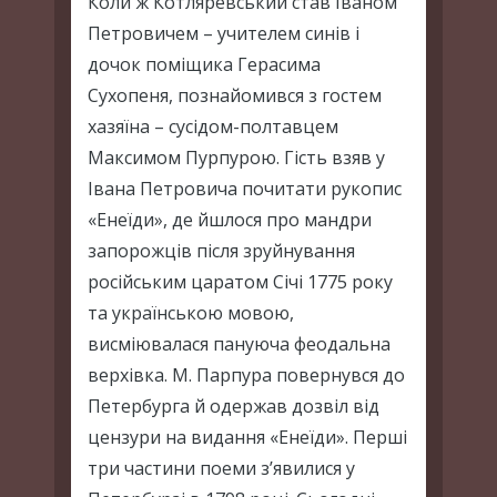
Коли ж Котляревський став Іваном
Петровичем – учителем синів і
дочок поміщика Герасима
Сухопеня, познайомився з гостем
хазяїна – сусідом-полтавцем
Максимом Пурпурою. Гість взяв у
Івана Петровича почитати рукопис
«Енеїди», де йшлося про мандри
запорожців після зруйнування
російським царатом Січі 1775 року
та українською мовою,
висміювалася пануюча феодальна
верхівка. М. Парпура повернувся до
Петербурга й одержав дозвіл від
цензури на видання «Енеїди». Перші
три частини поеми з’явилися у