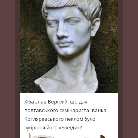
Хіба знав Вергілій, що для
полтавського семінариста Іванка
Котляревського пеклом було
зубріння його «Енеїди»?