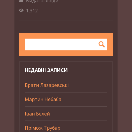
Видатні люди
1,312
НЕДАВНІ ЗАПИСИ
Брати Лазаревські
Мартин Небаба
Іван Белей
Прімож Трубар