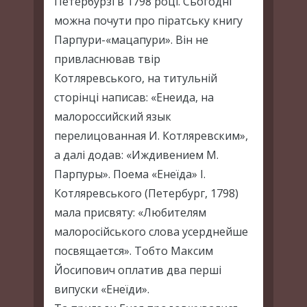
Петербурзі в 1798 році. Сьогодні
можна почути про піратську книгу
Парпури-«мацапури». Він не
привласнював твір
Котляревського, на титульній
сторінці написав: «Енеида, на
малороссийский язык
перелицованная И. Котляревским»,
а далі додав: «Иждивением М.
Парпуры». Поема «Енеїда» І.
Котляревського (Петербург, 1798)
мала присвяту: «Любителям
малоросійського слова усерднейше
посвящается». Тобто Максим
Йосипович оплатив два перші
випуски «Енеїди».