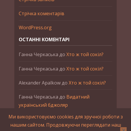
Стрічка коментарів
WordPress.org
ОСТАННІ КОМЕНТАРІ
Ганна Черкаська
до
Хто ж той сокіл?
Ганна Черкаська
до
Хто ж той сокіл?
Alexander Apalkow
до
Хто ж той сокіл?
Ганна Черкаська
до
Видатний
український бджоляр
Ми використовуємо cookies для зручної роботи з
Ганна Черкаська
до
Петро Франко
нашим сайтом. Продовжуючи переглядати наш