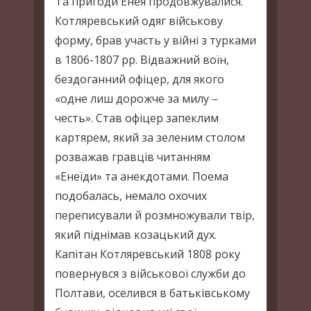
Та пригоди Енея продовжувалися.
Котляревський одяг військову
форму, брав участь у війні з турками
в 1806-1807 рр. Відважний воїн,
бездоганний офіцер, для якого
«одне лиш дорожче за милу –
честь». Став офіцер запеклим
картярем, який за зеленим столом
розважав гравців читанням
«Енеїди» та анекдотами. Поема
подобалась, немало охочих
переписували й розмножували твір,
який піднімав козацький дух.
Капітан Котляревський 1808 року
повернувся з військової служби до
Полтави, оселився в батьківському