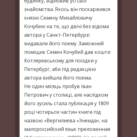
будинку, відновив усі свої
знайомства. Якось він поскаржився
князю Семену Михайловичу
Кочубею на те, що двічі без відома
автора у Санкт-Петербурзі
видавали його поему. Заможний
поміщик Семен Кочубей дав кошти
Котляревському для поїздки у
Петербург, аби під редакцією
автора вийшла його поема.
Не один місяць пробув Іван
Петрович у столиці, але наслідком
його зусиль стала публікація у 1809
році чотирьох частин книги під
назвою «Вергилиева «Энеида», на
малороссийский язык преложенная