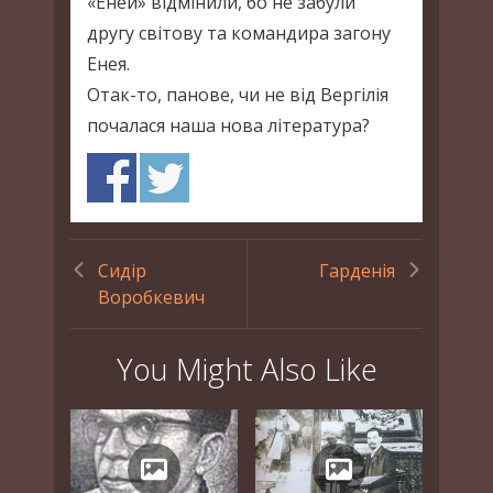
«Еней» відмінили, бо не забули
другу світову та командира загону
Енея.
Отак-то, панове, чи не від Вергілія
почалася наша нова література?
Сидір
Гарденія
Воробкевич
You Might Also Like