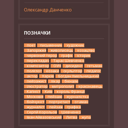
Олександр Данченко
ПОЗНАЧКИ
поет
письменник
художник
Запоріжжя
живописець
козацтво
червоний терор
графік
історик
перекладач
Тарас Шевченко
композитор
ОУН
дисидент
гетьман
поліглот
козаки
скульптор
педагог
актор
Харків
Богдан Хмельницький
пейзажист
лікар
бієнале
ілюстратор
митрополит
краєзнавець
Капніст
Київ
король Франції
Московія
пейзажі
журналістка
бойчукіст
портретист
отаман
журналіст
пейзаж
графіка
Сергій Корольов
Шевченко
Іван Айвазовський
Литва
жупа