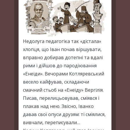
Недолуга педагогіка так «дістала»
хлопця, що Іван почав віршувати,
вправно добирав дотепні та вдалі
рими і дійшов до пародіювання
«Енеїди». Вечорами Котляревський
весело кайфував, складаючи
смачний стьоб на «Енеїду» Вергілія.
Писав, перелицьовував, сміявся і
плакав над нею. Звісно, Іванко
давав свої опуси друзям: ті сміялися,
вивчали, переписували…