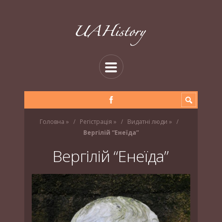
Головна
»
Регістрація
»
Видатні люди
»
Вергілій “Енеїда”
Вергілій “Енеїда”