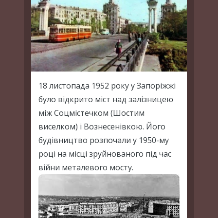
18 листопада 1952 року у Запоріжжі
було відкрито міст над залізницею
між Соцмістечком (Шостим
виселком) і Вознесенівкою. Його
будівництво розпочали у 1950-му
році на місці зруйнованого під час
війни металевого мосту.