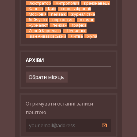
ілюстратор
митрополит
краєзнавець
Капніст
Київ
король Франції
Московія
пейзажі
журналістка
бойчукіст
портретист
отаман
журналіст
пейзаж
графіка
Сергій Корольов
Шевченко
Іван Айвазовський
Литва
жупа
АРХІВИ
Архіви
Отримувати останні записи
поштою