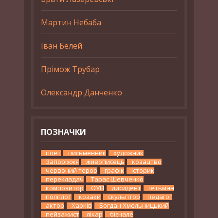
Мартин Небаба
Іван Белей
Прімож Трубар
Олександр Данченко
ПОЗНАЧКИ
поет
письменник
художник
Запоріжжя
живописець
козацтво
червоний терор
графік
історик
перекладач
Тарас Шевченко
композитор
ОУН
дисидент
гетьман
поліглот
козаки
скульптор
педагог
актор
Харків
Богдан Хмельницький
пейзажист
лікар
бієнале