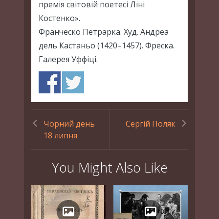
премія світовій поетесі Ліні
Костенко».
Франческо Петрарка. Худ. Андреа
дель Кастаньо (1420–1457). Фреска.
Галерея Уффіці.
Чорний день
Сергій Поляк
18 липня
You Might Also Like