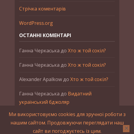
Стрічка коментарів
WordPress.org
ОСТАННІ КОМЕНТАРІ
Ганна Черкаська
до
Хто ж той сокіл?
Ганна Черкаська
до
Хто ж той сокіл?
Alexander Apalkow
до
Хто ж той сокіл?
Ганна Черкаська
до
Видатний
український бджоляр
Ми використовуємо cookies для зручної роботи з
Ганна Черкаська
до
Петро Франко
нашим сайтом. Продовжуючи переглядати наш
сайт ви погоджуєтесь із цим.
2015-2023 © UAHistory Всі права застережено.