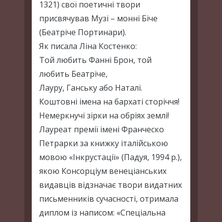
1321) свої поетичні твори
присвячував Музі – монні Біче
(Беатріче Портинари).
Як писала Ліна Костенко:
Той любить Фанні Брон, той
любить Беатріче,
Лауру, Ганську або Наталі.
Коштовні імена на бархаті сторіччя!
Немеркнучі зірки на обріях землі!
Лауреат премії імені Франческо
Петрарки за книжку італійською
мовою «Інкрустації» (Падуя, 1994 р.),
якою Консорціум венеціанських
видавців відзначає твори видатних
письменників сучасності, отримала
диплом із написом: «Спеціальна