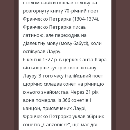
столом навіки поклав голову на
розгорнуту книгу 70-річний поет
Франческо Петрарка (1304-1374).
Франческо Петрарка писав
латиною, але переходив на
діалектну мову (мову бабусі), коли
оспівував Лауру.
6 квітня 1327 р. в церкві Санта-К’яра
він вперше зустрів свою кохану
Лауру. З того часу італійський поет
щорічно складав сонет на річницю
їхнього знайомства. Через 21 рік
вона померла. Із 366 сонетів і
канцон, присвячених Лаурі,
Франческо Петрарка уклав збірник
сонетів „Canzoniere“, що має дві