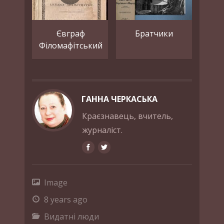
Євграф
Братчики
Філомафітський
ГАННА ЧЕРКАСЬКА
Краєзнавець, вчитель,
журналіст.
Image
8 years ago
Видатні люди