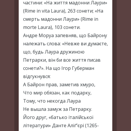
частини: «На життя мадонни Лаури»
(Rime in vita Laura), 263 сонети; «На
смерть мадонни Лаури» (Rime in
morte Laura), 103 сонети.
Андре Моруа запевняв, що Байрону
належать слова: «Невже ви думаєте,
що, будь Лаура дружиною
Петрарки, він би все життя писав
сонети?». На що Ігор Губерман
відгукнувся:
А Байрон прав, заметив хмуро,
Что мир обязан, как подарку,
Тому, что некогда Лаура
Не вышла замуж за Петрарку.
Його друг, «батько італійської
літератури» Данте Аліґ’єрі (1265-