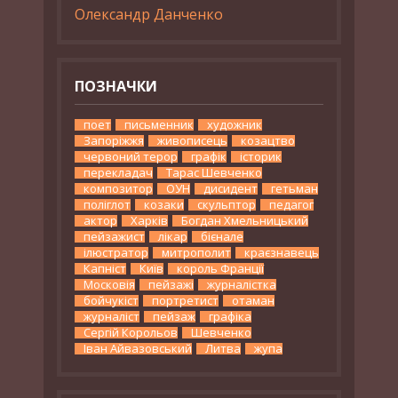
Олександр Данченко
ПОЗНАЧКИ
поет
письменник
художник
Запоріжжя
живописець
козацтво
червоний терор
графік
історик
перекладач
Тарас Шевченко
композитор
ОУН
дисидент
гетьман
поліглот
козаки
скульптор
педагог
актор
Харків
Богдан Хмельницький
пейзажист
лікар
бієнале
ілюстратор
митрополит
краєзнавець
Капніст
Київ
король Франції
Московія
пейзажі
журналістка
бойчукіст
портретист
отаман
журналіст
пейзаж
графіка
Сергій Корольов
Шевченко
Іван Айвазовський
Литва
жупа