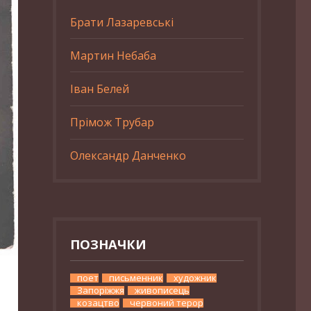
Брати Лазаревські
Мартин Небаба
Іван Белей
Прімож Трубар
Олександр Данченко
ПОЗНАЧКИ
поет
письменник
художник
Запоріжжя
живописець
козацтво
червоний терор