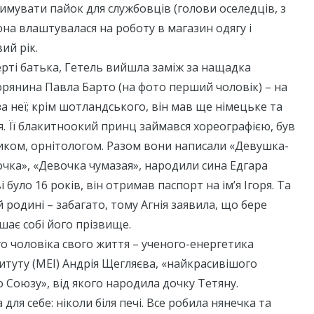
римувати пайок для службовців (голови оселедців, з
вона влаштувалася на роботу в магазин одягу і
ий рік.
мерті батька, Гетель вийшла заміж за нащадка
рянина Павла Барто (на фото перший чоловік) – на
а неї; крім шотландського, він мав ще німецьке та
. Її блакитноокий принц займався хореографією, був
ком, орнітологом. Разом вони написали «Девушка-
чка», «Девочка чумазая», народили сина Едгара
і було 16 років, він отримав паспорт на ім’я Ігоря. Та
 родині – забагато, тому Агнія заявила, що бере
шає собі його прізвище.
го чоловіка свого життя – ученого-енергетика
итуту (МЕІ) Андрія Щегляєва, «найкрасивішого
 Союзу», від якого народила дочку Тетяну.
 для себе: ніколи біля печі. Все робила нянечка та