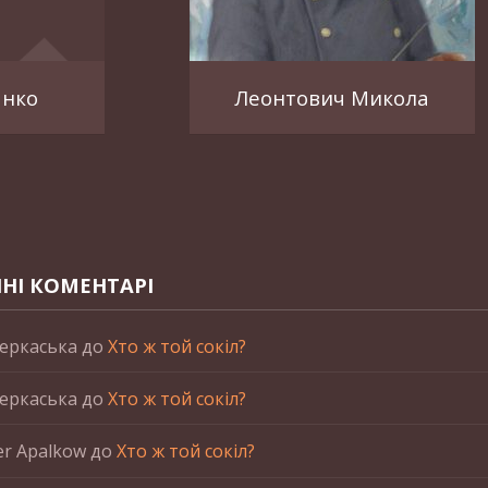
анко
Леонтович Микола
НІ КОМЕНТАРІ
еркаська
до
Хто ж той сокіл?
еркаська
до
Хто ж той сокіл?
er Apalkow
до
Хто ж той сокіл?