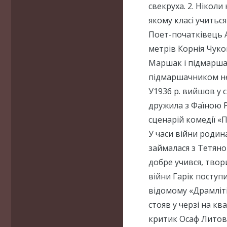
свекруха. 2. Ніколи
якому класі учиться
Поет-початківець 
метрів Корнія Чуко
Маршак і підмарша
підмаршачником не
У1936 р. вийшов у с
дружила з Фаїною Р
сценарій комедії «
У часи війни родин
займалася з Тетяно
добре учився, твор
війни Гарік поступ
відомому «Драмліт
стояв у черзі на к
критик Осаф Литов