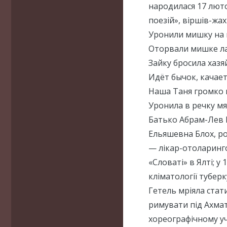
народилася 17 люто
поезій», віршів-жахі
Уронили мишку на 
Оторвали мишке ла
Зайку бросила хазя
Идёт бычок, качает
Наша Таня громко 
Уронила в речку мя
Батько Абрам-Лев 
Ельяшевна Блох, ро
— лікар-отоларинго
«Словаті» в Ялті; у
кліматології туберк
Гетель мріяла стат
римувати під Ахмат
хореографічному у