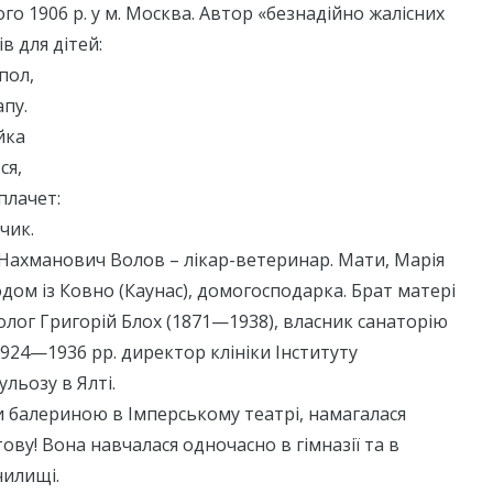
го 1906 р. у м. Москва. Автор «безнадійно жалісних
в для дітей:
пол,
пу.
йка
ся,
плачет:
чик.
Нахманович Волов – лікар-ветеринар. Мати, Марія
дом із Ковно (Каунас), домогосподарка. Брат матері
лог Григорій Блох (1871—1938), власник санаторію
 1924—1936 рр. директор клініки Інституту
ульозу в Ялті.
и балериною в Імперському театрі, намагалася
ову! Вона навчалася одночасно в гімназії та в
чилищі.