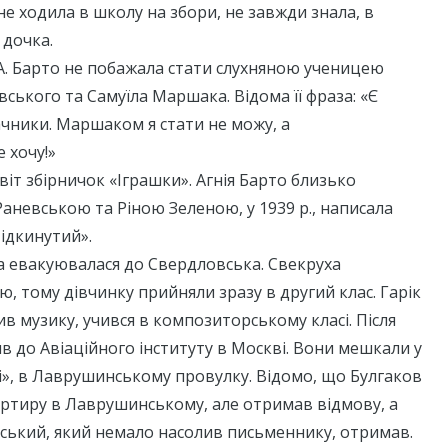
 не ходила в школу на збори, не завжди знала, в
 дочка.
А. Барто не побажала стати слухняною ученицею
вського та Самуїла Маршака. Відома її фраза: «Є
чники. Маршаком я стати не можу, а
 хочу!»
віт збірничок «Іграшки». Агнія Барто близько
аневською та Ріною Зеленою, у 1939 р., написала
Підкинутий».
а евакуювалася до Свердловська. Свекруха
ю, тому дівчинку прийняли зразу в другий клас. Гарік
ив музику, учився в композиторському класі. Після
ив до Авіаційного інституту в Москві. Вони мешкали у
і», в Лаврушинському провулку. Відомо, що Булгаков
вартиру в Лаврушинському, але отримав відмову, а
ський, який немало насолив письменнику, отримав.