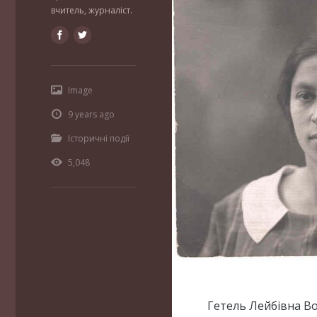
вчитель, журналіст.
Image
9 years ago
Історичні події
5,048
Гетель Лейбівна Во