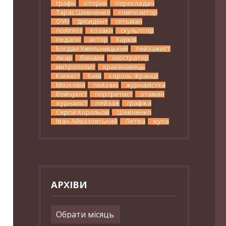
графік
історик
перекладач
Тарас Шевченко
композитор
ОУН
дисидент
гетьман
поліглот
козаки
скульптор
педагог
актор
Харків
Богдан Хмельницький
пейзажист
лікар
бієнале
ілюстратор
митрополит
краєзнавець
Капніст
Київ
король Франції
Московія
пейзажі
журналістка
бойчукіст
портретист
отаман
журналіст
пейзаж
графіка
Сергій Корольов
Шевченко
Іван Айвазовський
Литва
жупа
АРХІВИ
Архіви