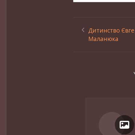
Дитинство Євге
Маланюка