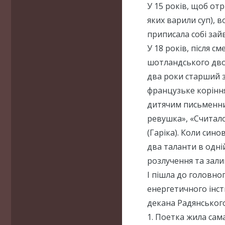
У 15 років, щоб от
яких варили суп), 
приписала собі зайв
У 18 років, після с
шотландського дво
два роки старший з
французьке коріння
дитячим письменни
ревушка», «Считало
(Гаріка). Коли синов
два таланти в одній
розлучення та зали
І пішла до головно
енергетичного інст
декана Радянського
1. Поетка жила сама