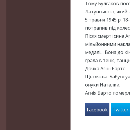
Тому Булгаков пос
Латунського, який 
5 травня 1945 р. 18
потрапив під колес
Після смерті сина 
мільйонними наклад
медалі… Вона до кі
грала в теніс, танц
Дочка Агнії Барто 
Щегляєва. Бабуся у
онуки Наталки.
Агнія Барто померла
Facebook
Twitter