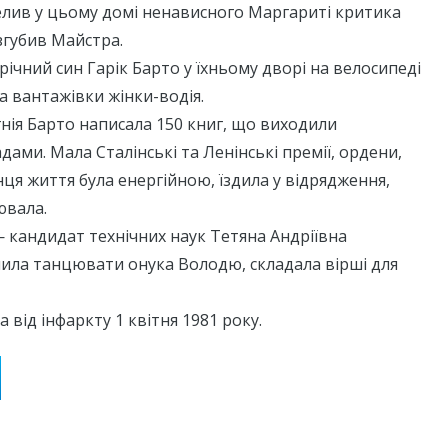
елив у цьому домі ненависного Маргариті критика
згубив Майстра.
-річний син Гарік Барто у їхньому дворі на велосипеді
а вантажівки жінки-водія.
Агнія Барто написала 150 книг, що виходили
ами. Мала Сталінські та Ленінські премії, ордени,
нця життя була енергійною, їздила у відрядження,
ювала.
— кандидат технічних наук Тетяна Андріївна
чила танцювати онука Володю, складала вірші для
 від інфаркту 1 квітня 1981 року.