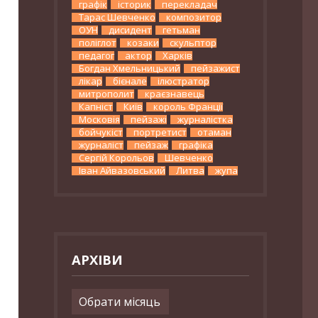
графік
історик
перекладач
Тарас Шевченко
композитор
ОУН
дисидент
гетьман
поліглот
козаки
скульптор
педагог
актор
Харків
Богдан Хмельницький
пейзажист
лікар
бієнале
ілюстратор
митрополит
краєзнавець
Капніст
Київ
король Франції
Московія
пейзажі
журналістка
бойчукіст
портретист
отаман
журналіст
пейзаж
графіка
Сергій Корольов
Шевченко
Іван Айвазовський
Литва
жупа
АРХІВИ
Архіви