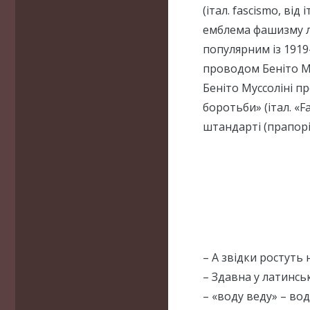
(італ. fascismo, від 
емблема фашизму лі
популярним із 1919-
проводом Беніто Мус
Беніто Муссоліні пр
боротьби» (італ. «Fa
штандарті (прапорі
– А звідки ростуть 
– Здавна у латинськ
– «воду веду» – вод