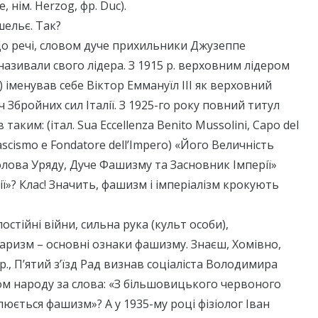
e, нім. Herzog, фр. Duc).
шельє. Так?
До речі, словом дуче прихильники Джузеппе
 називали свого лідера. З 1915 р. верховним лідером
) іменував себе Віктор Еммануїл III як верховний
Збройних сил Італії. З 1925-го року повний титул
 таким: (італ. Sua Eccellenza Benito Mussolini, Capo del
ascismo e Fondatore dell’Impero) «Його Величність
Голова Уряду, Дуче Фашизму та Засновник Імперії»
ії»? Клас! Значить, фашизм і імперіалізм крокують
постійні війни, сильна рука (культ особи),
таризм – основні ознаки фашизму. Знаєш, Хомівно,
., П’ятий з’їзд Рад визнав соціаліста Володимира
м народу за слова: «З більшовицького червоного
люється фашизм»? А у 1935-му році фізіолог Іван