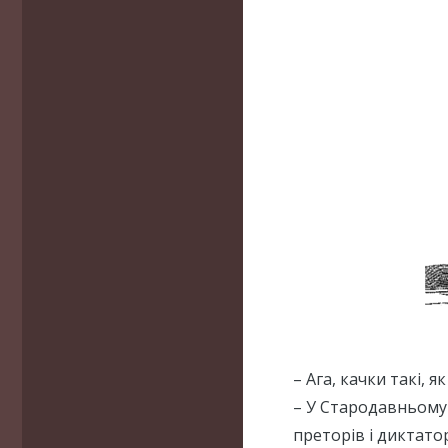
– Ага, качки такі, я
– У Стародавньому 
преторів і диктато