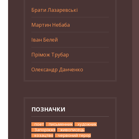
Брати Лазаревські
Мартин Небаба
Іван Белей
Прімож Трубар
Олександр Данченко
ПОЗНАЧКИ
поет
письменник
художник
Запоріжжя
живописець
козацтво
червоний терор