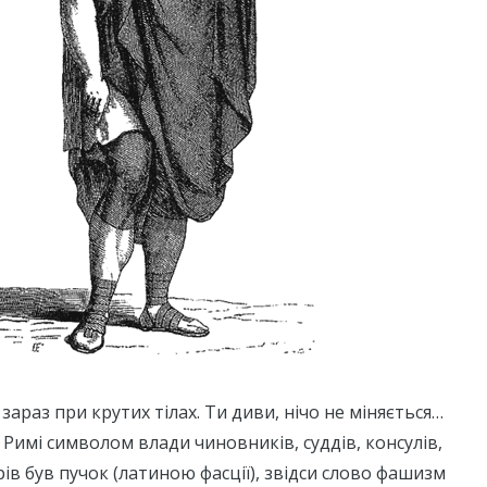
к зараз при крутих тілах. Ти диви, нічо не міняється…
Римі символом влади чиновників, суддів, консулів,
рів був пучок (латиною фасції), звідси слово фашизм