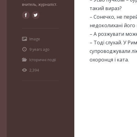
вчитель, журналіст.
такий вираз?
– Сонечко, не пере
недоколихані йог
– А розжувати мож
Image
– Тоді слухай. У Ри
9 years ago
супроводжували лікт
охоронця і ката.
Історичні події
2,394