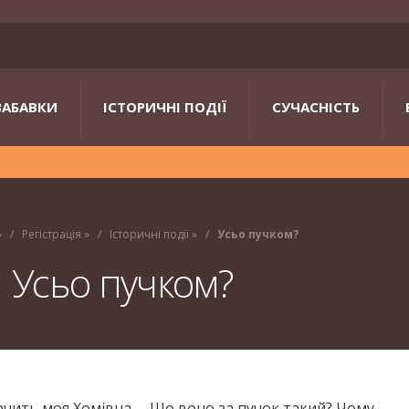
ЗАБАВКИ
ІСТОРИЧНІ ПОДІЇ
СУЧАСНІСТЬ
»
Регістрація
»
Історичні події
»
Усьо пучком?
Усьо пучком?
урчить моя Хомівна. – Що воно за пучок такий? Чому