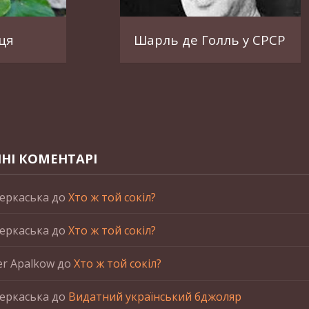
ця
Шарль де Голль у СРСР
НІ КОМЕНТАРІ
еркаська
до
Хто ж той сокіл?
еркаська
до
Хто ж той сокіл?
er Apalkow
до
Хто ж той сокіл?
еркаська
до
Видатний український бджоляр