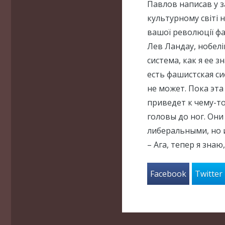
Павлов написав у з
культурному світі 
вашої революції фа
Лев Ландау, нобелі
система, как я ее 
есть фашистская си
не может. Пока эта
приведет к чему-т
головы до ног. Он
либеральными, но 
– Ага, тепер я знаю
Facebook
Twitter