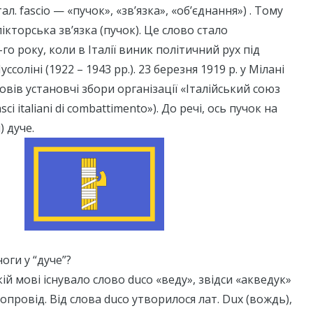
італ. fascio — «пучок», «зв’язка», «об’єднання») . Тому
кторська зв’язка (пучок). Це слово стало
го року, коли в Італії виник політичний рух під
соліні (1922 – 1943 рр.). 23 березня 1919 р. у Мілані
овів установчі збори організації «Італійський союз
sci italiani di combattimento»). До речі, ось пучок на
) дуче.
ноги у “дуче”?
ій мові існувало слово duco «веду», звідси «акведук»
опровід. Від слова duco утворилося лат. Dux (вождь),