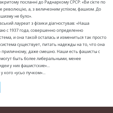
акритому посланні до Раднаркому СРСР: «Ви сієте по
не революцію, а, з величезним успіхом, фашизм. До
шизму не було».
вський лауреат з фізики діагностував: «Наша
знаю с 1937 года, совершенно определенно
стема, и она такой осталась и измениться так просто
 система существует, питать надежды на то, что она
о приличному, даже смешно. Наши есть фашисты с
и могут быть более либеральными, менее
идеи у них фашистские»…
, у кого «усьо пучком»…