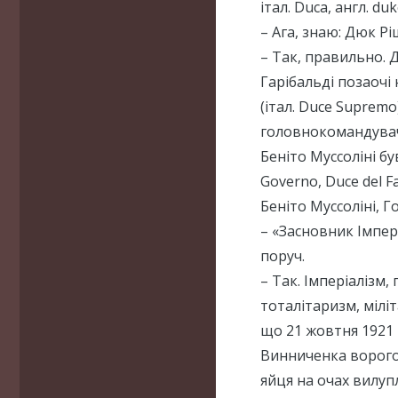
італ. Duca, англ. duk
– Ага, знаю: Дюк Рі
– Так, правильно. 
Гарібальді позаочі
(італ. Duce Supremo
головнокомандувач 
Беніто Муссоліні був
Governo, Duce del F
Беніто Муссоліні, 
– «Засновник Імпер
поруч.
– Так. Імперіалізм, 
тоталітаризм, мілі
що 21 жовтня 1921 р
Винниченка ворого
яйця на очах вилуп