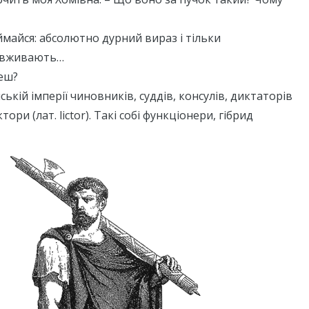
ймайся: абсолютно дурний вираз і тільки
о вживають…
еш?
мській імперії чиновників, суддів, консулів, диктаторів
ори (лат. lictor). Такі собі функціонери, гібрид