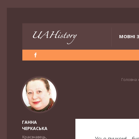
МОВНІ 
Головна
ГАННА
ЧЕРКАСЬКА
Краєзнавець,
– Усьо пучком! – б