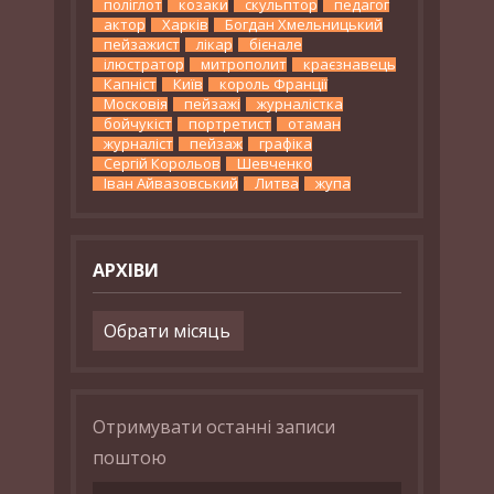
поліглот
козаки
скульптор
педагог
актор
Харків
Богдан Хмельницький
пейзажист
лікар
бієнале
ілюстратор
митрополит
краєзнавець
Капніст
Київ
король Франції
Московія
пейзажі
журналістка
бойчукіст
портретист
отаман
журналіст
пейзаж
графіка
Сергій Корольов
Шевченко
Іван Айвазовський
Литва
жупа
АРХІВИ
Архіви
Отримувати останні записи
поштою