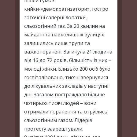
пішли ґумові
кийки-«демократизатори», гостро
заточені саперні лопатки,
сльозогінний газ. За 20 хвилин на
майдані та навколишніх вулицях
залишились лише трупи та
важкопоранені. Загинула 21 людина
від 16 до 72 років, більшість із них –
молоді жінки. Близько 200 осіб було
госпіталізовано, тисячі звернулися
до лікувальних закладів у наступні
дні. Загалом постраждало більше
чотирьох тисяч людей – вони
отримали поранення та отруїлись
сльозогінним газом. Лідерів
протесту заарештували.