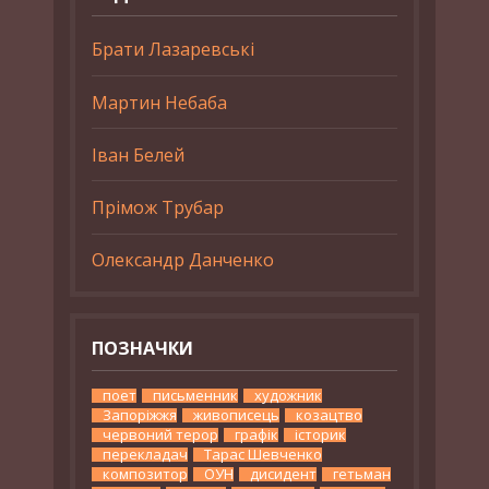
Брати Лазаревські
Мартин Небаба
Іван Белей
Прімож Трубар
Олександр Данченко
ПОЗНАЧКИ
поет
письменник
художник
Запоріжжя
живописець
козацтво
червоний терор
графік
історик
перекладач
Тарас Шевченко
композитор
ОУН
дисидент
гетьман