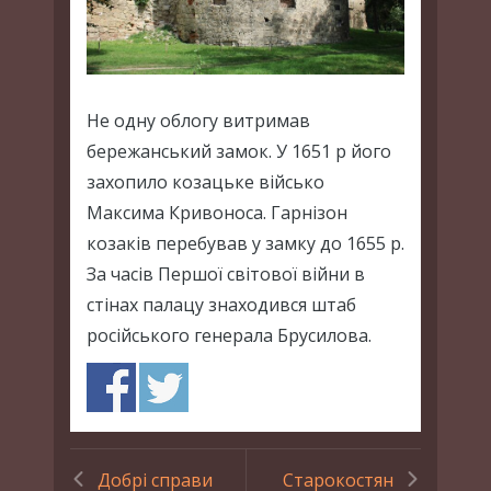
Не одну облогу витримав
бережанський замок. У 1651 р його
захопило козацьке військо
Максима Кривоноса. Гарнізон
козаків перебував у замку до 1655 р.
За часів Першої світової війни в
стінах палацу знаходився штаб
російського генерала Брусилова.
Добрі справи
Старокостян