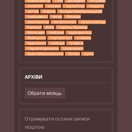
композитор
ОУН
дисидент
гетьман
поліглот
козаки
скульптор
педагог
актор
Харків
Богдан Хмельницький
пейзажист
лікар
бієнале
ілюстратор
митрополит
краєзнавець
Капніст
Київ
король Франції
Московія
пейзажі
журналістка
бойчукіст
портретист
отаман
журналіст
пейзаж
графіка
Сергій Корольов
Шевченко
Іван Айвазовський
Литва
жупа
АРХІВИ
Архіви
Отримувати останні записи
поштою