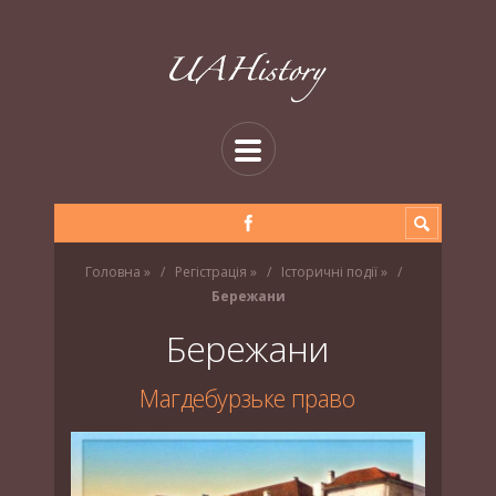
Головна
»
Регістрація
»
Історичні події
»
Бережани
Бережани
Магдебурзьке право