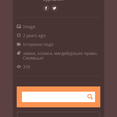
Image
2 years ago
Історичні події
замок
,
козаки
,
магдебурзьке право
,
Синявські
310