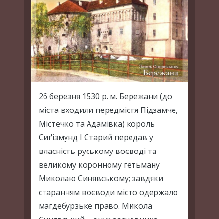
26 березня 1530 р. м. Бережани (до
міста входили передмістя Підзамче,
Містечко та Адамівка) король
Сиґізмунд I Старий передав у
власність руському воєводі та
великому коронному гетьману
Миколаю Синявському; завдяки
старанням воєводи місто одержало
магдебурзьке право. Микола