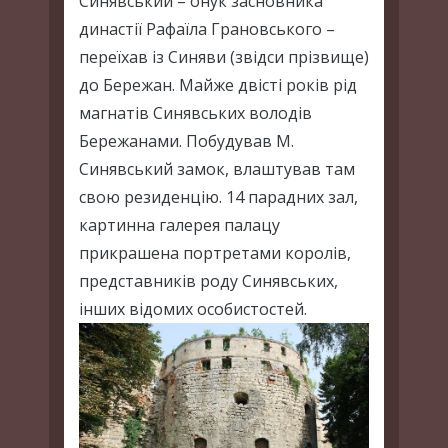
Синявський – онук засновника
династії Рафаїла Грановського –
переїхав із Синяви (звідси прізвище)
до Бережан. Майже двісті років рід
магнатів Синявських володів
Бережанами. Побудував М.
Синявський замок, влаштував там
свою резиденцію. 14 парадних зал,
картинна галерея палацу
прикрашена портретами королів,
представників роду Синявських,
інших відомих особистостей.