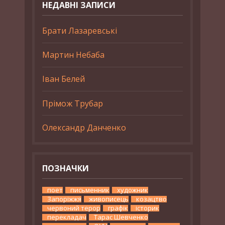
НЕДАВНІ ЗАПИСИ
Брати Лазаревські
Мартин Небаба
Іван Белей
Прімож Трубар
Олександр Данченко
ПОЗНАЧКИ
поет
письменник
художник
Запоріжжя
живописець
козацтво
червоний терор
графік
історик
перекладач
Тарас Шевченко