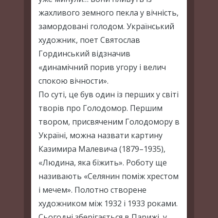
жахливого земного пекла у вічність,
замордовані голодом. Український
художник, поет Святослав
Гординський відзначив
«динамічний порив угору і велич
спокою вічности».
По суті, це був один із перших у світі
творів про Голодомор. Першим
твором, присвяченим Голодомору в
Україні, можна назвати картину
Казимира Малевича (1879–1935),
«Людина, яка біжить». Роботу ще
називають «Селянин поміж хрестом
і мечем». Полотно створене
художником між 1932 і 1933 роками.
Сьогодні зберігається в Парижі, у