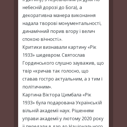
небесній дорозі до Бога), а
декоративна манера виконання
надала творові монументальності,
динамічний порив вгору і велич
спокою вічності.».
Критики визнавали картину «Рік
1933» шедевром. Святослав
Гординського слушно зауважив, що
твір «кричав так голосно, що
ставав гостро актуальним, а з тим і
політичним».
Картина Віктора Цимбала «Рік
1933» була подарована Українській
вільній академії наук. Рішенням
управи академії у лютому 2020 року
її передали в дар до Національного