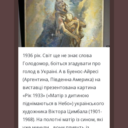
1936 рік. Світ ще не знає слова
Голодомор, боїться згадувати про
голод в Україні. А в Буенос-Айресі
(Аргентина, Південна Америка) на
виставці презентована картина
«Рік 1933» («Матір з дитиною
піднімаються в Небо») українського
художника Віктора Цимбала (1901-
1968). На полотні матір із сином, які
уже минули… вони пливуть із