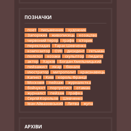
ПОЗНАЧКИ
поет
письменник
художник
Запоріжжя
живописець
козацтво
червоний терор
графік
історик
перекладач
Тарас Шевченко
композитор
ОУН
дисидент
гетьман
поліглот
козаки
скульптор
педагог
актор
Харків
Богдан Хмельницький
пейзажист
лікар
бієнале
ілюстратор
митрополит
краєзнавець
Капніст
Київ
король Франції
Московія
пейзажі
журналістка
бойчукіст
портретист
отаман
журналіст
пейзаж
графіка
Сергій Корольов
Шевченко
Іван Айвазовський
Литва
жупа
АРХІВИ