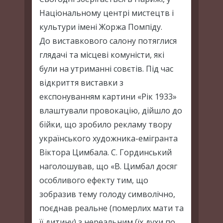
Національному центрі мистецтв і
культури імені Жоржа Помпіду.
До виставкового салону потяглися
глядачі та місцеві комуністи, які
були на утриманні совєтів. Під час
відкриття виставки з
експонуванням картини «Рік 1933»
влаштували провокацію, дійшло до
бійки, що зробило рекламу твору
українського художника-емігранта
Віктора Цимбала. С. Гординський
наголошував, що «В. Цимбал досяг
особливого ефекту тим, що
зобразив тему голоду символічно,
поєднав реальне (померлих мати та
її дитину) з нереальним (їх духи по