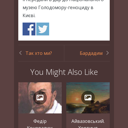
музею Голодомору-геноциду в
Києві.
Так хто ми?
Бардадим
You Might Also Like
Федір
Айвазовський.
Коновалюк
Хортиця