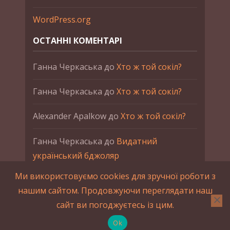
WordPress.org
ОСТАННІ КОМЕНТАРІ
Ганна Черкаська
до
Хто ж той сокіл?
Ганна Черкаська
до
Хто ж той сокіл?
Alexander Apalkow
до
Хто ж той сокіл?
Ганна Черкаська
до
Видатний
український бджоляр
Ми використовуємо cookies для зручної роботи з
Ганна Черкаська
до
Петро Франко
нашим сайтом. Продовжуючи переглядати наш
сайт ви погоджуєтесь із цим.
2015-2023 © UAHistory Всі права застережено.
При використанні матеріалів сайта обов'язкове
Ok
зворотнє посилання.