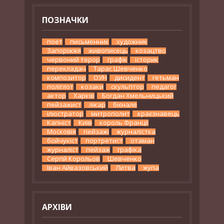
ПОЗНАЧКИ
поет
письменник
художник
Запоріжжя
живописець
козацтво
червоний терор
графік
історик
перекладач
Тарас Шевченко
композитор
ОУН
дисидент
гетьман
поліглот
козаки
скульптор
педагог
актор
Харків
Богдан Хмельницький
пейзажист
лікар
бієнале
ілюстратор
митрополит
краєзнавець
Капніст
Київ
король Франції
Московія
пейзажі
журналістка
бойчукіст
портретист
отаман
журналіст
пейзаж
графіка
Сергій Корольов
Шевченко
Іван Айвазовський
Литва
жупа
АРХІВИ