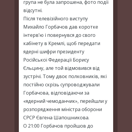
група не була запрошена, фото події
відсутні.
Після телевізійного виступу
Михайло Горбачов дав коротке
інтерв’ю і повернувся до свого
кабінету в Кремлі, щоб передати
ядерні шифри президенту
Російської Федерації Борису
Єльцину, але той відмовився від
зустрічі. Тому двоє полковників, які
постійно скрізь супроводжували
Горбачова, відповідаючи за
«ядерний чемоданчик», перейшли у
розпорядження міністра оборони
СРСР Євгена Шапошникова.
О 21:00 Горбачов пройшов до