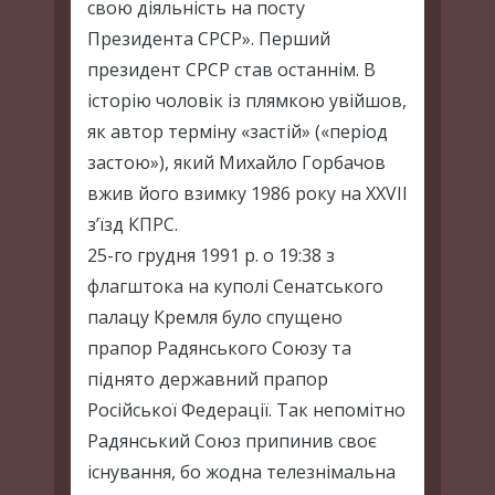
свою діяльність на посту
Президента СРСР». Перший
президент СРСР став останнім. В
історію чоловік із плямкою увійшов,
як автор терміну «застій» («період
застою»), який Михайло Горбачов
вжив його взимку 1986 року на XXVII
з’їзд КПРС.
25-го грудня 1991 р. о 19:38 з
флагштока на куполі Сенатського
палацу Кремля було спущено
прапор Радянського Союзу та
піднято державний прапор
Російської Федерації. Так непомітно
Радянський Союз припинив своє
існування, бо жодна телезнімальна