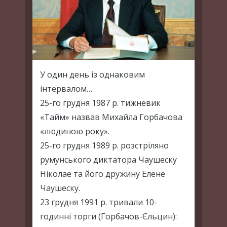
У один день із однаковим
інтервалом…
25-го грудня 1987 р. тижневик
«Тайм» назвав Михайла Горбачова
«людиною року».
25-го грудня 1989 р. розстріляно
румунського диктатора Чаушеску
Ніколае та його дружину Елене
Чаушеску.
23 грудня 1991 р. тривали 10-
годинні торги (Горбачов-Єльцин):