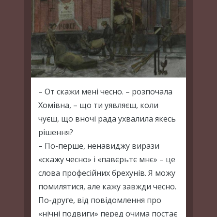
– От скажи мені чесно. – розпочала
Хомівна, – що ти уявляєш, коли
чуєш, що вночі рада ухвалила якесь
рішення?
– По-перше, ненавиджу вирази
«скажу чесно» і «павєрьтє мнє» – це
слова професійних брехунів. Я можу
помилятися, але кажу завжди чесно.
По-друге, від повідомлення про
«нічні подвиги» перед очима постає