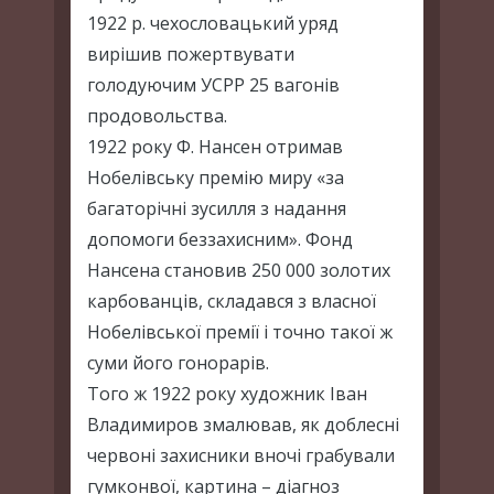
1922 р. чехословацький уряд
вирішив пожертвувати
голодуючим УСРР 25 вагонів
продовольства.
1922 року Ф. Нансен отримав
Нобелівську премію миру «за
багаторічні зусилля з надання
допомоги беззахисним». Фонд
Нансена становив 250 000 золотих
карбованців, складався з власної
Нобелівської премії і точно такої ж
суми його гонорарів.
Того ж 1922 року художник Іван
Владимиров змалював, як доблесні
червоні захисники вночі грабували
гумконвої, картина – діагноз