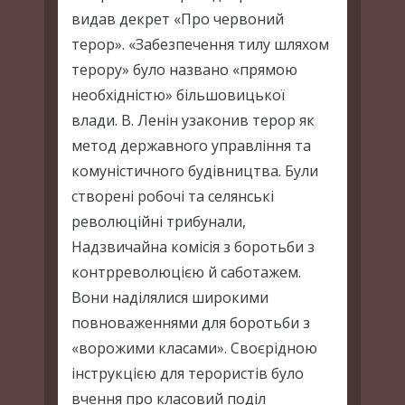
видав декрет «Про червоний
терор». «Забезпечення тилу шляхом
терору» було названо «прямою
необхідністю» більшовицької
влади. В. Ленін узаконив терор як
метод державного управління та
комуністичного будівництва. Були
створені робочі та селянські
революційні трибунали,
Надзвичайна комісія з боротьби з
контрреволюцією й саботажем.
Вони наділялися широкими
повноваженнями для боротьби з
«ворожими класами». Своєрідною
інструкцією для терористів було
вчення про класовий поділ