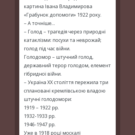
картина Івана Владимирова
«Грабунок допомоги» 1922 року.
– А точніше…
– Голод – трагедія через природні
катаклізми: посухи та неврожай;
голод під час війни.
Голодомор – штучний голод,
державний терор голодом, елемент
гібридної війни.
– Україна ХХ століття пережила три
сплановані кремлівською владою
штучні голодомори:
1919 – 1922 рр.
1932-1933 рр.
1946-1947 рр.
Уже в 1918 році москалі