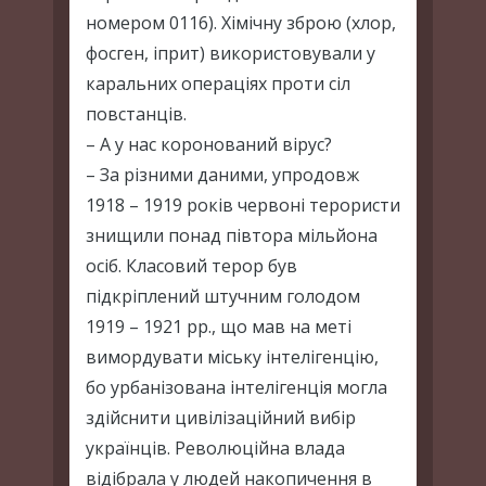
номером 0116). Хімічну зброю (хлор,
фосген, іприт) використовували у
каральних операціях проти сіл
повстанців.
– А у нас коронований вірус?
– За різними даними, упродовж
1918 – 1919 років червоні терористи
знищили понад півтора мільйона
осіб. Класовий терор був
підкріплений штучним голодом
1919 – 1921 рр., що мав на меті
вимордувати міську інтелігенцію,
бо урбанізована інтелігенція могла
здійснити цивілізаційний вибір
українців. Революційна влада
відібрала у людей накопичення в