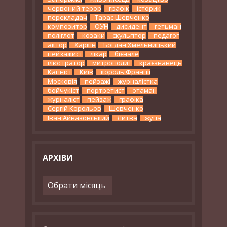
червоний терор
графік
історик
перекладач
Тарас Шевченко
композитор
ОУН
дисидент
гетьман
поліглот
козаки
скульптор
педагог
актор
Харків
Богдан Хмельницький
пейзажист
лікар
бієнале
ілюстратор
митрополит
краєзнавець
Капніст
Київ
король Франції
Московія
пейзажі
журналістка
бойчукіст
портретист
отаман
журналіст
пейзаж
графіка
Сергій Корольов
Шевченко
Іван Айвазовський
Литва
жупа
АРХІВИ
Архіви