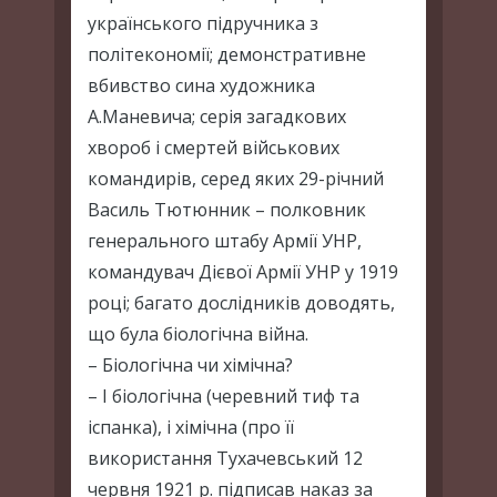
українського підручника з
політекономії; демонстративне
вбивство сина художника
А.Маневича; серія загадкових
хвороб і смертей військових
командирів, серед яких 29-річний
Василь Тютюнник – полковник
генерального штабу Армії УНР,
командувач Дієвої Армії УНР у 1919
році; багато дослідників доводять,
що була біологічна війна.
– Біологічна чи хімічна?
– І біологічна (черевний тиф та
іспанка), і хімічна (про її
використання Тухачевський 12
червня 1921 р. підписав наказ за