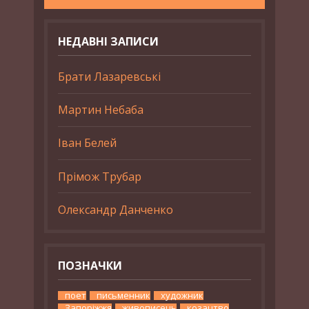
НЕДАВНІ ЗАПИСИ
Брати Лазаревські
Мартин Небаба
Іван Белей
Прімож Трубар
Олександр Данченко
ПОЗНАЧКИ
поет
письменник
художник
Запоріжжя
живописець
козацтво