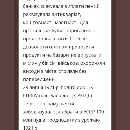
банках, скасувала виплати пенсій,
реквізувала антикваріат,
коштовності, маєтності. Для
працюючих були запроваджені
продовольчі пайки. Щоб не
дозволити селянам привозити
продукти на базари; не випускати
містян у бік сіл, військові охороняли
виходи з міста, стріляли без
попереджень.
29 липня 1921 р. політбюро ЦК
КП(б)У надіслало до ЦК РКП(б)
телефонограму, в якій
зобов’язувалося зібрати в УССР 100
млн пудів продподатку з урожаю
1921 р.