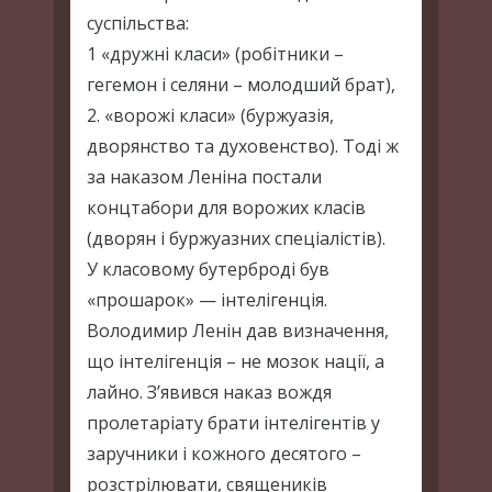
суспільства:
1 «дружні класи» (робітники –
гегемон і селяни – молодший брат),
2. «ворожі класи» (буржуазія,
дворянство та духовенство). Тоді ж
за наказом Леніна постали
концтабори для ворожих класів
(дворян і буржуазних спеціалістів).
У класовому бутерброді був
«прошарок» — інтелігенція.
Володимир Ленін дав визначення,
що інтелігенція – не мозок нації, а
лайно. З’явився наказ вождя
пролетаріату брати інтелігентів у
заручники і кожного десятого –
розстрілювати, священиків