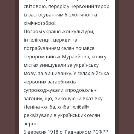
світовою, переріс у червоний терор
із застосуванням біологічної та
хімічної зброї.
Погром української культури,
інтелігенції, церкви та
пограбуванням селян почався
терором військ Муравйова, коли у
містах знищували за українську
мову, за вишиванку. У селах війська
червоних загарбників
супроводжували «продовольчі
загони», що, виконуючи вказівку
Леніна «хліба, хліба і хліба!!!»,
реквізували в українських селян
зерно.
5 вересня 1918 р. Раднарком РСФРР