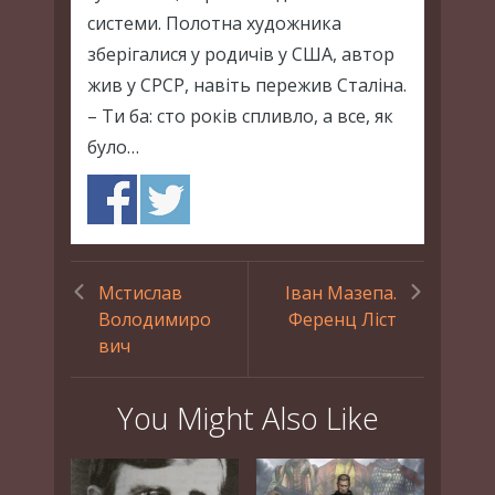
системи. Полотна художника
зберігалися у родичів у США, автор
жив у СРСР, навіть пережив Сталіна.
– Ти ба: сто років спливло, а все, як
було…
Мстислав
Іван Мазепа.
Володимиро
Ференц Ліст
вич
You Might Also Like