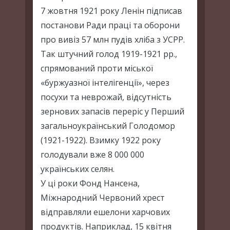
7 жовтня 1921 року Ленін підписав
постанови Ради праці та оборони
про вивіз 57 млн пудів хліба з УСРР.
Так штучний голод 1919-1921 рр.,
спрямований проти міської
«буржуазної інтелігенції», через
посухи та неврожай, відсутність
зернових запасів переріс у Перший
загальноукраїнський Голодомор
(1921-1922). Взимку 1922 року
голодували вже 8 000 000
українських селян.
У ці роки Фонд Нансена,
Міжнародний Червоний хрест
відправляли ешелони харчових
продуктів. Наприклад, 15 квітня