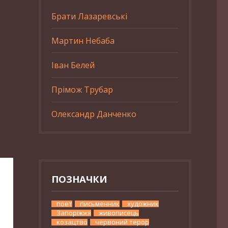
Брати Лазаревські
Мартин Небаба
Іван Белей
Прімож Трубар
Олександр Данченко
ПОЗНАЧКИ
поет
письменник
художник
Запоріжжя
живописець
козацтво
червоний терор