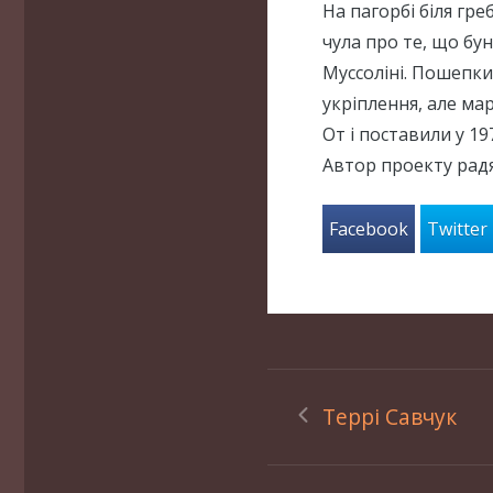
На пагорбі біля гре
чула про те, що бун
Муссоліні. Пошепки
укріплення, але ма
От і поставили у 19
Автор проекту рад
Facebook
Twitter
Террі Савчук