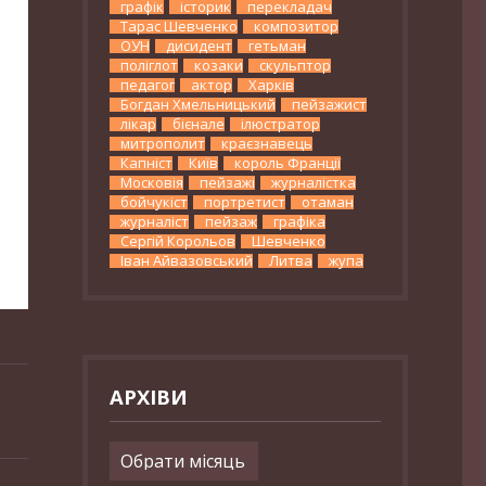
графік
історик
перекладач
Тарас Шевченко
композитор
ОУН
дисидент
гетьман
поліглот
козаки
скульптор
педагог
актор
Харків
Богдан Хмельницький
пейзажист
лікар
бієнале
ілюстратор
митрополит
краєзнавець
Капніст
Київ
король Франції
Московія
пейзажі
журналістка
бойчукіст
портретист
отаман
журналіст
пейзаж
графіка
Сергій Корольов
Шевченко
Іван Айвазовський
Литва
жупа
АРХІВИ
Архіви