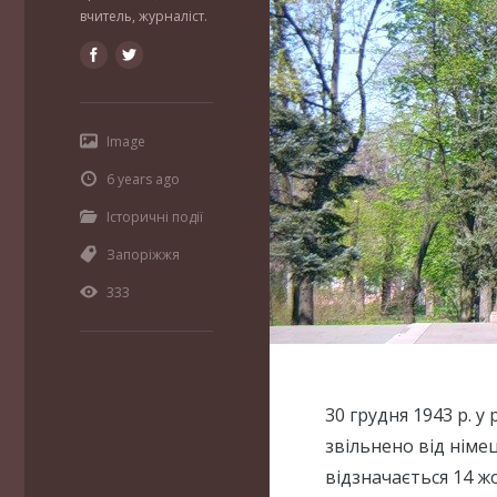
вчитель, журналіст.
Image
6 years ago
Історичні події
Запоріжжя
333
30 грудня 1943 р. 
звільнено від німе
відзначається 14 ж