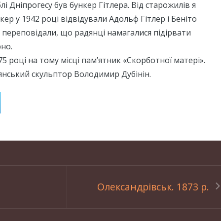
блі Дніпрогесу був бункер Гітлера. Від старожилів я
кер у 1942 році відвідували Адольф Гітлер і Беніто
 переповідали, що радянці намагалися підірвати
рно.
75 році на тому місці пам’ятник «Скорботної матері».
янський скульптор Володимир Дубінін.
Олександрівськ. 1873 р.