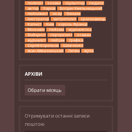
поліглот
козаки
скульптор
педагог
актор
Харків
Богдан Хмельницький
пейзажист
лікар
бієнале
ілюстратор
митрополит
краєзнавець
Капніст
Київ
король Франції
Московія
пейзажі
журналістка
бойчукіст
портретист
отаман
журналіст
пейзаж
графіка
Сергій Корольов
Шевченко
Іван Айвазовський
Литва
жупа
АРХІВИ
Архіви
Отримувати останні записи
поштою