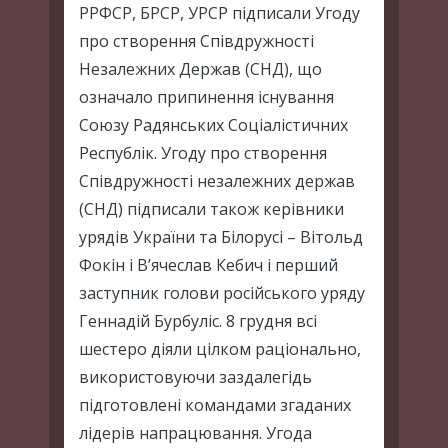
РРФСР, БРСР, УРСР підписали Угоду
про створення Співдружності
Незалежних Держав (СНД), що
означало припинення існування
Союзу Радянських Соціалістичних
Республік. Угоду про створення
Співдружності незалежних держав
(СНД) підписали також керівники
урядів України та Білорусі – Вітольд
Фокін і В’ячеслав Кебич і перший
заступник голови російського уряду
Геннадій Бурбуліс. 8 грудня всі
шестеро діяли цілком раціонально,
використовуючи заздалегідь
підготовлені командами згаданих
лідерів напрацювання. Угода