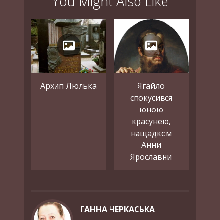
You Might Also Like
Архип Люлька
Ягайло
спокусився
юною
красунею,
нащадком
Анни
Ярославни
ГАННА ЧЕРКАСЬКА