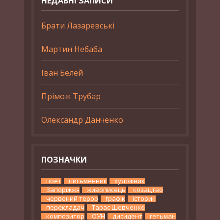
НЕДАВНІ ЗАПИСИ
Брати Лазаревські
Мартин Небаба
Іван Белей
Прімож Трубар
Олександр Данченко
ПОЗНАЧКИ
поет
письменник
художник
Запоріжжя
живописець
козацтво
червоний терор
графік
історик
перекладач
Тарас Шевченко
композитор
ОУН
дисидент
гетьман