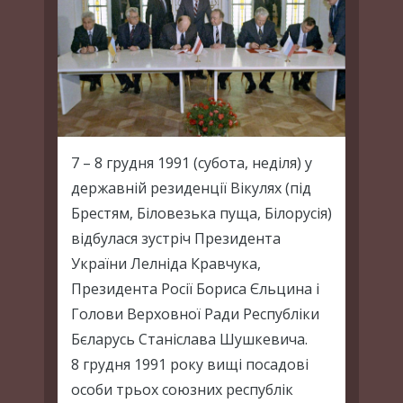
7 – 8 грудня 1991 (субота, неділя) у
державній резиденції Вікулях (під
Брестям, Біловезька пуща, Білорусія)
відбулася зустріч Президента
України Лелніда Кравчука,
Президента Росії Бориса Єльцина і
Голови Верховної Ради Республіки
Бєларусь Станіслава Шушкевича.
8 грудня 1991 року вищі посадові
особи трьох союзних республік