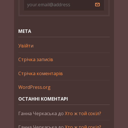
МЕТА
Увійти
Стрічка записів
Стрічка коментарів
WordPress.org
ОСТАННІ КОМЕНТАРІ
Ганна Черкаська
до
Хто ж той сокіл?
Ганна Черкаська
до
Хто ж той сокіл?