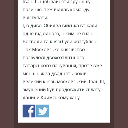
Іван ІІІ, щоб зайняти зручнішу
позицію, теж віддав команду
відступати.
І, о диво! Обидва війська втікали
одне від одного, ніким не гнані.
Воєводи та князі були розгублені.
Так Московське князівство
позбулося двохсотлітнього
татарського панування, проте вже
менш ніж за двадцять років
великий князь московський, Іван ІІІ,
змушений був продовжити сплату
данини Кримському хану.