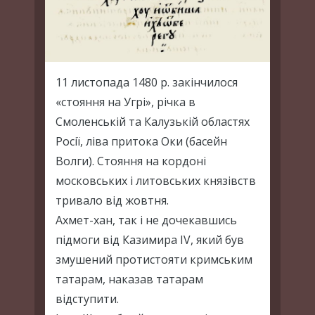
11 листопада 1480 р. закінчилося
«стояння на Угрі», річка в
Смоленській та Калузькій областях
Росії, ліва притока Оки (басейн
Волги). Стояння на кордоні
московських і литовських князівств
тривало від жовтня.
Ахмет-хан, так і не дочекавшись
підмоги від Казимира IV, який був
змушений протистояти кримським
татарам, наказав татарам
відступити.