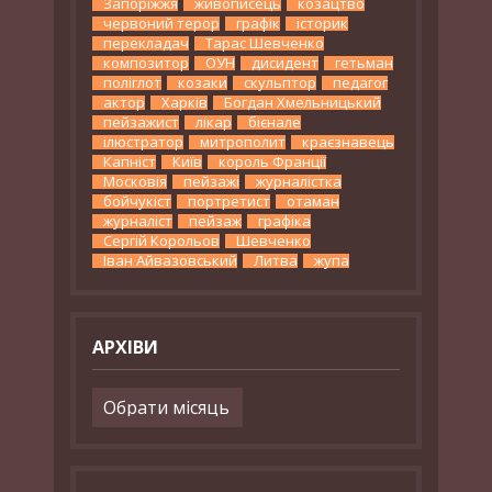
Запоріжжя
живописець
козацтво
червоний терор
графік
історик
перекладач
Тарас Шевченко
композитор
ОУН
дисидент
гетьман
поліглот
козаки
скульптор
педагог
актор
Харків
Богдан Хмельницький
пейзажист
лікар
бієнале
ілюстратор
митрополит
краєзнавець
Капніст
Київ
король Франції
Московія
пейзажі
журналістка
бойчукіст
портретист
отаман
журналіст
пейзаж
графіка
Сергій Корольов
Шевченко
Іван Айвазовський
Литва
жупа
АРХІВИ
Архіви