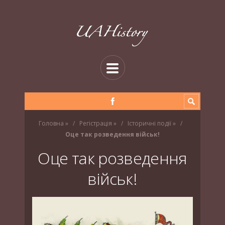
Головна
»
Регістрація
»
Історичні події
»
Оце так розведення військ!
Оце так розведення
військ!