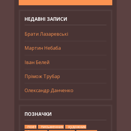
НЕДАВНІ ЗАПИСИ
Брати Лазаревські
Мартин Небаба
Іван Белей
Прімож Трубар
Олександр Данченко
ПОЗНАЧКИ
поет
письменник
художник