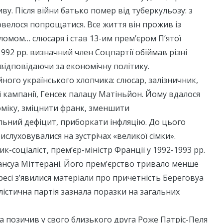
иву. Після війни батько помер від туберкульозу: з
овелося попрощатися. Все життя він прожив із
омом… слюсаря і став 13-им прем’єром П’ятої
1992 рр. визначний член Соцпартії обіймав різні
 відповідаючи за економічну політику.
йного українського хлопчика: слюсар, залізничник,
 кампанії, Генсек палацу Матіньйон. Йому вдалося
оміку, зміцнити франк, зменшити
ьний дефіцит, приборкати інфляцію. До цього
ислуховувалися на зустрічах «великої сімки».
-соціаліст, прем’єр-міністр Франції у 1992-1993 рр.
ансуа Міттерані. Його прем’єрство тривало менше
пресі з’явилися матеріали про причетність Береговуа
алістична партія зазнала поразки на загальних
а позичив у свого близького друга Роже Патріс-Пеля