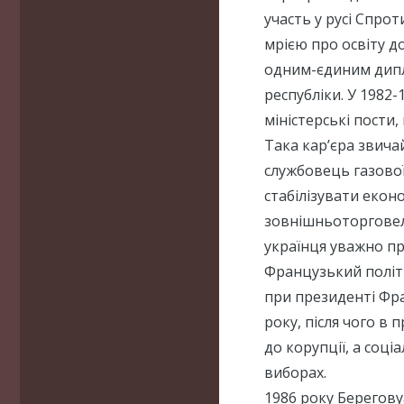
участь у русі Спрот
мрією про освіту д
одним-єдиним дипл
республіки. У 1982-
міністерські пости,
Така кар’єра звича
службовець газової
стабілізувати екон
зовнішньоторговел
українця уважно пр
Французький політик
при президенті Фр
року, після чого в 
до корупції, а соці
виборах.
1986 року Берегову