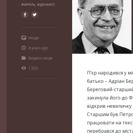
вчитель, журналіст.
Image
8 years ago
Видатні люди
1,523
П’єр народився у мі
батько – Адріан Бер
Береговий-старший 
закинула його до Ф
відкрив невеличку 
Старшим був Петро
працювати на текст
перебрався до міст