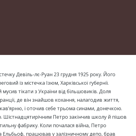
стечку Девіль-лє-Руан 23 грудня 1925 року. Його
еговий із містечка Ізюм, Харківської губернії.
мусив тікати з України від більшовиків. Доля
ранції, де він знайшов кохання, налагодив життя,
кав’ярню, і оточив себе трьома синами, донечкою.
. Шістнадцятирічним Петро закінчив школу й пішов
ильну фабрику. Коли почалася війна, Петро
а Ельбьоф, працював у залізничному депо, брав