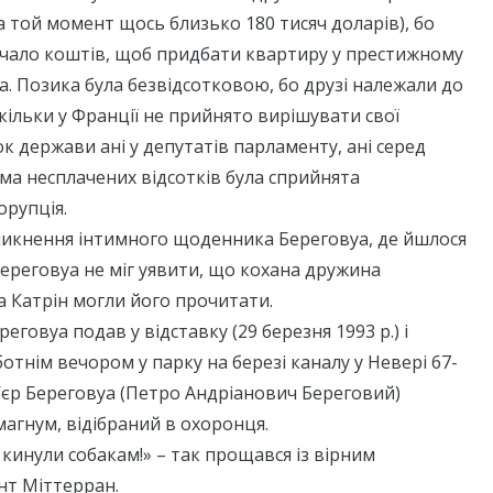
а той момент щось близько 180 тисяч доларів), бо
ачало коштів, щоб придбати квартиру у престижному
а. Позика була безвідсотковою, бо друзі належали до
скільки у Франції не прийнято вирішувати свої
к держави ані у депутатів парламенту, ані серед
ма несплачених відсотків була сприйнята
орупція.
зникнення інтимного щоденника Береговуа, де йшлося
Береговуа не міг уявити, що кохана дружина
 Катрін могли його прочитати.
реговуа подав у відставку (29 березня 1993 р.) і
уботнім вечором у парку на березі каналу у Невері 67-
’єр Береговуа (Петро Андріанович Береговий)
магнум, відібраний в охоронця.
 кинули собакам!» – так прощався із вірним
нт Міттерран.