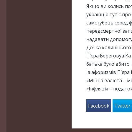
Якщо ви колись по
українцю тут є пр
самогубець серед ф
передсмертної запис
надавати допомогу
Дочка колишнього п
П’єра Береговуа Ка
батька було вбито.
Із афоризмів П’єра 
«Міцна валюта – мі
«Інфляція – податок
Facebook
Twitter