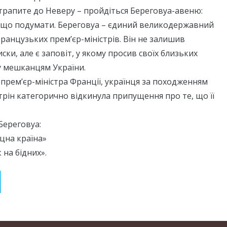
трапите до Неверу – пройдіться Береговуа-авеню:
о що подумати. Береговуа – єдиний великодержавний
ранцузьких прем’єр-міністрів. Він не залишив
ки, але є заповіт, у якому просив своїх близьких
 мешканцям України.
рем’єр-міністра Франції, українця за походженням
трін категорично відкинула припущення про те, що її
Береговуа:
цна країна»
 на бідних».