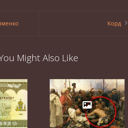
именко
Корд
You Might Also Like