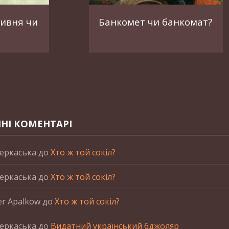
ривня чи
Банкомет чи банкомат?
НІ КОМЕНТАРІ
еркаська
до
Хто ж той сокіл?
еркаська
до
Хто ж той сокіл?
er Apalkow
до
Хто ж той сокіл?
еркаська
до
Видатний український бджоляр