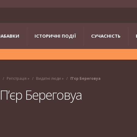
ЗАБАВКИ
ІСТОРИЧНІ ПОДІЇ
СУЧАСНІСТЬ
»
Регістрація
»
Видатні люди
»
П’єр Береговуа
П’єр Береговуа