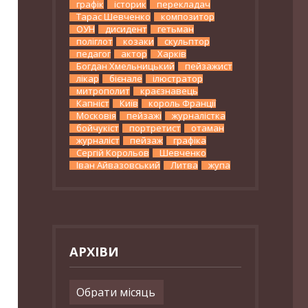
графік
історик
перекладач
Тарас Шевченко
композитор
ОУН
дисидент
гетьман
поліглот
козаки
скульптор
педагог
актор
Харків
Богдан Хмельницький
пейзажист
лікар
бієнале
ілюстратор
митрополит
краєзнавець
Капніст
Київ
король Франції
Московія
пейзажі
журналістка
бойчукіст
портретист
отаман
журналіст
пейзаж
графіка
Сергій Корольов
Шевченко
Іван Айвазовський
Литва
жупа
АРХІВИ
Архіви