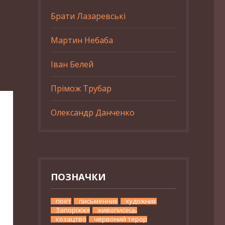
Брати Лазаревські
Мартин Небаба
Іван Белей
Прімож Трубар
Олександр Данченко
ПОЗНАЧКИ
поет
письменник
художник
Запоріжжя
живописець
козацтво
червоний терор