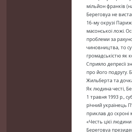
мільйон франків (н
Береговуа не вист
16-му окрузі Париж
масонської ложі. О
проблеми за рахуно
чиновництва, то су
громадськістю як к
Сприяло депресії 
про його подругу. 
Жильберта та дочка
Як людина честі, Бе
1 травня 1993 р., с
річний українець П
приклав до скроні 
«Честь цієї людини
Береговуа президе