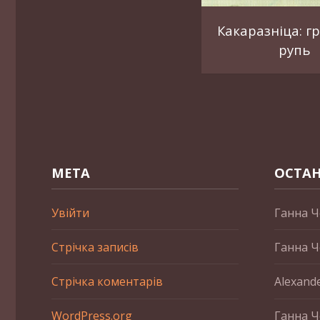
Какаразніца: г
рупь
МЕТА
ОСТАН
Увійти
Ганна Ч
Стрічка записів
Ганна Ч
Стрічка коментарів
Alexand
WordPress.org
Ганна Ч