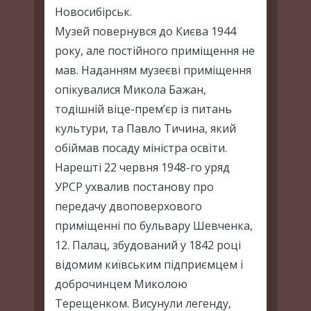
Новосибірськ.
Музей повернувся до Києва 1944
року, але постійного приміщення не
мав. Наданням музеєві приміщення
опікувалися Микола Бажан,
тодішній віце-прем’єр із питань
культури, та Павло Тичина, який
обіймав посаду міністра освіти.
Нарешті 22 червня 1948-го уряд
УРСР ухвалив постанову про
передачу двоповерхового
приміщенні по бульвару Шевченка,
12. Палац, збудований у 1842 році
відомим київським підприємцем і
доброчинцем Миколою
Терещенком. Висунули легенду,