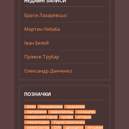
НЕДАВНІ ЗАПИСИ
Брати Лазаревські
Мартин Небаба
Іван Белей
Прімож Трубар
Олександр Данченко
ПОЗНАЧКИ
поет
письменник
художник
Запоріжжя
живописець
козацтво
червоний терор
графік
історик
перекладач
Тарас Шевченко
композитор
ОУН
дисидент
гетьман