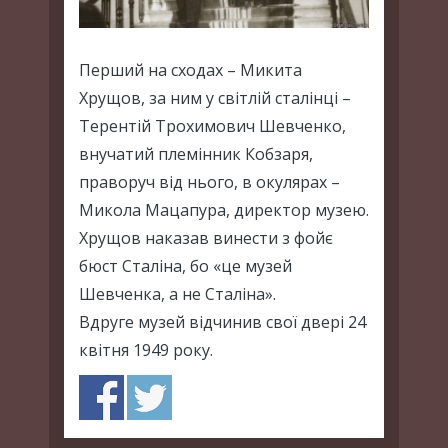
Перший на сходах – Микита
Хрущов, за ним у світлій сталінці –
Терентій Трохимович Шевченко,
внучатий племінник Кобзаря,
праворуч від нього, в окулярах –
Микола Мацапура, директор музею.
Хрущов наказав винести з фойє
бюст Сталіна, бо «це музей
Шевченка, а не Сталіна».
Вдруге музей відчинив свої двері 24
квітня 1949 року.