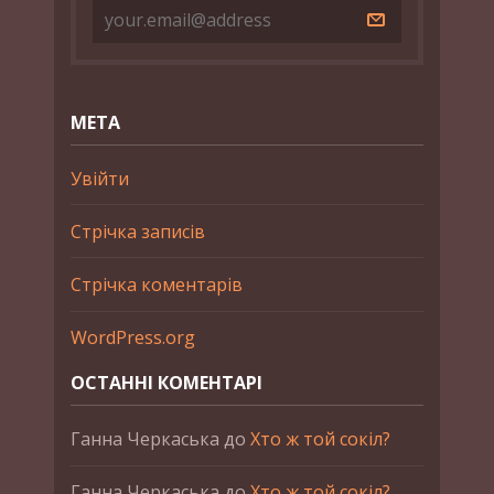
МЕТА
Увійти
Стрічка записів
Стрічка коментарів
WordPress.org
ОСТАННІ КОМЕНТАРІ
Ганна Черкаська
до
Хто ж той сокіл?
Ганна Черкаська
до
Хто ж той сокіл?