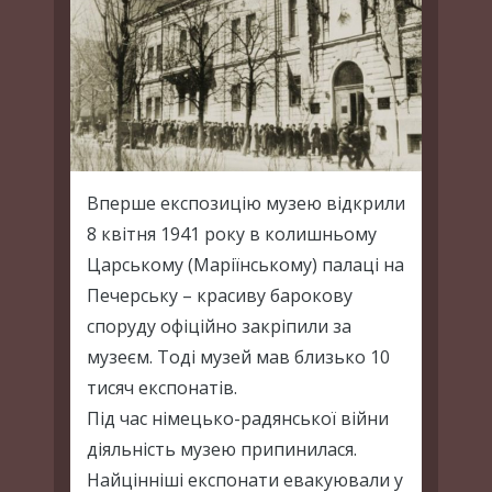
Вперше експозицію музею відкрили
8 квітня 1941 року в колишньому
Царському (Маріїнському) палаці на
Печерську – красиву барокову
споруду офіційно закріпили за
музеєм. Тоді музей мав близько 10
тисяч експонатів.
Під час німецько-радянської війни
діяльність музею припинилася.
Найцінніші експонати евакуювали у