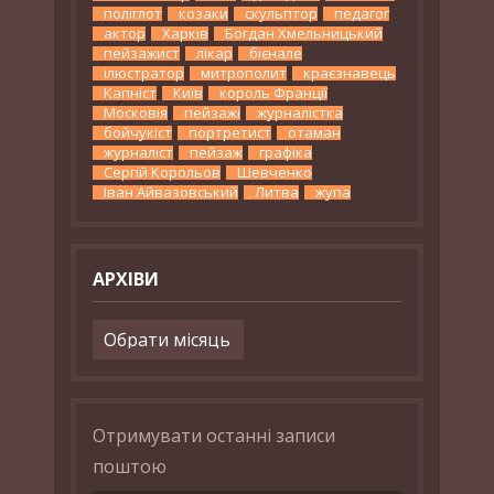
поліглот
козаки
скульптор
педагог
актор
Харків
Богдан Хмельницький
пейзажист
лікар
бієнале
ілюстратор
митрополит
краєзнавець
Капніст
Київ
король Франції
Московія
пейзажі
журналістка
бойчукіст
портретист
отаман
журналіст
пейзаж
графіка
Сергій Корольов
Шевченко
Іван Айвазовський
Литва
жупа
АРХІВИ
Архіви
Отримувати останні записи
поштою