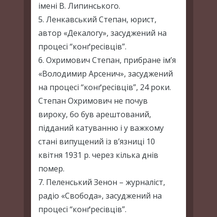
імені В. Липинського.
5. Ленкавський Степан, юрист,
автор «Декалогу», засуджений на
процесі “конґресівців”.
6. Охримович Степан, прибране ім’я
«Володимир Арсенич», засуджений
на процесі “конґресівців”, 24 роки.
Степан Охримович не почув
вироку, бо був арештований,
підданий катуванню і у важкому
стані випущений із в’язниці 10
квітня 1931 р. через кілька днів
помер.
7. Пеленський Зенон – журналіст,
радіо «Свобода», засуджений на
процесі “конґресівців”.