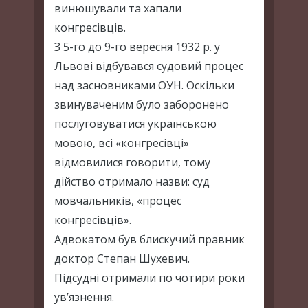
винюшували та хапали
конгресівців.
З 5-го до 9-го вересня 1932 р. у
Львові відбувався судовий процес
над засновниками ОУН. Оскільки
звинуваченим було заборонено
послуговуватися українською
мовою, всі «конгресівці»
відмовилися говорити, тому
дійство отримало назви: суд
мовчальників, «процес
конгресівців».
Адвокатом був блискучий правник
доктор Степан Шухевич.
Підсудні отримали по чотири роки
ув’язнення.