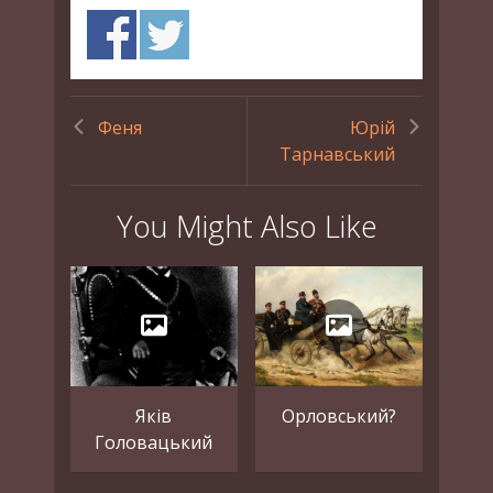
Феня
Юрій
Тарнавський
You Might Also Like
Яків
Орловський?
Головацький