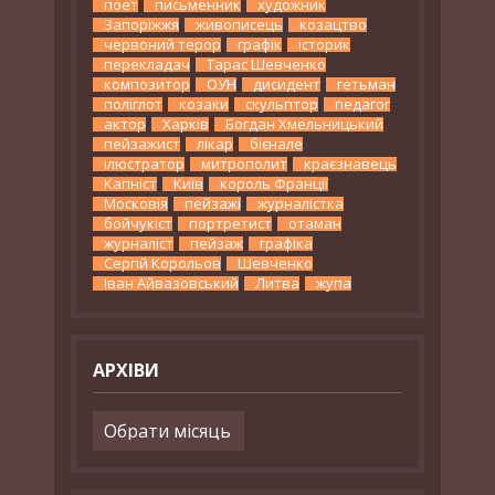
поет
письменник
художник
Запоріжжя
живописець
козацтво
червоний терор
графік
історик
перекладач
Тарас Шевченко
композитор
ОУН
дисидент
гетьман
поліглот
козаки
скульптор
педагог
актор
Харків
Богдан Хмельницький
пейзажист
лікар
бієнале
ілюстратор
митрополит
краєзнавець
Капніст
Київ
король Франції
Московія
пейзажі
журналістка
бойчукіст
портретист
отаман
журналіст
пейзаж
графіка
Сергій Корольов
Шевченко
Іван Айвазовський
Литва
жупа
АРХІВИ
Архіви