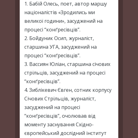
1. Бабій Олесь, поет, автор маршу
націоналістів «Зродились ми
великої години», засуджений на
процесі “конґресівців”.
2. Бойдуник Осип, журналіст,
старшина УГА, засуджений на
процесі “конґресівців”.
3. Вассиян Юліан, старшина січових
стрільців, засуджений на процесі
“конґресівців”.
4. Зиблікевич Євген, сотник корпусу
Січових Стрільців, журналіст,
засуджений на процесі
“конґресівців”, очолював від
моменту заснування Східно-
європейський дослідний інститут