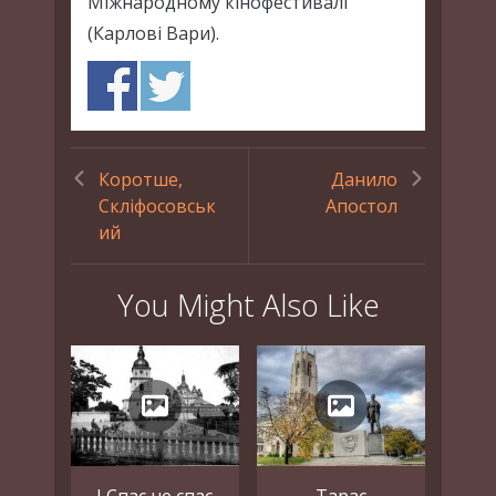
Міжнародному кінофестивалі
(Карлові Вари).
Коротше,
Данило
Скліфосовськ
Апостол
ий
You Might Also Like