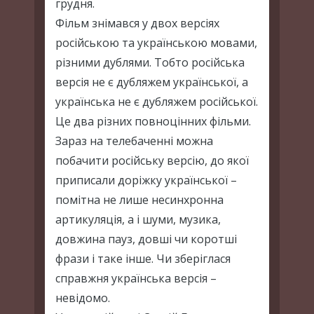
грудня.
Фільм знімався у двох версіях
російською та українською мовами,
різними дублями. Тобто російська
версія не є дубляжем української, а
українська не є дубляжем російської.
Це два різних повноцінних фільми.
Зараз на телебаченні можна
побачити російську версію, до якої
приписали доріжку української –
помітна не лише несинхронна
артикуляція, а і шуми, музика,
довжина пауз, довші чи коротші
фрази і таке інше. Чи зберіглася
справжня українська версія –
невідомо.