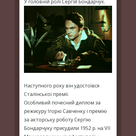
У головній ролі Сергій Бондарчук.
Наступного року він удостоївся
Сталінської премії.
Особливий почесний диплом за
режисуру Ігорю Савченку і премію
за акторську роботу Сергію
Бондарчуку присудили 1952 р. на VII