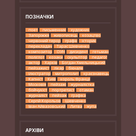
ПОЗНАЧКИ
поет
письменник
художник
Запоріжжя
живописець
козацтво
червоний терор
графік
історик
перекладач
Тарас Шевченко
композитор
ОУН
дисидент
гетьман
поліглот
козаки
скульптор
педагог
актор
Харків
Богдан Хмельницький
пейзажист
лікар
бієнале
ілюстратор
митрополит
краєзнавець
Капніст
Київ
король Франції
Московія
пейзажі
журналістка
бойчукіст
портретист
отаман
журналіст
пейзаж
графіка
Сергій Корольов
Шевченко
Іван Айвазовський
Литва
жупа
АРХІВИ