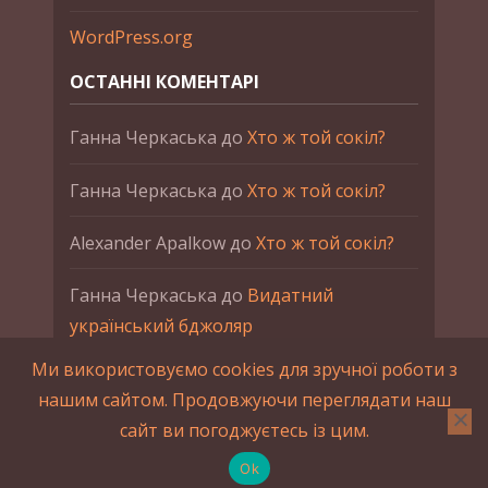
WordPress.org
ОСТАННІ КОМЕНТАРІ
Ганна Черкаська
до
Хто ж той сокіл?
Ганна Черкаська
до
Хто ж той сокіл?
Alexander Apalkow
до
Хто ж той сокіл?
Ганна Черкаська
до
Видатний
український бджоляр
Ми використовуємо cookies для зручної роботи з
Ганна Черкаська
до
Петро Франко
нашим сайтом. Продовжуючи переглядати наш
сайт ви погоджуєтесь із цим.
2015-2023 © UAHistory Всі права застережено.
При використанні матеріалів сайта обов'язкове
Ok
зворотнє посилання.