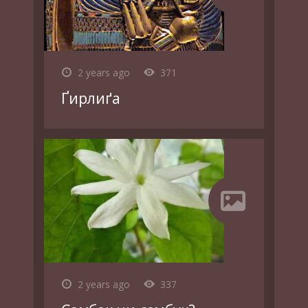
2 years ago
371
Ґирлиґа
2 years ago
337