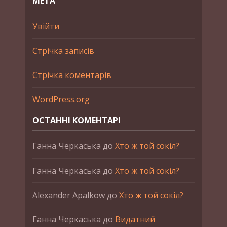
МЕТА
Увійти
Стрічка записів
Стрічка коментарів
WordPress.org
ОСТАННІ КОМЕНТАРІ
Ганна Черкаська
до
Хто ж той сокіл?
Ганна Черкаська
до
Хто ж той сокіл?
Alexander Apalkow
до
Хто ж той сокіл?
Ганна Черкаська
до
Видатний