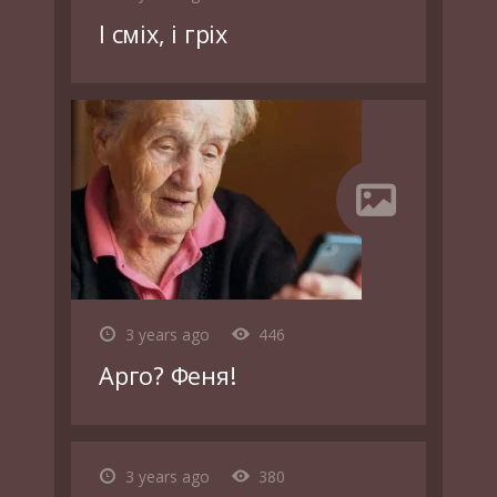
І сміх, і гріх
3 years ago
446
Арго? Феня!
3 years ago
380