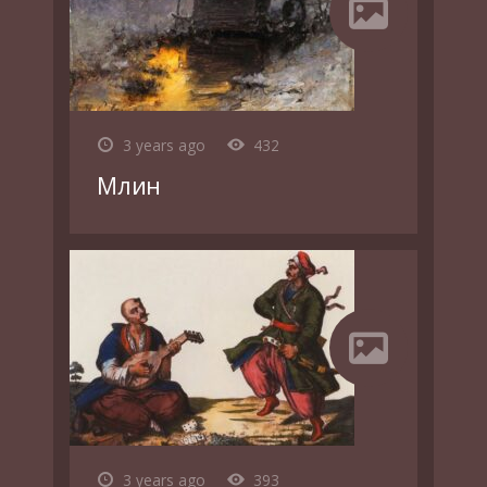
3 years ago
432
Млин
3 years ago
393