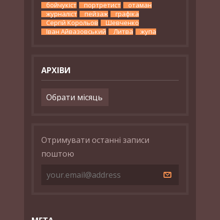
бойчукіст
портретист
отаман
журналіст
пейзаж
графіка
Сергій Корольов
Шевченко
Іван Айвазовський
Литва
жупа
АРХІВИ
Архіви
Отримувати останні записи
поштою