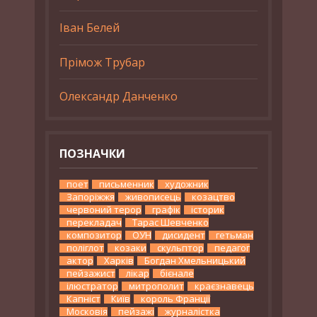
Іван Белей
Прімож Трубар
Олександр Данченко
ПОЗНАЧКИ
поет
письменник
художник
Запоріжжя
живописець
козацтво
червоний терор
графік
історик
перекладач
Тарас Шевченко
композитор
ОУН
дисидент
гетьман
поліглот
козаки
скульптор
педагог
актор
Харків
Богдан Хмельницький
пейзажист
лікар
бієнале
ілюстратор
митрополит
краєзнавець
Капніст
Київ
король Франції
Московія
пейзажі
журналістка