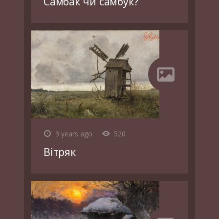
Самбак чи самбук?
3 years ago
520
Вітряк