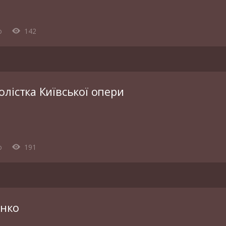
o
142
лістка Київської опери
o
191
анко