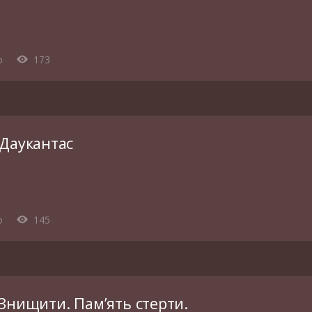
o
173
 Даукантас
o
145
Знищити. Пам’ять стерти.