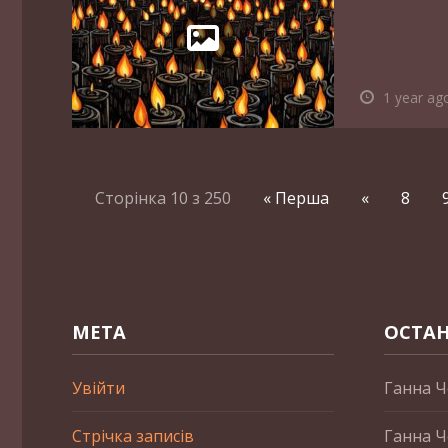
1 year ag
Сторінка 10 з 250
« Перша
«
8
МЕТА
ОСТАН
Увійти
Ганна Ч
Стрічка записів
Ганна Ч