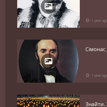
1 year ag
Сімонас
1 year ag
Знайти. 