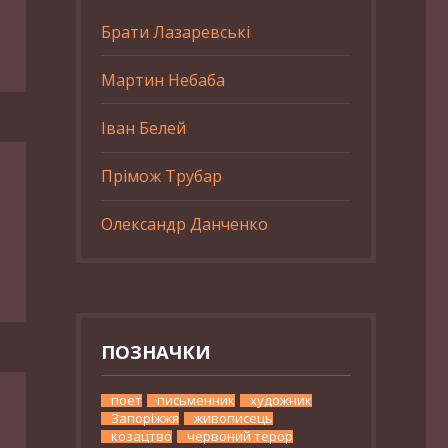
Брати Лазаревські
Мартин Небаба
Іван Белей
Прімож Трубар
Олександр Данченко
ПОЗНАЧКИ
поет
письменник
художник
Запоріжжя
живописець
козацтво
червоний терор