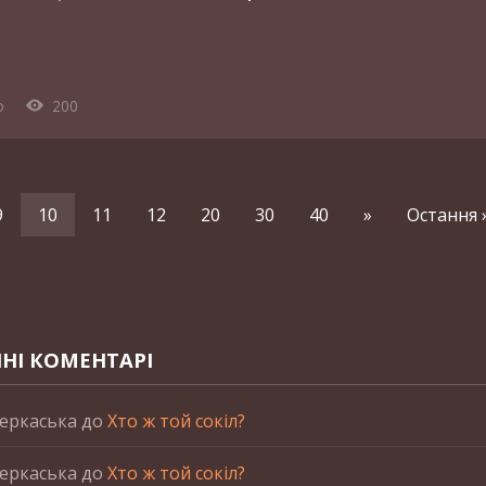
o
200
9
10
11
12
20
30
40
»
Остання 
НІ КОМЕНТАРІ
еркаська
до
Хто ж той сокіл?
еркаська
до
Хто ж той сокіл?