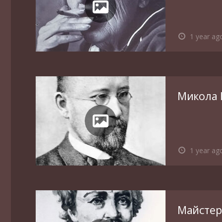
1 year ag
Микола 
1 year ag
Майстер