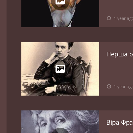
1 year ag
Перша со
1 year ag
Віра Фр