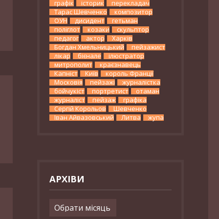
графік
історик
перекладач
Тарас Шевченко
композитор
ОУН
дисидент
гетьман
поліглот
козаки
скульптор
педагог
актор
Харків
Богдан Хмельницький
пейзажист
лікар
бієнале
ілюстратор
митрополит
краєзнавець
Капніст
Київ
король Франції
Московія
пейзажі
журналістка
бойчукіст
портретист
отаман
журналіст
пейзаж
графіка
Сергій Корольов
Шевченко
Іван Айвазовський
Литва
жупа
АРХІВИ
Архіви