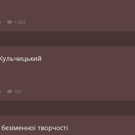
o
1,423
Кульчицький
o
167
 безіменної творчості