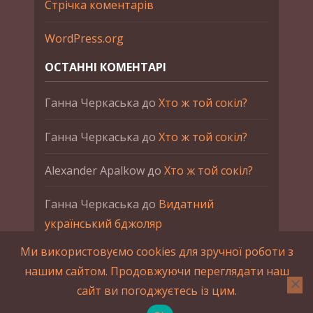
Стрічка коментарів
WordPress.org
ОСТАННІ КОМЕНТАРІ
Ганна Черкаська
до
Хто ж той сокіл?
Ганна Черкаська
до
Хто ж той сокіл?
Alexander Apalkow
до
Хто ж той сокіл?
Ганна Черкаська
до
Видатний
український бджоляр
Ми використовуємо cookies для зручної роботи з
Ганна Черкаська
до
Петро Франко
нашим сайтом. Продовжуючи переглядати наш
сайт ви погоджуєтесь із цим.
2015-2023 © UAHistory Всі права застережено.
При використанні матеріалів сайта обов'язкове