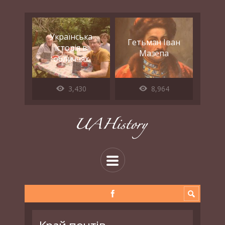
Українська
Гетьман Іван
історія в
Мазепа
обличчях
3,430
8,964