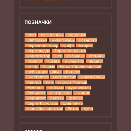
ПОЗНАЧКИ
поет
письменник
художник
Запоріжжя
живописець
козацтво
червоний терор
графік
історик
перекладач
Тарас Шевченко
композитор
ОУН
дисидент
гетьман
поліглот
козаки
скульптор
педагог
актор
Харків
Богдан Хмельницький
пейзажист
лікар
бієнале
ілюстратор
митрополит
краєзнавець
Капніст
Київ
король Франції
Московія
пейзажі
журналістка
бойчукіст
портретист
отаман
журналіст
пейзаж
графіка
Сергій Корольов
Шевченко
Іван Айвазовський
Литва
жупа