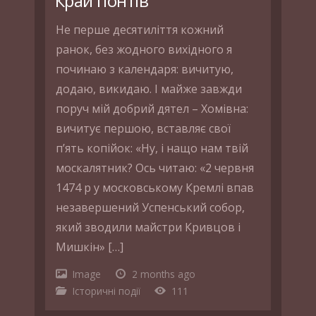
Край понтів
Не перше десятиліття кожний
ранок, без жодного вихідного я
починаю з календаря: вичитую,
додаю, викидаю. І майже завжди
поруч мій добрий дятел – Хомівна:
вичитує першою, вставляє свої
п’ять копійок: «Ну, і нащо нам твій
москалятник? Ось читаю: «2 червня
1474 р у московському Кремлі впав
незавершений Успенський собор,
який зводили майстри Кривцов і
Мишкін» […]
Image
2 months ago
Історичні події
111