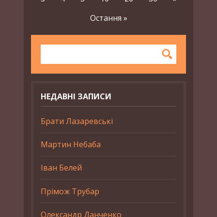
Остання »
НЕДАВНІ ЗАПИСИ
Брати Лазаревські
Мартин Небаба
Іван Белей
Прімож Трубар
Олександр Данченко