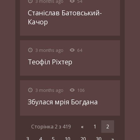
3 months ago
54
Станіслав Батовський-
Качор
3 months ago
64
Теофіл Ріхтер
3 months ago
106
Збулася мрія Богдана
Сторінка 2 з 419
«
1
2
3
4
5
10
20
30
»