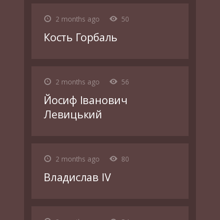
2 months ago
50
Кость Горбаль
2 months ago
56
Йосиф Іванович
Левицький
2 months ago
80
Владислав IV