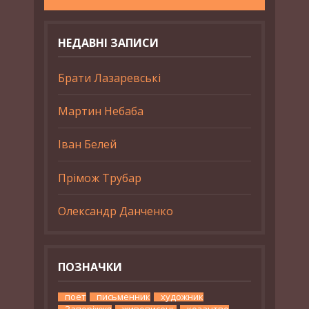
НЕДАВНІ ЗАПИСИ
Брати Лазаревські
Мартин Небаба
Іван Белей
Прімож Трубар
Олександр Данченко
ПОЗНАЧКИ
поет
письменник
художник
Запоріжжя
живописець
козацтво