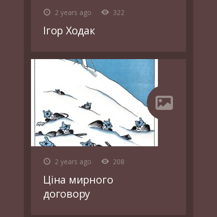
2 years ago
322
Ігор Ходак
2 years ago
208
Ціна мирного
договору