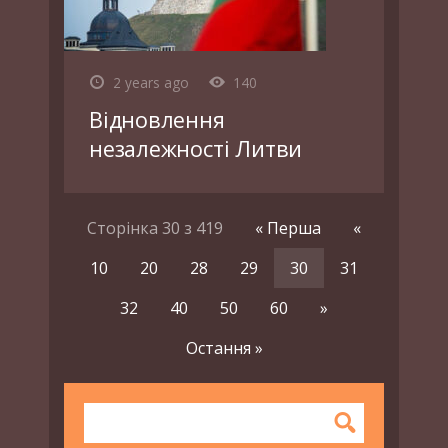
2 years ago
140
Відновлення
незалежності Литви
Сторінка 30 з 419
« Перша
«
10
20
28
29
30
31
32
40
50
60
»
Остання »