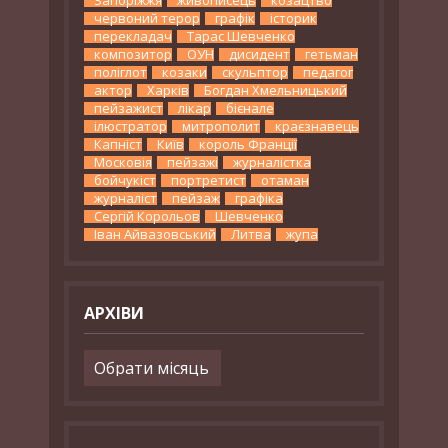
червоний терор
графік
історик
перекладач
Тарас Шевченко
композитор
ОУН
дисидент
гетьман
поліглот
козаки
скульптор
педагог
актор
Харків
Богдан Хмельницький
пейзажист
лікар
бієнале
ілюстратор
митрополит
краєзнавець
Капніст
Київ
король Франції
Московія
пейзажі
журналістка
бойчукіст
портретист
отаман
журналіст
пейзаж
графіка
Сергій Корольов
Шевченко
Іван Айвазовський
Литва
жупа
АРХІВИ
Архіви