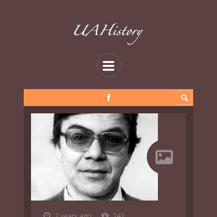
2 years ago
242