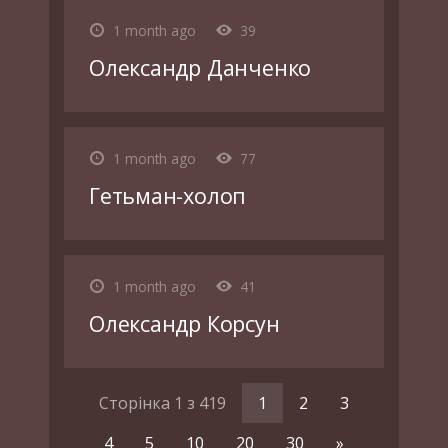
1 month ago
39
Олександр Данченко
1 month ago
77
Гетьман-холоп
1 month ago
41
Олександр Корсун
Сторінка 1 з 419
1
2
3
4
5
10
20
30
»