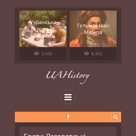
Українська
Гетьман Іван
історія в
Мазепа
обличчях
3,430
8,962