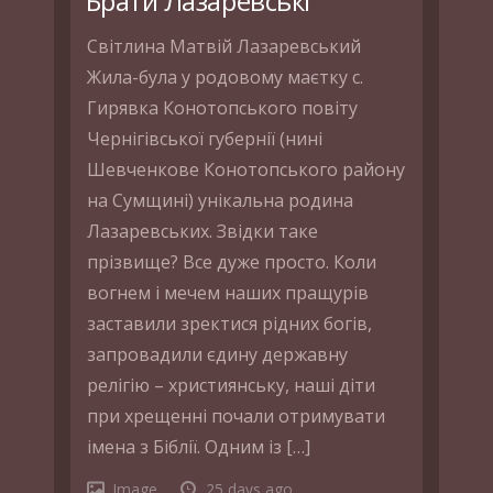
Брати Лазаревські
Світлина Матвій Лазаревський
Жила-була у родовому маєтку с.
Гирявка Конотопського повіту
Чернігівської губернії (нині
Шевченкове Конотопського району
на Сумщині) унікальна родина
Лазаревських. Звідки таке
прізвище? Все дуже просто. Коли
вогнем і мечем наших пращурів
заставили зректися рідних богів,
запровадили єдину державну
релігію – християнську, наші діти
при хрещенні почали отримувати
імена з Біблії. Одним із […]
Image
25 days ago