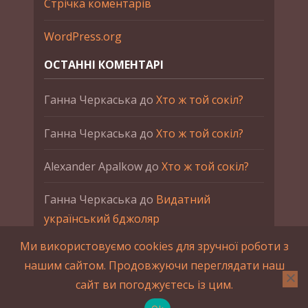
Стрічка коментарів
WordPress.org
ОСТАННІ КОМЕНТАРІ
Ганна Черкаська
до
Хто ж той сокіл?
Ганна Черкаська
до
Хто ж той сокіл?
Alexander Apalkow
до
Хто ж той сокіл?
Ганна Черкаська
до
Видатний
український бджоляр
Ми використовуємо cookies для зручної роботи з
Ганна Черкаська
до
Петро Франко
нашим сайтом. Продовжуючи переглядати наш
сайт ви погоджуєтесь із цим.
2015-2023 © UAHistory Всі права застережено.
При використанні матеріалів сайта обов'язкове