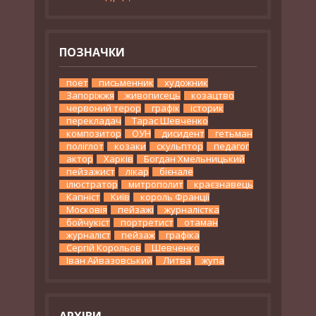
ПОЗНАЧКИ
поет
письменник
художник
Запоріжжя
живописець
козацтво
червоний терор
графік
історик
перекладач
Тарас Шевченко
композитор
ОУН
дисидент
гетьман
поліглот
козаки
скульптор
педагог
актор
Харків
Богдан Хмельницький
пейзажист
лікар
бієнале
ілюстратор
митрополит
краєзнавець
Капніст
Київ
король Франції
Московія
пейзажі
журналістка
бойчукіст
портретист
отаман
журналіст
пейзаж
графіка
Сергій Корольов
Шевченко
Іван Айвазовський
Литва
жупа
АРХІВИ