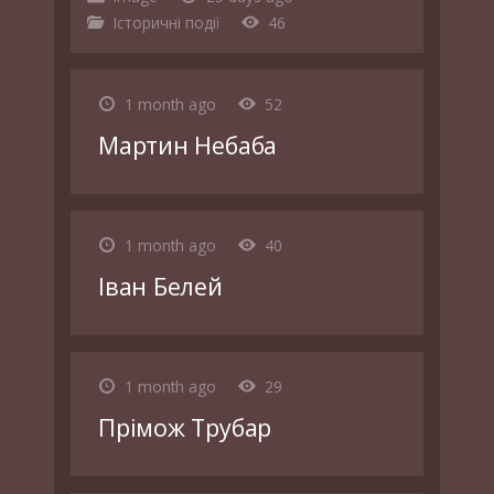
Історичні події
46
1 month ago
52
Мартин Небаба
1 month ago
40
Іван Белей
1 month ago
29
Прімож Трубар