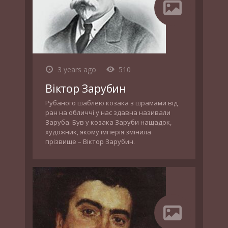
3 years ago
510
Віктор Зарубин
Рубаного шаблею козака з шрамами від
ран на обличчі у нас здавна називали
Заруба. Був у козака Заруби нащадок,
художник, якому імперія змінила
прізвище – Віктор Зарубин.