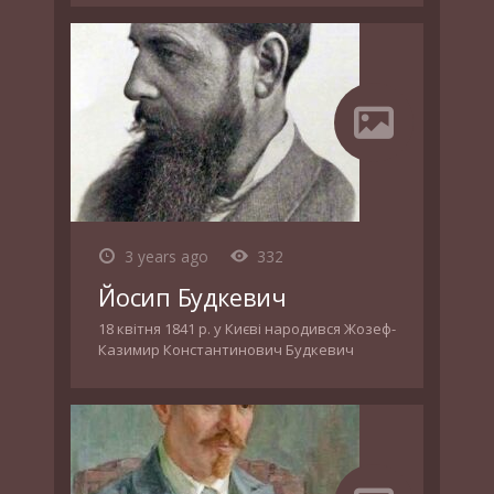
3 years ago
332
Йосип Будкевич
18 квітня 1841 р. у Києві народився Жозеф-
Казимир Константинович Будкевич