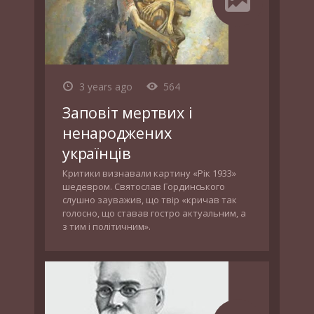
3 years ago
564
Заповіт мертвих і
ненароджених
українців
Критики визнавали картину «Рік 1933»
шедевром. Святослав Гординського
слушно зауважив, що твір «кричав так
голосно, що ставав гостро актуальним, а
з тим і політичним».