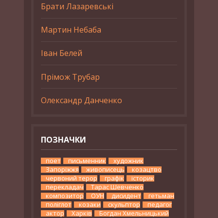
Брати Лазаревські
Мартин Небаба
Іван Белей
Прімож Трубар
Олександр Данченко
ПОЗНАЧКИ
поет
письменник
художник
Запоріжжя
живописець
козацтво
червоний терор
графік
історик
перекладач
Тарас Шевченко
композитор
ОУН
дисидент
гетьман
поліглот
козаки
скульптор
педагог
актор
Харків
Богдан Хмельницький