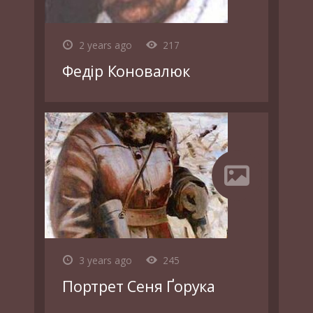
2 years ago
217
Федір Коновалюк
3 years ago
245
Портрет Сеня Ґорука