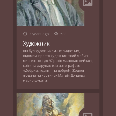
3 years ago
588
Художник
Він був художником. Не видатним,
відомим, просто художник, який любив
мистецтво, і до 97 років малював пейзажі,
квіти та дарував їх із автографом:
«Добрим людям – на добро!». Жодної
людини на картинах Матвія Донцова
марно шукати.