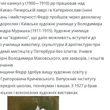
ітніх канікул у (1900—1910) рр працював над
Києво-Печерській лаврі і в Катеринославі (нині
нань і майстерності Федір пройшов через двокласну
 дорослих і Київське художнє училище у Володимира
андра Мурашка (1911-1915). Художнє училище
 на “відмінно”, що дало можливість вступити до
 училища живопису, скульптури й архітектури при
емії мистецтв у Петербурзі без іспитів. Учився
терні Володимира Маковського, але захворів, і коштів
вчання.
дянщини Федір здобув вищу художню освіту у
Григоровича Кричевського. Випускник інституту
ередніх школах, технікумах і вишах. З 1927 р брав
нських і всесоюзних художніх виставках.