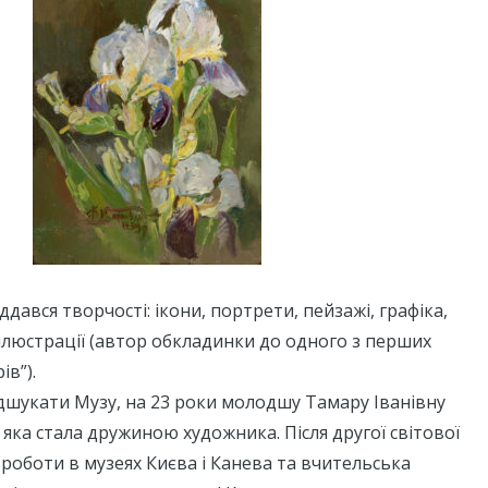
дався творчості: ікони, портрети, пейзажі, графіка,
 ілюстрації (автор обкладинки до одного з перших
ів”).
дшукати Музу, на 23 роки молодшу Тамару Іванівну
ка стала дружиною художника. Після другої світової
 роботи в музеях Києва і Канева та вчительська