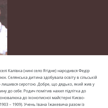
 селі Калівка (нині село Ягідне) народився Федір
к. Селянська дитина здобувала освіту в сільській
 лишився сиротою. Добре, що дядько, який жив у
ину до себе. Родич помітив нахил підлітка до
оновалюка до іконописної майстерні Києво-
903 – 1909). Учень Івана Їжакевича разом із