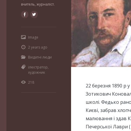
вчитель, журналіст.
Image
2 years ago
Видатні люди
ілюстратор
,
художник
218
22 березня 1890 р у
Зотикович Коновалю
школі. Федько рано
Києві, забрав хлопч
малювання і здав К
Печерської Лаври (1