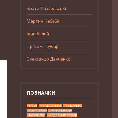
Брати Лазаревські
Мартин Небаба
Іван Белей
Прімож Трубар
Олександр Данченко
ПОЗНАЧКИ
поет
письменник
художник
Запоріжжя
живописець
козацтво
червоний терор