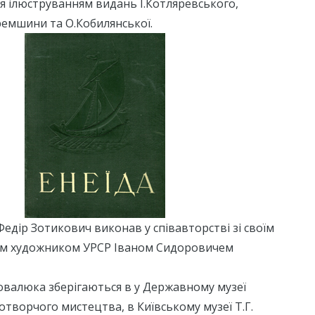
я ілюструванням видань І.Котляревського,
ремшини та О.Кобилянської.
Федір Зотикович виконав у співавторстві зі своїм
им художником УРСР Іваном Сидоровичем
валюка зберігаються в у Державному музеї
отворчого мистецтва, в Київському музеї Т.Г.