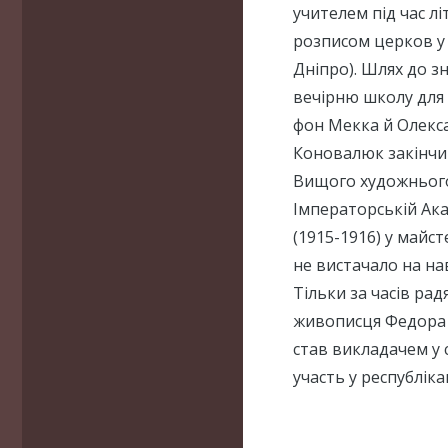
учителем під час л
розписом церков у 
Дніпро). Шлях до з
вечірню школу для
фон Мекка й Олекс
Коновалюк закінчив
Вищого художнього
Імператорській Акад
(1915-1916) у майс
не вистачало на на
Тільки за часів ра
живописця Федора 
став викладачем у с
участь у республіка