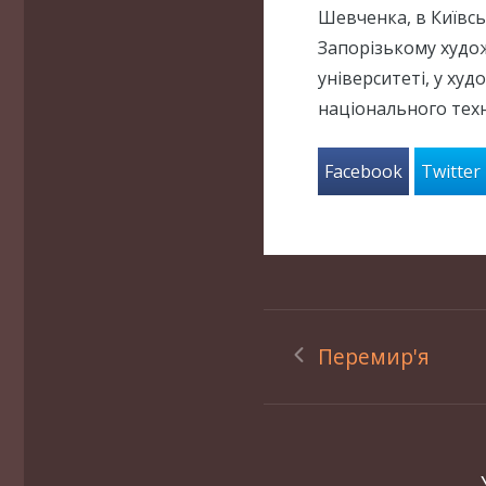
Шевченка, в Київс
Запорізькому худо
університеті, у ху
національного техн
Facebook
Twitter
Перемир'я