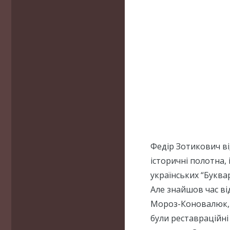
Федір Зотикович від
історичні полотна,
українських “Буквар
Але знайшов час ві
Мороз-Коновалюк, я
були реставраційні