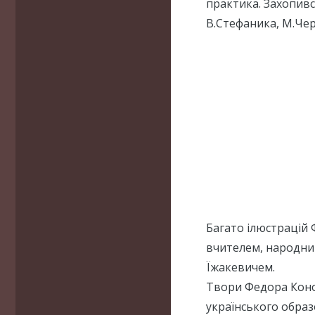
практика. Захопивс
В.Стефаника, М.Че
Багато ілюстрацій 
вчителем, народн
Їжакевичем.
Твори Федора Коно
українського образ