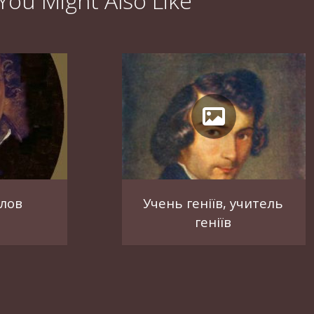
You Might Also Like
лов
Учень геніїв, учитель
геніїв