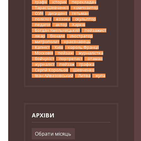
графік
історик
перекладач
Тарас Шевченко
композитор
ОУН
дисидент
гетьман
поліглот
козаки
скульптор
педагог
актор
Харків
Богдан Хмельницький
пейзажист
лікар
бієнале
ілюстратор
митрополит
краєзнавець
Капніст
Київ
король Франції
Московія
пейзажі
журналістка
бойчукіст
портретист
отаман
журналіст
пейзаж
графіка
Сергій Корольов
Шевченко
Іван Айвазовський
Литва
жупа
АРХІВИ
Архіви