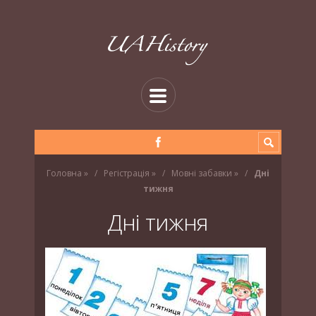
Головна
»
Регістрація
»
Мовні забавки
»
Дні
тижня
Дні тижня