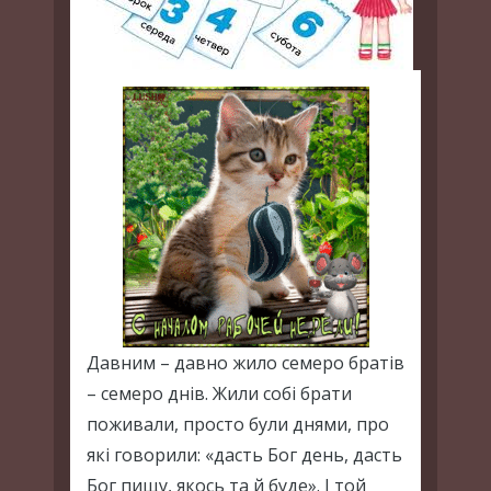
Давним – давно жило семеро братів
– семеро днів. Жили собі брати
поживали, просто були днями, про
які говорили: «дасть Бог день, дасть
Бог пищу, якось та й буде». І той