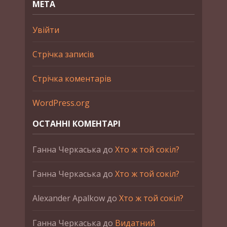
МЕТА
Увійти
Стрічка записів
Стрічка коментарів
WordPress.org
ОСТАННІ КОМЕНТАРІ
Ганна Черкаська
до
Хто ж той сокіл?
Ганна Черкаська
до
Хто ж той сокіл?
Alexander Apalkow
до
Хто ж той сокіл?
Ганна Черкаська
до
Видатний