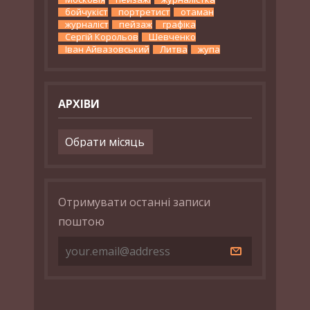
бойчукіст
портретист
отаман
журналіст
пейзаж
графіка
Сергій Корольов
Шевченко
Іван Айвазовський
Литва
жупа
АРХІВИ
Архіви
Отримувати останні записи
поштою