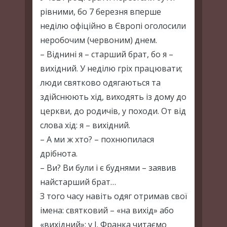
рівними, бо 7 березня вперше
неділю офіційно в Європі оголосили
неробочим (червоним) днем.
– Віднині я – старший брат, бо я –
вихідний. У неділю гріх працювати;
люди святково одягаються та
здійснюють хід, виходять із дому до
церкви, до родичів, у походи. От від
слова хід: я – вихідний.
– А ми ж хто? – похнюпилася
дрібнота.
– Ви? Ви були і є буднями – заявив
найстарший брат…
З того часу навіть одяг отримав свої
імена: святковий – «на вихід» або
«вихідний»; у І. Франка читаємо