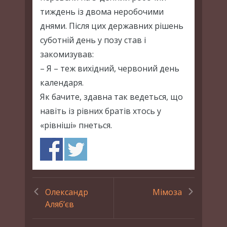
тиждень із двома неробочими
днями. Після цих державних рішень
суботній день у позу став і
закомизував:
– Я – теж вихідний, червоний день
календаря.
Як бачите, здавна так ведеться, що
навіть із рівних братів хтось у
«рівніші» пнеться.
Олександр
Мімоза
Аляб’єв