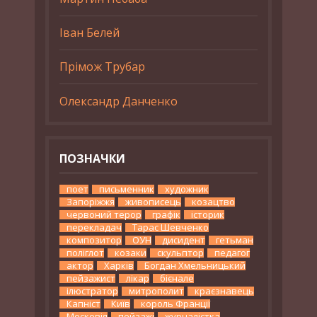
Іван Белей
Прімож Трубар
Олександр Данченко
ПОЗНАЧКИ
поет
письменник
художник
Запоріжжя
живописець
козацтво
червоний терор
графік
історик
перекладач
Тарас Шевченко
композитор
ОУН
дисидент
гетьман
поліглот
козаки
скульптор
педагог
актор
Харків
Богдан Хмельницький
пейзажист
лікар
бієнале
ілюстратор
митрополит
краєзнавець
Капніст
Київ
король Франції
Московія
пейзажі
журналістка