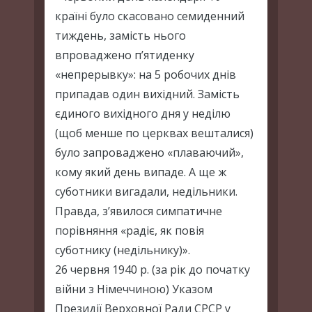
країні було скасовано семиденний
тиждень, замість нього
впроваджено п’ятиденку
«непрерывку»: на 5 робочих днів
припадав один вихідний. Замість
єдиного вихідного дня у неділю
(щоб менше по церквах вешталися)
було запроваджено «плаваючий»,
кому який день випаде. А ще ж
суботники вигадали, недільники.
Правда, з’явилося симпатичне
порівняння «радіє, як повія
суботнику (недільнику)».
26 червня 1940 р. (за рік до початку
війни з Німеччиною) Указом
Президії Верховної Ради СРСР у