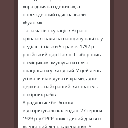
«празднична одежина»; а
повсякденний одяг назвали
«буднім».
Та за часів окупації в Україні
кріпаків гнали на панщину навіть у
неділю, і тільки 5 травня 1797 р
російський цар Павло I заборонив
поміщикам змушувати селян
працювати у вихідний. У цей день
усі мали відвідувати храми, адже
церква – найкращий вихователь
покірних рабів.
А радянське безбожжя
відкоригувало календар. 27 серпня
1929 р. у СРСР зник єдиний для всіх
«червоний день календаря». У