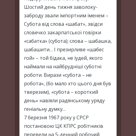
Шостий день тижня заволоку-
заброду звали імпортним іменем –
Субота від слова «шабат», звідси
словечко закарпатської говірки
«сабатка» (субота); слова – шабашка,
шабашити… І презирливе «шабес
гой» – той бідака, не іудей, якого
наймали на найбрудніші суботні
роботи. Вирази «субота – не
робота», (бо мало хто цього дня був
тверезим), «субота – короткий
день» навіяли радянському уряду
геніальну думку…
7 березня 1967 року у СРСР
постановою ЦК КПРС робітників
перевели на 5-денний робочий