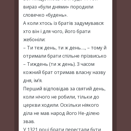
вираз «були днями» породили
словечко «будень».
А коли хтось із братів задумувався:
хто він і для чого, його брати
жебоніли:
– Ти теж день, ти ж день…., – тому й
отримали брати спільне прізвисько
– Тиждень (ти ж день). З часом
кожний брат отримав власну назву
дня, ім’я.
Перший відповідав за святий день,
коли нічого не робили, тільки до
церкви ходили. Оскільки ніякого
діла не мав народ його Не-ділею
звав.
У 1321 році брати перестали бути