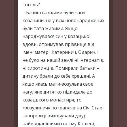
Гоголь?
– Бачиш важкими були часи
козачини, не у всіх новонароджених
були тата живими. Якщо
народжувався син у козацької
вдови, отримував прізвище від
імені матері: Катеринич, Одарич. І
не було на нашій землі ні інтернатів,
ні сиротинців. Помирали батьки –
дитину брали до себе хрещені. А
якщо якась мати-зозулька своє
нагуляне дитятко підкидала до
козацького монастиря, то
«зозулинич» потрапляв на Січ. Старі
запорожці виховували джур
найвідданішими своєму Кошеві,