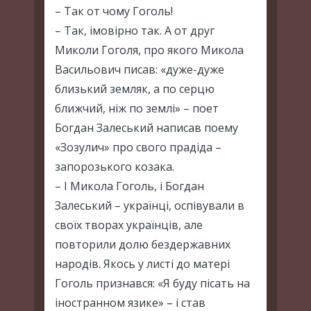
– Так от чому Гоголь!
– Так, імовірно так. А от друг
Миколи Гоголя, про якого Микола
Васильович писав: «дуже-дуже
близький земляк, а по серцю
ближчий, ніж по землі» – поет
Богдан Залеський написав поему
«Зозулич» про свого прадіда –
запорозького козака.
– І Микола Гоголь, і Богдан
Залеський – українці, оспівували в
своїх творах українців, але
повторили долю бездержавних
народів. Якось у листі до матері
Гоголь признався: «Я буду пісать на
іностранном язике» – і став