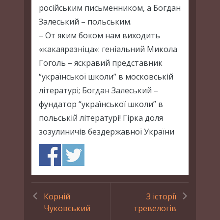
російським письменником, а Богдан
Залеський – польським.
– От яким боком нам виходить
«какаяразніца»: геніальний Микола
Гоголь – яскравий представник
“української школи” в московській
літературі; Богдан Залеський –
фундатор “української школи” в
польській літературі! Гірка доля
зозулиничів бездержавної України
Корній
З історії
Чуковський
тревелогів