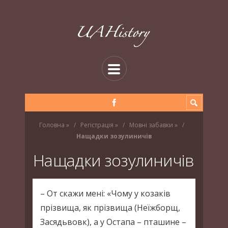
Головна
»
Регістрація
»
Мовні забавки
»
Нащадки зозулиничів
Нащадки зозулиничів
– От скажи мені: «Чому у козаків
прізвища, як прізвища (Неїжборщ,
Засядьвовк), а у Остапа – пташине –