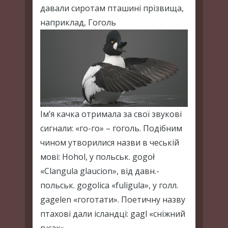
давали сиротам пташині прізвища,
наприклад, Гоголь
Ім’я качка отримала за свої звукові
сигнали: «го-го» – гоголь. Подібним
чином утворилися назви в чеській
мові: Hohol, у польськ. gogoł
«Clangula glaucion», від давн.-
польськ. gogolica «fuligula», у голл.
gagelen «гоготати». Поетичну назву
птахові дали ісландці: gagl «сніжний