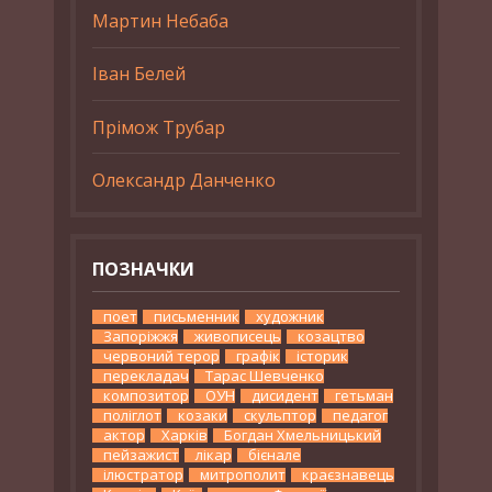
Мартин Небаба
Іван Белей
Прімож Трубар
Олександр Данченко
ПОЗНАЧКИ
поет
письменник
художник
Запоріжжя
живописець
козацтво
червоний терор
графік
історик
перекладач
Тарас Шевченко
композитор
ОУН
дисидент
гетьман
поліглот
козаки
скульптор
педагог
актор
Харків
Богдан Хмельницький
пейзажист
лікар
бієнале
ілюстратор
митрополит
краєзнавець