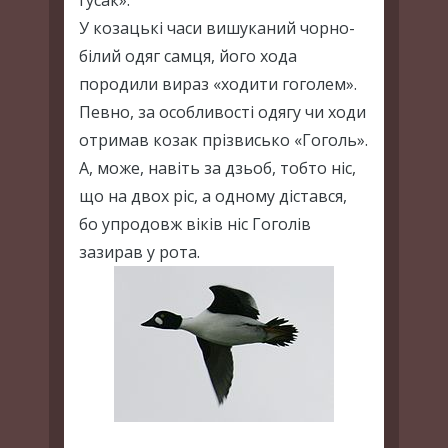
гусак».
У козацькі часи вишуканий чорно-
білий одяг самця, його хода
породили вираз «ходити гоголем».
Певно, за особливості одягу чи ходи
отримав козак прізвисько «Гоголь».
А, може, навіть за дзьоб, тобто ніс,
що на двох ріс, а одному дістався,
бо упродовж віків ніс Гоголів
зазирав у рота.