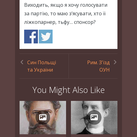
Виходить, якщо я хочу голосувати
за партію, то маю з’ясувати, хто її
ліжкопарнер, тьфу… спонсор?
Син Польщі
Рим. З'їзд
та України
ОУН
You Might Also Like