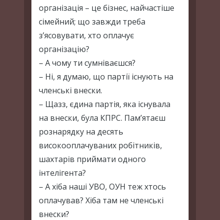
організація – це бізнес, найчастіше
сімейний; що завжди треба
з’ясовувати, хто оплачує
організацію?
– А чому ти сумніваєшся?
– Ні, я думаю, що партії існують на
членські внески.
– Щазз, єдина партія, яка існувала
на внески, була КПРС. Пам’ятаєш
рознарядку на десять
високооплачуваних робітників,
шахтарів приймати одного
інтелігента?
– А хіба наші УВО, ОУН теж хтось
оплачував? Хіба там не членські
внески?