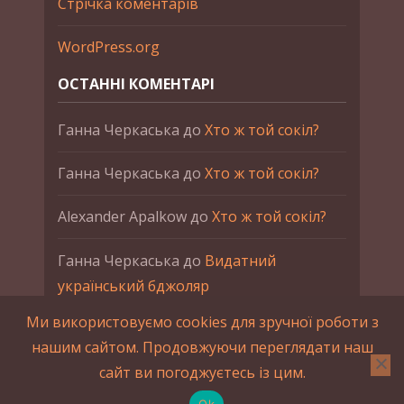
Стрічка коментарів
WordPress.org
ОСТАННІ КОМЕНТАРІ
Ганна Черкаська
до
Хто ж той сокіл?
Ганна Черкаська
до
Хто ж той сокіл?
Alexander Apalkow
до
Хто ж той сокіл?
Ганна Черкаська
до
Видатний
український бджоляр
Ми використовуємо cookies для зручної роботи з
Ганна Черкаська
до
Петро Франко
нашим сайтом. Продовжуючи переглядати наш
сайт ви погоджуєтесь із цим.
2015-2023 © UAHistory Всі права застережено.
При використанні матеріалів сайта обов'язкове
Ok