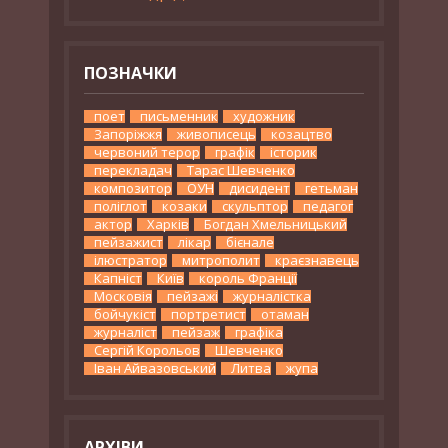
ПОЗНАЧКИ
поет
письменник
художник
Запоріжжя
живописець
козацтво
червоний терор
графік
історик
перекладач
Тарас Шевченко
композитор
ОУН
дисидент
гетьман
поліглот
козаки
скульптор
педагог
актор
Харків
Богдан Хмельницький
пейзажист
лікар
бієнале
ілюстратор
митрополит
краєзнавець
Капніст
Київ
король Франції
Московія
пейзажі
журналістка
бойчукіст
портретист
отаман
журналіст
пейзаж
графіка
Сергій Корольов
Шевченко
Іван Айвазовський
Литва
жупа
АРХІВИ