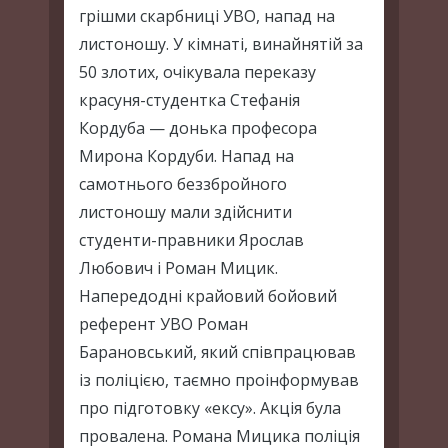
грішми скарбниці УВО, напад на
листоношу. У кімнаті, винайнятій за
50 злотих, очікувала переказу
красуня-студентка Стефанія
Кордуба — донька професора
Мирона Кордуби. Напад на
самотнього беззбройного
листоношу мали здійснити
студенти-правники Ярослав
Любович і Роман Мицик.
Напередодні крайовий бойовий
референт УВО Роман
Барановський, який співпрацював
із поліцією, таємно проінформував
про підготовку «ексу». Акція була
провалена. Романа Мицика поліція