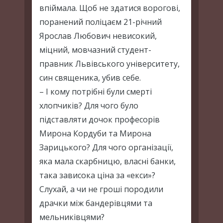
впіймала. Щоб не здатися ворогові,
поранений поліцаєм 21-річний
Ярослав Любович невисокий,
міцний, мовчазний студент-
правник Львівського університету,
син священика, убив себе.
– І кому потрібні були смерті
хлопчиків? Для чого було
підставляти дочок професорів
Мирона Кордуби та Мирона
Зарицького? Для чого організації,
яка мала скарбницю, власні банки,
така зависока ціна за «екси»?
Слухай, а чи не гроші породили
драчки між бандерівцями та
мельниківцями?