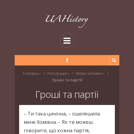
Головна
»
Регістрація
»
Мовні забавки
»
Гроші та партії
Гроші та партії
– Ти така цинічна, – ошелешила
мене Хомівна. – Як ти можеш
говорити, що кожна партія,