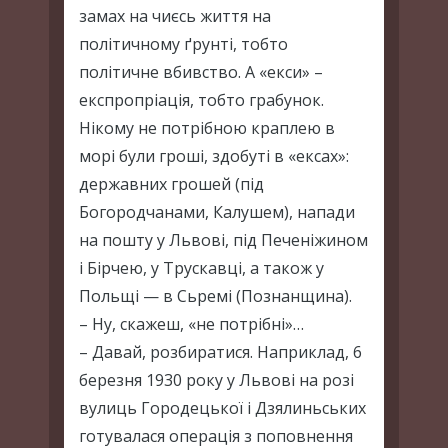
замах на чиєсь життя на
політичному ґрунті, тобто
політичне вбивство. А «екси» –
експропріація, тобто грабунок.
Нікому не потрібною краплею в
морі були гроші, здобуті в «ексах»:
державних грошей (під
Богородчанами, Калушем), напади
на пошту у Львові, під Печеніжином
і Бірчею, у Трускавці, а також у
Польщі — в Сьремі (Познанщина).
– Ну, скажеш, «не потрібні»…
– Давай, розбиратися. Наприклад, 6
березня 1930 року у Львові на розі
вулиць Городецької і Дзялиньських
готувалася операція з поповнення