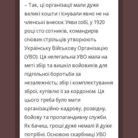
– Так, ці організації мали дуже
великі кошти і існували явно не на
членські внески. Уяви собі, у 1920
році сто сотників, командирів
січових стрільців утворюють
Українську Військову Організацію
(УВО). Ця нелегальна УВО мала на
меті збір та вишкіл войовиків для
підпільної боротьби за
незалежність; збір і комплектування
зброї, купівлю її за кордоном. Ця
цього треба було мати
організаційно-кадрову, розвідну,
бойову та пропагандивну служби.
Як бачиш, гроші дуже немалі й дуже
потрібні. Основою скарбниці УВО