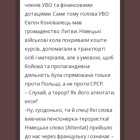
членів УВО та фінансовими
дотаціями. Саме тому голова УВО
Євген Коновалець мав
громадянство Литви. Німецькі
військові кола покривали кошти
курсів, допомагали в транспорті
осіб і матеріалів, але з умовою, щоб
бойова та пропагандивна
діяльність була спрямована тільки
проти Польщі, а не проти СРСР.
– Слухай, а терор? Як його атентати,
екси?
-Ну, сусідонько, ти й спец! Які слова
вивчила пенсіонерка-терористка!
Німецьке слово [Attentat] прийшло
до нас через французьку і означає –