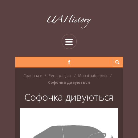
Головна
»
Регістрація
»
Мовні забавки
»
Софочка дивуються
Софочка дивуються