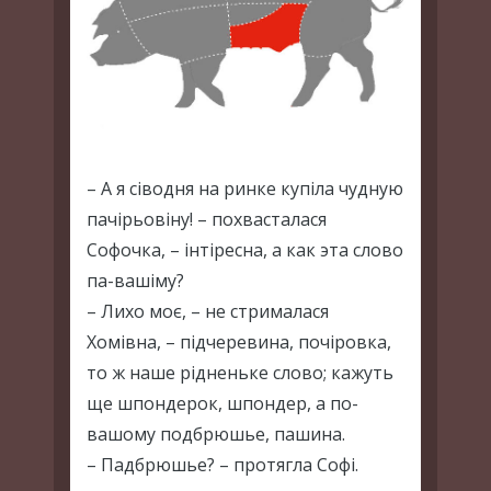
– А я сіводня на ринке купіла чудную
пачірьовіну! – похвасталася
Софочка, – інтіресна, а как эта слово
па-вашіму?
– Лихо моє, – не стрималася
Хомівна, – підчеревина, почіровка,
то ж наше рідненьке слово; кажуть
ще шпондерок, шпондер, а по-
вашому подбрюшье, пашина.
– Падбрюшье? – протягла Софі.