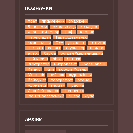
ПОЗНАЧКИ
поет
письменник
художник
Запоріжжя
живописець
козацтво
червоний терор
графік
історик
перекладач
Тарас Шевченко
композитор
ОУН
дисидент
гетьман
поліглот
козаки
скульптор
педагог
актор
Харків
Богдан Хмельницький
пейзажист
лікар
бієнале
ілюстратор
митрополит
краєзнавець
Капніст
Київ
король Франції
Московія
пейзажі
журналістка
бойчукіст
портретист
отаман
журналіст
пейзаж
графіка
Сергій Корольов
Шевченко
Іван Айвазовський
Литва
жупа
АРХІВИ