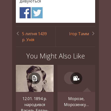
дивуються
5 липня 1439
Ігор Тамм
р. Унія
You Might Also Like
12.01. 1894 р.
Морозе,
народився
Морозенку…
Василь Еллан-