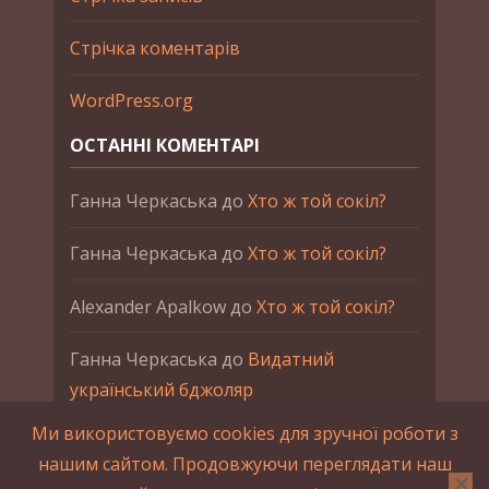
Стрічка коментарів
WordPress.org
ОСТАННІ КОМЕНТАРІ
Ганна Черкаська
до
Хто ж той сокіл?
Ганна Черкаська
до
Хто ж той сокіл?
Alexander Apalkow
до
Хто ж той сокіл?
Ганна Черкаська
до
Видатний
український бджоляр
Ми використовуємо cookies для зручної роботи з
Ганна Черкаська
до
Петро Франко
нашим сайтом. Продовжуючи переглядати наш