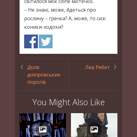
світилося моє сліпе містечко.
– Не знаю, може, йдеться про
рослину – гречка? А, може, то сизі
коники-ходоки?
Доля
Лев Ребет
дніпровських
порогів
You Might Also Like