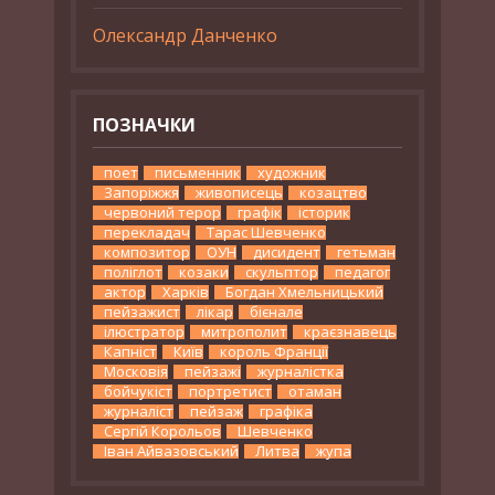
Олександр Данченко
ПОЗНАЧКИ
поет
письменник
художник
Запоріжжя
живописець
козацтво
червоний терор
графік
історик
перекладач
Тарас Шевченко
композитор
ОУН
дисидент
гетьман
поліглот
козаки
скульптор
педагог
актор
Харків
Богдан Хмельницький
пейзажист
лікар
бієнале
ілюстратор
митрополит
краєзнавець
Капніст
Київ
король Франції
Московія
пейзажі
журналістка
бойчукіст
портретист
отаман
журналіст
пейзаж
графіка
Сергій Корольов
Шевченко
Іван Айвазовський
Литва
жупа