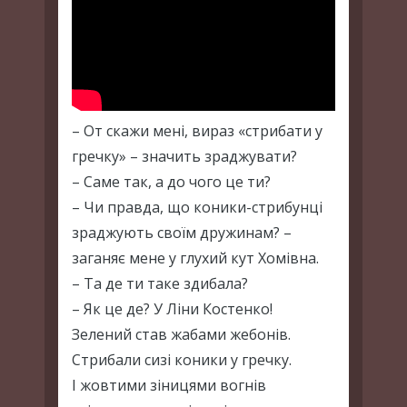
– От скажи мені, вираз «стрибати у
гречку» – значить зраджувати?
– Саме так, а до чого це ти?
– Чи правда, що коники-стрибунці
зраджують своїм дружинам? –
заганяє мене у глухий кут Хомівна.
– Та де ти таке здибала?
– Як це де? У Ліни Костенко!
Зелений став жабами жебонів.
Стрибали сизі коники у гречку.
І жовтими зіницями вогнів