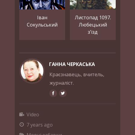
Іван
Листопад 1097.
Сокульський
Любецький
з’їзд
ГАННА ЧЕРКАСЬКА
Краєзнавець, вчитель,
журналіст.
Video
7 years ago
Мовні забавки