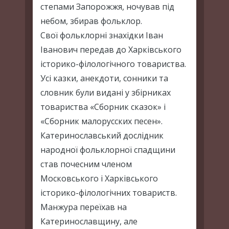
степами Запорожжя, ночував під
небом, збирав фольклор.
Свої фольклорні знахідки Іван
Іванович передав до Харківського
історико-філологічного товариства.
Усі казки, анекдоти, сонники та
словник були видані у збірниках
товариства «Сборник сказок» і
«Сборник малорусских песен».
Катеринославський дослідник
народної фольклорної спадщини
став почесним членом
Московського і Харківського
історико-філологічних товариств.
Манжура переїхав на
Катеринославщину, але