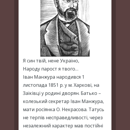
Я син твій, нене Україно,
Народу парост я твого…
Іван Манжура народився 1
листопада 1851 р. у м. Харкові, на
Заїківці у родині дворян. Батько –
колезький секретар Іван Манжура,
мати росіянка О. Некрасова. Татусь
не терпів несправедливості, через
незалежний характер мав постійні