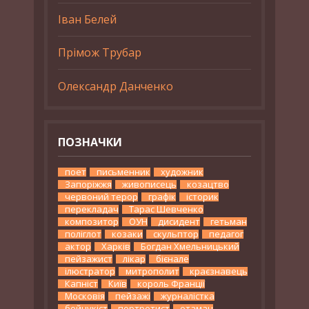
Іван Белей
Прімож Трубар
Олександр Данченко
ПОЗНАЧКИ
поет
письменник
художник
Запоріжжя
живописець
козацтво
червоний терор
графік
історик
перекладач
Тарас Шевченко
композитор
ОУН
дисидент
гетьман
поліглот
козаки
скульптор
педагог
актор
Харків
Богдан Хмельницький
пейзажист
лікар
бієнале
ілюстратор
митрополит
краєзнавець
Капніст
Київ
король Франції
Московія
пейзажі
журналістка
бойчукіст
портретист
отаман