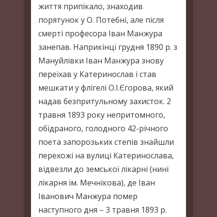
життя припікало, знаходив
порятунок у О. Потебні, але після
смерті професора Іван Манжура
занепав. Наприкінці грудня 1890 р. з
Мануйлівки Іван Манжура знову
переїхав у Катеринослав і став
мешкати у флігелі О.І.Єгорова, який
надав безпритульному захисток. 2
травня 1893 року непритомного,
обідраного, голодного 42-річного
поета запорозьких степів знайшли
перехожі на вулиці Катеринослава,
відвезли до земської лікарні (нині
лікарня ім. Мечнікова), де Іван
Іванович Манжура помер
наступного дня – 3 травня 1893 р.