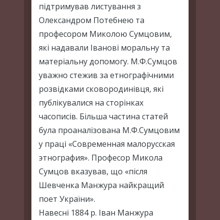
підтримував листування з
Олександром Потебнею та
професором Миколою Сумцовим,
які надавали Іванові моральну та
матеріальну допомогу. М.Ф.Сумцов
уважно стежив за етнографічними
розвідками сковородинівця, які
публікувалися на сторінках
часописів. Більша частина статей
була проаналізована М.Ф.Сумцовим
у праці «Современная малорусская
этнография». Професор Микола
Сумцов вказував, що «після
Шевченка Манжура найкращий
поет України».
Навесні 1884 р. Іван Манжура