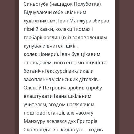
Синьогуба (нащадок Полуботка).
Відчуваючи себе «вільним
художником», Іван Манжура збирав
пісні й казки, колекції комах і
гербарії рослин (їх із задоволенням
купували вчителі шкіл,
колекціонери). Іван був цікавим
оповідачем, його ентомологічні та
ботанічні екскурсії викликали
захоплення у сільських дітлахів.
Олексій Петрович зробив спробу
влаштувати Івана шкільним
учителем, згодом наглядачем
поштової станції, але часом у
Манжуру вселявся дух Григорія
Сковороди: він кидав усе – ходив