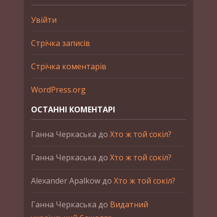
Увійти
Стрічка записів
Стрічка коментарів
WordPress.org
ОСТАННІ КОМЕНТАРІ
Ганна Черкаська
до
Хто ж той сокіл?
Ганна Черкаська
до
Хто ж той сокіл?
Alexander Apalkow
до
Хто ж той сокіл?
Ганна Черкаська
до
Видатний