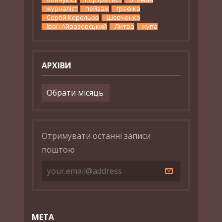
журналіст
пейзаж
графіка
Сергій Корольов
Шевченко
Іван Айвазовський
Литва
жупа
АРХІВИ
Архіви
Отримувати останні записи
поштою
МЕТА