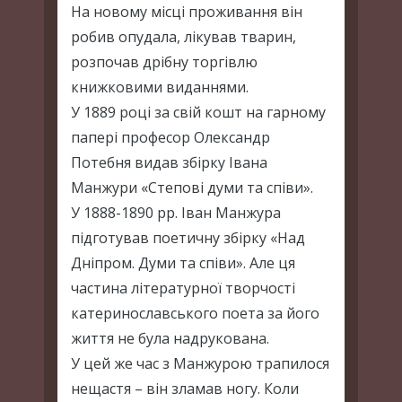
На новому місці проживання він
робив опудала, лікував тварин,
розпочав дрібну торгівлю
книжковими виданнями.
У 1889 році за свій кошт на гарному
папері професор Олександр
Потебня видав збірку Івана
Манжури «Степові думи та співи».
У 1888-1890 рр. Іван Манжура
підготував поетичну збірку «Над
Дніпром. Думи та співи». Але ця
частина літературної творчості
катеринославського поета за його
життя не була надрукована.
У цей же час з Манжурою трапилося
нещастя – він зламав ногу. Коли