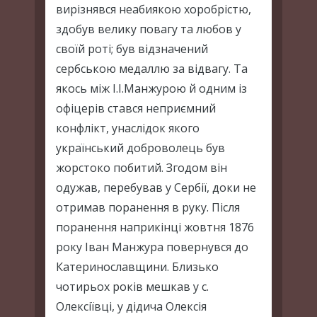
вирізнявся неабиякою хоробрістю,
здобув велику повагу та любов у
своїй роті; був відзначений
сербською медаллю за відвагу. Та
якось між І.І.Манжурою й одним із
офіцерів стався неприємний
конфлікт, унаслідок якого
український доброволець був
жорстоко побитий. Згодом він
одужав, перебував у Сербії, доки не
отримав поранення в руку. Після
поранення наприкінці жовтня 1876
року Іван Манжура повернувся до
Катеринославщини. Близько
чотирьох років мешкав у с.
Олексіївці, у дідича Олексія