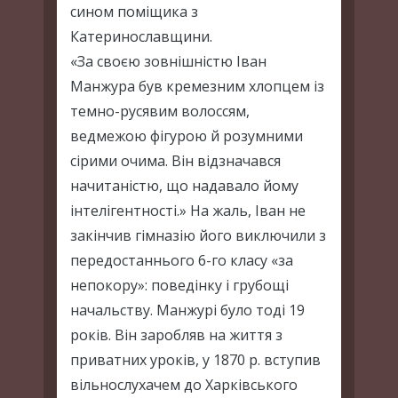
сином поміщика з
Катеринославщини.
«За своєю зовнішністю Іван
Манжура був кремезним хлопцем із
темно-русявим волоссям,
ведмежою фігурою й розумними
сірими очима. Він відзначався
начитаністю, що надавало йому
інтелігентності.» На жаль, Іван не
закінчив гімназію його виключили з
передостаннього 6-го класу «за
непокору»: поведінку і грубощі
начальству. Манжурі було тоді 19
років. Він заробляв на життя з
приватних уроків, у 1870 р. вступив
вільнослухачем до Харківського