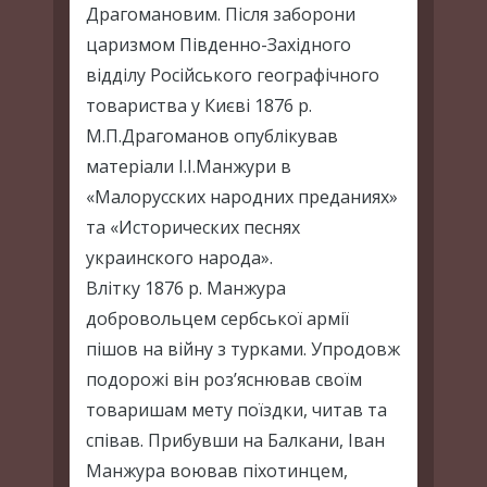
Драгомановим. Після заборони
царизмом Південно-Західного
відділу Російського географічного
товариства у Києві 1876 р.
М.П.Драгоманов опублікував
матеріали І.І.Манжури в
«Малорусских народних преданиях»
та «Исторических песнях
украинского народа».
Влітку 1876 р. Манжура
добровольцем сербської армії
пішов на війну з турками. Упродовж
подорожі він роз’яснював своїм
товаришам мету поїздки, читав та
співав. Прибувши на Балкани, Іван
Манжура воював піхотинцем,