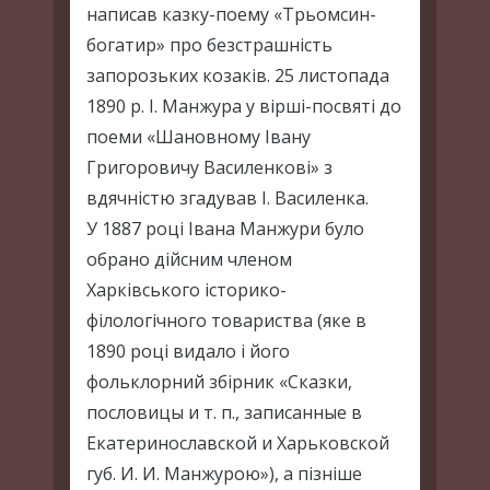
написав казку-поему «Трьомсин-
богатир» про безстрашність
запорозьких козаків. 25 листопада
1890 р. І. Манжура у вірші-посвяті до
поеми «Шановному Івану
Григоровичу Василенкові» з
вдячністю згадував І. Василенка.
У 1887 році Івана Манжури було
обрано дійсним членом
Харківського історико-
філологічного товариства (яке в
1890 році видало і його
фольклорний збірник «Сказки,
пословицы и т. п., записанные в
Екатеринославской и Харьковской
губ. И. И. Манжурою»), а пізніше