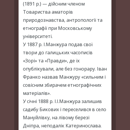
(1891 р.) — дійсним членом
Товариства аматорів
природознавства, антропології та
етнографії при Московському
університеті.
У 1887 р. І.Манжура подав свої
твори до галицьких часописів
«Зорі» та «Правди», де їх
опублікували, але без гонорару. Іван
Франко назвав Манжуру «сильним і
совісним збирачем етнографічних
матеріалів».
У січні 1888 р. І.І.Манжура залишив
садибу Бикових і переселився в село
Мануйлівку, на лівому березі
Дніпра, неподалік Катеринослава.