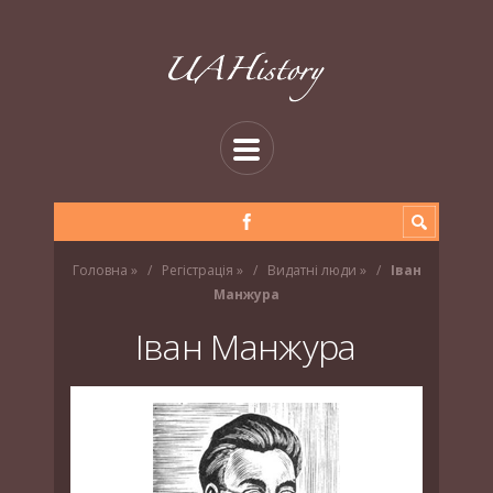
Головна
»
Регістрація
»
Видатні люди
»
Іван
Манжура
Іван Манжура