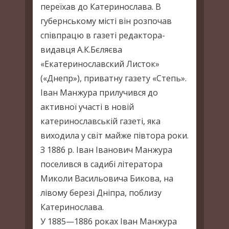
переїхав до Катеринослава. В
губернському місті він розпочав
співпрацю в газеті редактора-
видавця А.К.Бєляєва
«Екатеринославский Листок»
(«Днепр»), приватну газету «Степь».
Іван Манжура прилучився до
активної участі в новій
катеринославській газеті, яка
виходила у світ майже півтора роки.
З 1886 р. Іван Іванович Манжура
поселився в садибі літератора
Миколи Васильовича Бикова, на
лівому березі Дніпра, поблизу
Катеринослава.
У 1885—1886 роках Іван Манжура