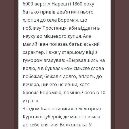
6000 верст.» Нарешті 1860 року
батько привів дев’ятилітнього
хлопця до села Боромля, що
поблизу Тростянця, аби віддати в
науку до місцевого купця. Але
малий Іван показав батьківський
характер, і вже у старшому віці з
гумором згадував: «Вырвавшись на
волю, я в буквальном смысле слова
побежал; бежал я долго, вплоть до
вечера, ничего не евши, хотя
бросил Боромлю, помню, часов в 10
утра…»
Згодом Іван опинився в Бєлгороді
Курської губернії, де малого взяла
до себе княгиня Волконська. У