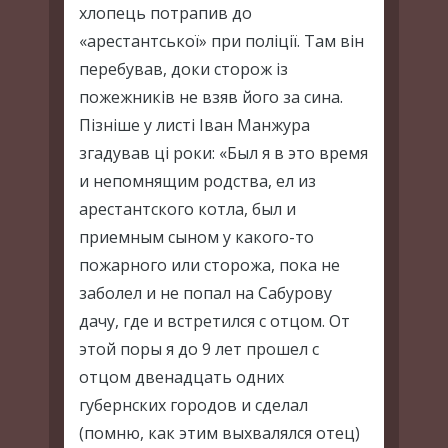
хлопець потрапив до
«арестантської» при поліції. Там він
перебував, доки сторож із
пожежників не взяв його за сина.
Пізніше у листі Іван Манжура
згадував ці роки: «Был я в это время
и непомнящим родства, ел из
арестантского котла, был и
приемным сыном у какого-то
пожарного или сторожа, пока не
заболел и не попал на Сабурову
дачу, где и встретился с отцом. От
этой поры я до 9 лет прошел с
отцом двенадцать одних
губернских городов и сделал
(помню, как этим выхвалялся отец)