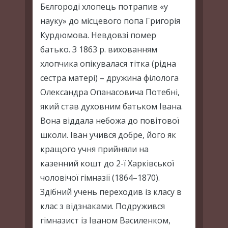
Бєлгороді хлопець потрапив «у
науку» до місцевого попа Григорія
Курдюмова. Невдовзі помер
батько. З 1863 р. вихованням
хлопчика опікувалася тітка (рідна
сестра матері) – дружина філолога
Олександра Опанасовича Потебні,
який став духовним батьком Івана.
Вона віддала небожа до повітової
школи. Іван учився добре, його як
кращого учня прийняли на
казенний кошт до 2-ї Харківської
чоловічої гімназії (1864–1870).
Здібний учень переходив із класу в
клас з відзнаками. Подружився
гімназист із Іваном Василенком,