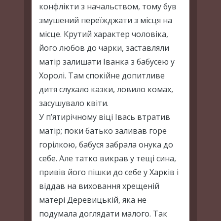
конфлікти з начальством, тому був
змушений переїжджати з місця на
місце. Крутий характер чоловіка,
його любов до чарки, заставляли
матір залишати Іванка з бабусею у
Хоролі. Там спокійне допитливе
дитя слухало казки, ловило комах,
засушувало квіти.
У п’ятирічному віці Івась втратив
матір; поки батько заливав горе
горілкою, бабуся забрала онука до
себе. Але татко викрав у тещі сина,
привів його пішки до себе у Харків і
віддав на виховання хрещеній
матері Деревицькій, яка не
подумала доглядати малого. Так